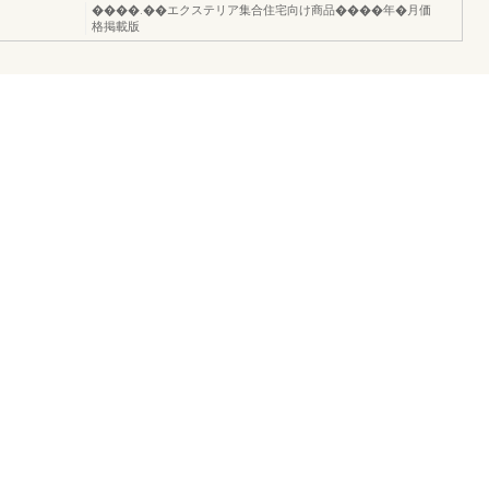
����.��エクステリア集合住宅向け商品����年�月価
格掲載版