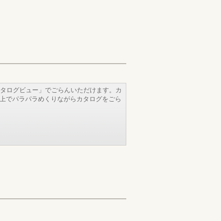
タログビュー」でごらんいただけます。カ
b上でパラパラめくりながらカタログをごら