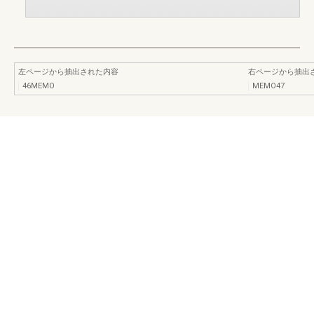
左ページから抽出された内容
右ページから抽出
46MEMO
MEMO47