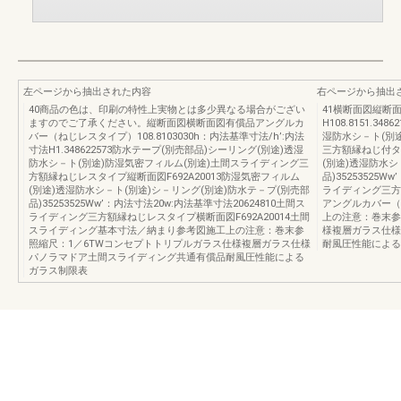
左ページから抽出された内容
右ページから抽出
40商品の色は、印刷の特性上実物とは多少異なる場合がござい
41横断面図縦断面
ますのでご了承ください。縦断面図横断面図有償品アングルカ
H108.8151.3
バー（ねじレスタイプ）108.8103030h：内法基準寸法/h’:内法
湿防水シ－ト(別
寸法H1.348622573防水テープ(別売部品)シーリング(別途)透湿
三方額縁ねじ付タ
防水シ－ト(別途)防湿気密フィルム(別途)土間スライディング三
(別途)透湿防水シ
方額縁ねじレスタイプ縦断面図F692A20013防湿気密フィルム
品)35253525W
(別途)透湿防水シ－ト(別途)シ－リング(別途)防水テ－プ(別売部
ライディング三方額
品)35253525Ww’：内法寸法20w:内法基準寸法20624810土間ス
アングルカバー（
ライディング三方額縁ねじレスタイプ横断面図F692A20014土間
上の注意：巻末参
スライディング基本寸法／納まり参考図施工上の注意：巻末参
様複層ガラス仕様
照縮尺：1／6TWコンセプトトリプルガラス仕様複層ガラス仕様
耐風圧性能による
パノラマドア土間スライディング共通有償品耐風圧性能による
ガラス制限表