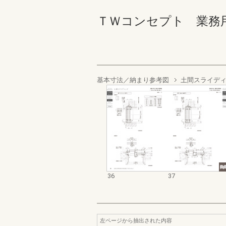
ＴＷコンセプト 業務用資料集
基本寸法／納まり参考図
土間スライデ
36
37
左ページから抽出された内容