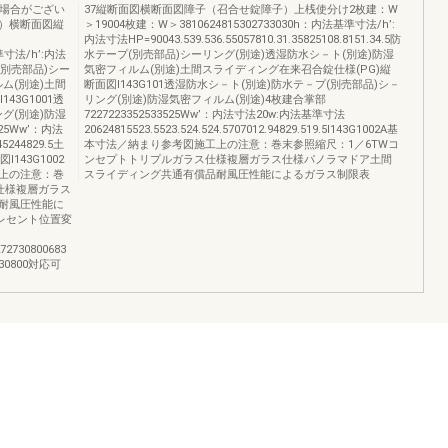
る場合がござい
37縦断面図横断面図障子（召合せ錠障子）上桟使分け2枚建：W
）横断面図縦
＞19004枚建：W＞3810624815302733030h：内法基準寸法/h’:
内法寸法HP=90043.539.536.55057810.31.35825108.8151.34.5防
法基準寸法/h’:内法
水テープ(別売部品)シーリング(別途)透湿防水シ－ト(別途)防湿
ープ(別売部品)シー
気密フィルム(別途)土間スライディング在来召合錠仕様(PG)縦
ム(別途)土間
断面図I143G101透湿防水シ－ト(別途)防水テ－プ(別売部品)シ－
43G1001透
リング(別途)防湿気密フィルム(別途)4枚建合掌部
グ(別途)防湿
7227223352533525Ww’：内法寸法20w:内法基準寸法
25Ww’：内法
20624815523.5523.524.524.5707012.94829.519.5I143G1002A基
5244829.5土
本寸法／納まり参考図施工上の注意：巻末参照縮尺：1／6TWコ
143G1002
ンセプトトリプルガラス仕様複層ガラス仕様パノラマドア土間
上の注意：巻
スライディング共通有償品耐風圧性能によるガラス制限表
仕様複層ガラス
耐風圧性能に
レセント位置変
～
72730800683
730800対応可