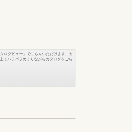
タログビュー」でごらんいただけます。カ
b上でパラパラめくりながらカタログをごら