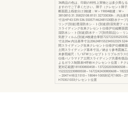
36商品の色は、印刷の特性上実物とは多少異な
ますのでご了承ください。障子（クレセント障子
断面図上桟使分け2枚建：W＞19004枚建：W＞
3810810.31.35825108.8151.32733030h：内
寸法HP43.539.536.550571462481530防水テ
リング(別途)透湿防水シ－ト(別途)防湿気密フィル
スライディング在来クレセント仕様(PG)縦断面図I1
湿防水シ－ト(別途)防水テ－プ(別売部品)シ－リン
気密フィルム(別途)4枚建合掌部72272233525335
寸法20w:内法基準寸法206248155234552329.5244
間スライディング在来クレセント仕様(PG)横断面図I
土間スライディング基本寸法／納まり参考図施工
末参照縮尺：1／6TWコンセプトトリプルガラス
仕様パノラマドア土間スライディング共通有償品
よるガラス制限表H呼称Ｈクレセント位置：Ｐク
更対応範囲181830800458～1372202030800508
1522222230800558～1672242430800608～18222
～2047Ｈ特注1510～1804H-1005対応可1805～2
H703G1033クレセント位置