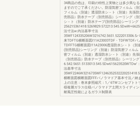
34商品の色は、印刷の特性上実物とは多少異な
ますのでご了承ください。防湿気密フィルム（別
フィルム（別途）透湿防水シ－ト（別途）先張防
売部品）防水テープ（別売部品）シーリング（別
シ－ト（別途）防水テープ(別売部品)シーリング
256215361418.5269829.572213.545.5DwW+6
法寸法w:内法基準寸法
35WF124335206W3216742.5651.522201330
来TDFTG横断面図I11A23003TDF・TDFWTD
TDFFTG横断面図I11A23006透湿防水シ－ト（
(別売部品)シーリング（別途）防湿気密フィルム
密フィルム（別途）透湿防水シ－ト（別途）先張
（別売部品）防水テープ（別売部品）シーリング
6.542.5651.5133013.545.5Dw615623520WT
法基準寸法
35WF2246W3216735WF1246352532220251418.52
横断面図横断面図FFFパノラマドア基本寸法／納
上の注意：巻末参照縮尺：1／6TWコンセプトト
様複層ガラス仕様パノラマドア土間スライディン
耐風圧性能によるガラス制限表