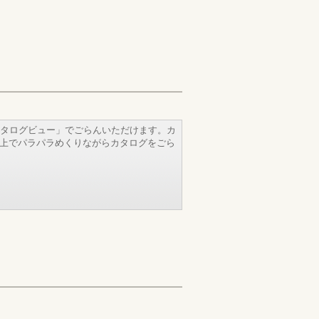
タログビュー」でごらんいただけます。カ
b上でパラパラめくりながらカタログをごら