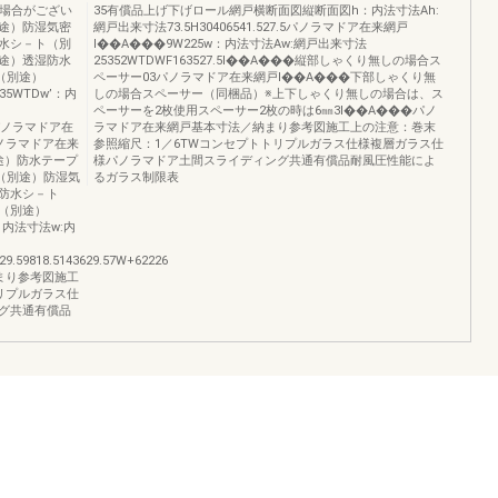
る場合がござい
35有償品上げ下げロール網戸横断面図縦断面図h：内法寸法Ah:
途）防湿気密
網戸出来寸法73.5H30406541.527.5パノラマドア在来網戸
水シ－ト（別
I��A���9W225w：内法寸法Aw:網戸出来寸法
途）透湿防水
25352WTDWF163527.5I��A���縦部しゃくり無しの場合ス
（別途）
ペーサー03パノラマドア在来網戸I��A���下部しゃくり無
62535WTDw’：内
しの場合スペーサー（同梱品）※上下しゃくり無しの場合は、ス
ペーサーを2枚使用スペーサー2枚の時は6㎜3I��A���パノ
6.5パノラマドア在
ラマドア在来網戸基本寸法／納まり参考図施工上の注意：巻末
Fパノラマドア在来
参照縮尺：1／6TWコンセプトトリプルガラス仕様複層ガラス仕
別途）防水テープ
様パノラマドア土間スライディング共通有償品耐風圧性能によ
（別途）防湿気
るガラス制限表
防水シ－ト
（別途）
Dw’：内法寸法w:内
9.59818.5143629.57W+62226
まり参考図施工
リプルガラス仕
グ共通有償品