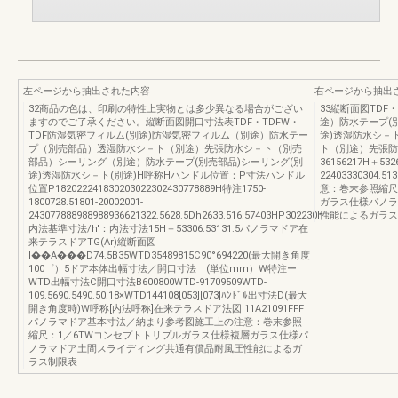
左ページから抽出された内容
右ページから抽出
32商品の色は、印刷の特性上実物とは多少異なる場合がござい
33縦断面図TDF・
ますのでご了承ください。縦断面図開口寸法表TDF・TDFW・
途）防水テープ(
TDF防湿気密フィルム(別途)防湿気密フィルム（別途）防水テー
途)透湿防水シ－
プ（別売部品）透湿防水シ－ト（別途）先張防水シ－ト（別売
ト（別途）先張防
部品）シーリング（別途）防水テープ(別売部品)シーリング(別
36156217H＋5
途)透湿防水シ－ト(別途)H呼称Hハンドル位置：P寸法ハンドル
22403330304
位置P182022241830203022302430778889H特注1750-
意：巻末参照縮尺
1800728.51801-20002001-
ガラス仕様パノラ
243077888988988936621322.5628.5Dh2633.516.57403HP302230h：
性能によるガラス
内法基準寸法/h'：内法寸法15H＋53306.53131.5パノラマドア在
来テラスドアTG(Ar)縦断面図
I��A���D74.5B35WTD35489815C90°694220(最大開き角度
100゜）5ドア本体出幅寸法／開口寸法 (単位mm）W特注ー
WTD出幅寸法C開口寸法B600800WTD-91709509WTD-
109.5690.5490.50.18×WTD144108[053][073]ﾊﾝﾄﾞﾙ出寸法D(最大
開き角度時)W呼称[内法呼称]在来テラスドア法図I11A21091FFF
パノラマドア基本寸法／納まり参考図施工上の注意：巻末参照
縮尺：1／6TWコンセプトトリプルガラス仕様複層ガラス仕様パ
ノラマドア土間スライディング共通有償品耐風圧性能によるガ
ラス制限表