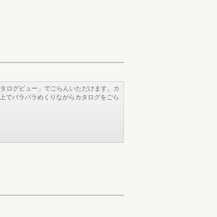
タログビュー」でごらんいただけます。カ
b上でパラパラめくりながらカタログをごら