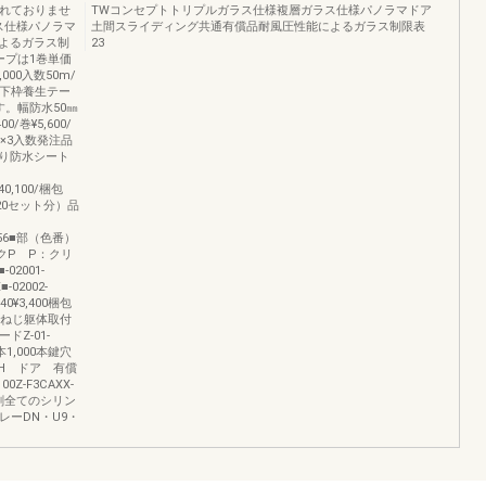
まれておりませ
TWコンセプトトリプルガラス仕様複層ガラス仕様パノラマドア
ス仕様パノラマ
土間スライディング共通有償品耐風圧性能によるガラス制限表
よるガラス制
23
ープは1巻単価
000入数50m/
品 下枠養生テー
す。幅防水50㎜
0/巻¥5,600/
/巻×3入数発注品
り防水シート
40,100/梱包
（20セット分）品
.1×56■部（色番）
クP P：クリ
2001-
■-02002-
740¥3,400梱包
取付ねじ躯体取付
Z-01-
0本1,000本鍵穴
スH ドア 有償
0Z-F3CAXX-
滑剤全てのシリン
プレーDN・U9・