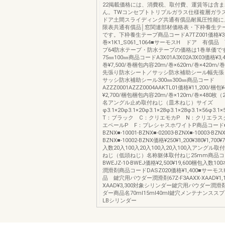
22掲載価格には、消費税、取付費、運賃等は含
ん。TWコンセプトトリプルガラス仕様複層ガラ
ドア土間スライディング共通有償品耐風圧性能に
限表共通有償品│窓関連部材価格表・下枠養生テ
です。下枠養生テープ商品コードA7TZ001価格¥3,
巻×1K1_S061_1064■サーモスH ドア 有償
プ64防水テープ・防水テープの価格は1巻単価で
75㎜100㎜商品コードA3X01A3X02A3X03価格¥3,40
巻¥7,500/巻梱包内容20m/巻×620m/巻×420m
先張り防水シート／サッシ防水補助シール幅先張
サッシ防水補助シール300㎜300㎜商品コード
AZZZ0001AZZZ0004AAKTL01価格¥11,200/梱包¥
¥2,700/梱包梱包内容20m/巻×120m/巻×480枚
名アングル止め取付ねじ（皿木ねじ）サイズ
φ3.1×20φ3.1×20φ3.1×28φ3.1×28φ3.1×56φ3
T：ブラック C：クリエモカP N：クリエラス
エペールP F：プレシャスホワイトP商品コード■-0
BZNX■-10001-BZNX■-02003-BZNX■-10003-BZNX
BZNX■-10002-BZNX価格¥250¥1,200¥380¥1,700¥
入数20入100入20入100入20入100入アングル
ねじ（低頭ねじ）名称躯体取付ねじ25mm商品コード
BWEJZ-10-BWEJ価格¥2,500¥19,600梱包入数10
潤滑剤商品コードDASZ020価格¥1,400■サーモ
品 鍵穴用パウダー潤滑剤67Z-F3AAXX-XAAD¥1,10
XAAD¥3,300対象シリンダー鍵穴用パウダー潤
ダー商品名70ml15ml40ml鍵穴メンテナンスス
LBシリンダー