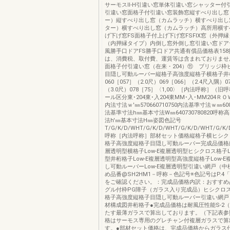
サーモスⅡ-H引違い窓単体引違い窓シャッター付
引違い窓面格子付引違い窓装飾窓縦すべり出し窓
ー）縦すべり出し窓（カムラッチ）横すべり出し
ター）横すべり出し窓（カムラッチ）高所用横す
げ下げ窓FS面格子付上げ下げ窓FSFIX窓（外押縁
（内押縁タイプ）内倒し窓外倒し窓引違い窓ドア
風勝手口ドアFS勝手口ドア共通有償品価格表15
は、消費税、取付費、運賃等は含まれておりませ
面格子付引違い窓（在来・204）⑪ ブリッジ枠
目隠し可動ルーバー縦格子高強度縦格子横格子井
060［057］（2.0尺）069［066］（2.4尺入隅）0
（3.0尺）078［75］〈1,00〉［内法呼称］（
ール区分東･204東･入204東MM･入･MM204ＲＯＷ㎜
内法寸法ｗ'㎜570660710750内法基準寸法ｗ㎜6006
法基準寸法h㎜基本寸法W㎜640730780820呼称
法h'㎜基本寸法H㎜姿図色記号
T/G/K/D/WHT/G/K/D/WHT/G/K/D/WHT/G/K/D/
呼称［内法呼称］部材セット価格縦格子横ヒシク
格子高強度縦格子目隠し可動ルーバー完成品価格縦
層透明型横格子Low-E複層透明型ヒシクロス格子L
型井桁格子Low-E複層透明型高強度縦格子Low-
し可動ルーバーLow-E複層透明型引違い網戸（中
め品番@SH2HM1－呼称－色記号※色記号はP.4
をご確認ください。：完成品価格内訳：おすすめ
グル付枠PG障子（ガラス入り完成品）ヒシクロ
格子高強度縦格子目隠し可動ルーバー引違い網戸
材構成図井桁格子●完成品価格は耐風圧性能S-2（
たす最薄ガラスで算出しております。（下記表参
格はサーモス専用のグレチャン付複層ガラスで算
す。●部材セット価格は、完成品価格からガラス