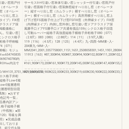
引違い窓雨戸付
サーモスⅡ-H引違い窓単体引違い窓シャッター付引違い窓雨戸付
（オペレータ
引違い窓面格子付引違い窓装飾窓縦すべり出し窓（オペレータ
窓（オペレー
ー）縦すべり出し窓（カムラッチ）横すべり出し窓（オペレー
べり出し窓上
ター）横すべり出し窓（カムラッチ）高所用横すべり出し窓上
タイプ）FIX窓
げ下げ窓FS面格子付上げ下げ窓FSFIX窓（外押縁タイプ）FIX窓
テラスドア採
（内押縁タイプ）内倒し窓外倒し窓引違い窓ドアテラスドア採
8掲載価格に
風勝手口ドアFS勝手口ドア共通有償品159ヒシクロス格子目隠
ん。引違い窓│
し可動ルーバー縦格子高強度縦格子横格子井桁格子080［077］
ヒシクロス格子
（2.8尺）083［080］（2.88尺）114［11］（3.9尺入隅）
桁格子呼称幅
119［116］（4.5尺）128［125］（4.4尺）九･四西･MM東･入･
74［071］
204東九･MM･入･
旧呼称幅）モジュ
MM2041,2001,3357758001,1151,1651,2508058301,1451,1951,2808
654745835
11913［163］¥87,300¥94,900¥87,300¥94,900¥102,800¥111,200¥102,800¥11
90740780内
＿＿＿＿＿＿＿＿
高ROH㎜内法寸
¥161,900¥173,200¥161,900¥173,200¥145,000¥152,600¥147,400¥155,000¥1
＿＿＿＿＿＿＿＿＿＿＿＿＿＿＿＿
WH131,3751,3001,3001,370
¥219,600¥230,900¥222,000¥233,300¥219,600¥230,900¥222,000¥233,300¥1
ロス格子井桁
格子Low-E複
ow-E複層透明
E複層透明型目隠
桟無）●おすす
「色記号一覧」
品番内訳アン
ス格子縦格子横
（中桟無）●部
120）等級を満
照）●完成品価
出しておりま
代、組立代を除