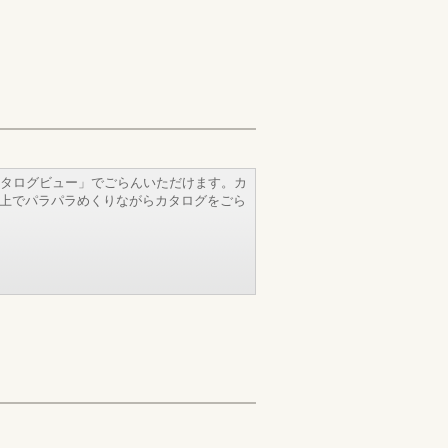
タログビュー」でごらんいただけます。カ
b上でパラパラめくりながらカタログをごら