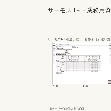
サーモスⅡ－Ｈ業務用資料集（
サーモスII-H 引違い窓
面格子付引違い窓
158
159
左ページから抽出された内容