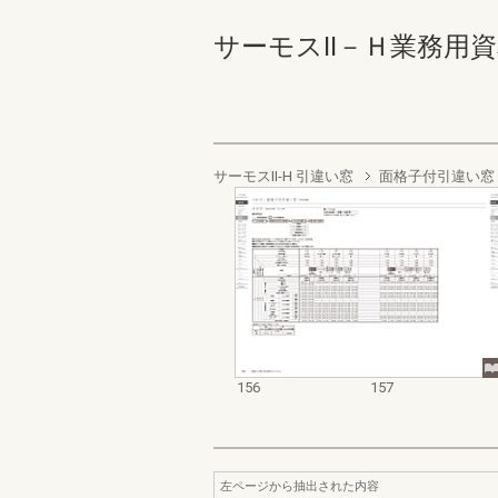
サーモスⅡ－Ｈ業務用資料集（
サーモスII-H 引違い窓
面格子付引違い窓
156
157
左ページから抽出された内容