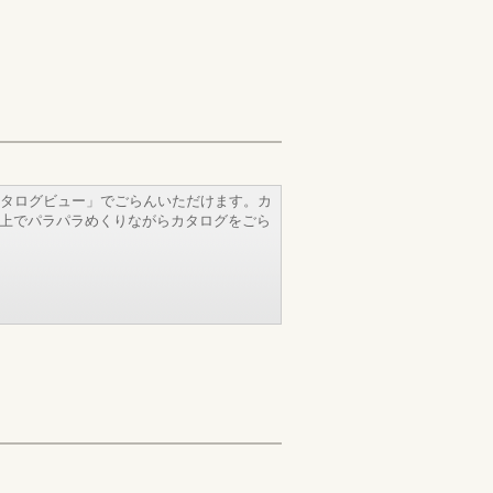
タログビュー」でごらんいただけます。カ
b上でパラパラめくりながらカタログをごら