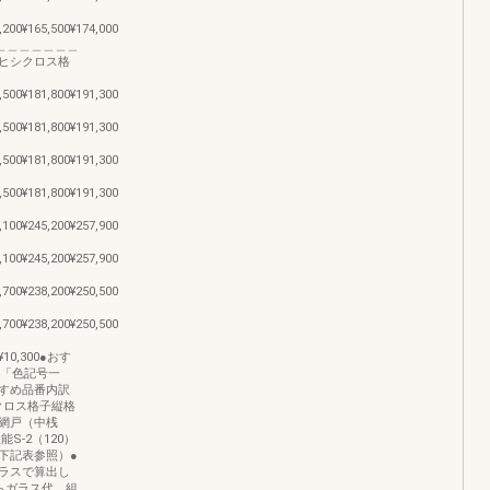
,200¥165,500¥174,000
＿＿＿＿＿＿＿＿＿
＿＿ヒシクロス格
,500¥181,800¥191,300
,500¥181,800¥191,300
,500¥181,800¥191,300
,500¥181,800¥191,300
,100¥245,200¥257,900
,100¥245,200¥257,900
,700¥238,200¥250,500
,700¥238,200¥250,500
00¥10,300●おす
4「色記号一
すめ品番内訳
クロス格子縦格
網戸（中桟
S-2（120）
下記表参照）●
ラスで算出し
らガラス代、組