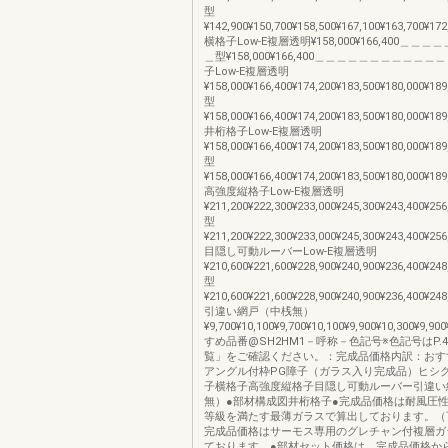
型
¥142,900¥150,700¥158,500¥167,100¥163,700¥172
横格子Low-E複層透明¥158,000¥166,400＿＿
＿型¥158,000¥166,400＿＿＿＿＿＿＿＿＿＿
子Low-E複層透明
¥158,000¥166,400¥174,200¥183,500¥180,000¥189
型
¥158,000¥166,400¥174,200¥183,500¥180,000¥189
井桁格子Low-E複層透明
¥158,000¥166,400¥174,200¥183,500¥180,000¥189
型
¥158,000¥166,400¥174,200¥183,500¥180,000¥189
高強度縦格子Low-E複層透明
¥211,200¥222,300¥233,000¥245,300¥243,400¥256
型
¥211,200¥222,300¥233,000¥245,300¥243,400¥256
目隠し可動ルーバーLow-E複層透明
¥210,600¥221,600¥228,900¥240,900¥236,400¥248
型
¥210,600¥221,600¥228,900¥240,900¥236,400¥248
引違い網戸（中桟無）
¥9,700¥10,100¥9,700¥10,100¥9,900¥10,300¥9,9
すめ品番@SH2HM1－呼称－色記号※色記号はP.
覧」をご確認ください。：完成品価格内訳：おす
アングル付枠PG障子（ガラス入り完成品）ヒシ
子横格子高強度縦格子目隠し可動ルーバー引違い
無）●部材構成図井桁格子●完成品価格は耐風圧性能
等級を満たす最薄ガラスで算出しております。（
完成品価格はサーモス専用のグレチャン付複層ガ
ております。●部材セット価格は、完成品価格か