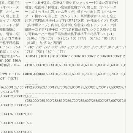
引違い窓雨戸付
サーモスⅡ-H引違い窓単体引違い窓シャッター付引違い窓雨戸付
（オペレータ
引違い窓面格子付引違い窓装飾窓縦すべり出し窓（オペレータ
窓（オペレー
ー）縦すべり出し窓（カムラッチ）横すべり出し窓（オペレー
べり出し窓上
ター）横すべり出し窓（カムラッチ）高所用横すべり出し窓上
タイプ）FIX窓
げ下げ窓FS面格子付上げ下げ窓FSFIX窓（外押縁タイプ）FIX窓
テラスドア採
（内押縁タイプ）内倒し窓外倒し窓引違い窓ドアテラスドア採
6掲載価格に
風勝手口ドアFS勝手口ドア共通有償品157ヒシクロス格子目隠
ん。引違い窓│
し可動ルーバー縦格子高強度縦格子横格子井桁格子174［71］
ヒシクロス格子
（5.9尺）176［73］（5.98尺）180［177］（6.1尺）186［83］
桁格子呼称幅
（6.3尺）九･四九･四西西
［157］（5.4
1,7101,7301,7751,8301,7401,7601,8051,8601,7801,8001,8451,900
呼称幅）モジュ
17611［731］18011［1771］
5内法寸法ｗ'㎜
★18611［18311］¥103,000¥112,000¥103,000¥112,000¥103,000¥112,000¥
01,6001,650内
＿＿＿＿＿＿＿＿＿＿＿＿＿＿＿＿
90呼称高ROH㎜
¥120,600¥130,800¥120,600¥130,800¥120,600¥130,800¥120,600¥130,800¥1
＿＿＿＿＿＿＿＿＿＿＿＿＿＿＿＿
WH111,1751,1001,1001,170
¥180,700¥193,600¥180,700¥193,600¥180,700¥193,600¥180,700¥193,600¥1
011［1571］
＿＿＿＿＿＿＿＿＿＿＿＿＿＿＿＿＿＿＿＿＿＿＿＿＿＿＿＿
＿＿＿＿
¥96,600¥105,100
¥192,900¥203,100¥193,700¥203,900¥195,500¥205,700¥197,500¥207,700¥1
＿ヒシクロス格子
＿＿＿＿＿＿＿＿＿＿＿＿＿＿＿＿＿＿＿＿＿＿＿＿＿＿＿＿
,400¥112,900¥122,400
＿＿＿＿
¥253,000¥265,900¥253,800¥266,700¥255,600¥268,500¥257,600¥270,500¥2
,400¥112,900¥122,400
,000¥176,300¥189,000
,600¥169,300¥181,600
,200¥165,500¥174,000