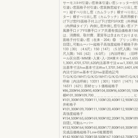
サーモスⅡ-H引違い窓単体引違い窓シャッター付
引違い窓面格子付引違い窓装飾窓縦すべり出し窓
ー）縦すべり出し窓（カムラッチ）横すべり出し
ター）横すべり出し窓（カムラッチ）高所用横す
げ下げ窓FS面格子付上げ下げ窓FSFIX窓（外押縁
（内押縁タイプ）内倒し窓外倒し窓引違い窓ドア
風勝手口ドアFS勝手口ドア共通有償品価格表15
は、消費税、取付費、運賃等は含まれておりませ
面格子付引違い窓（在来・204）⑩ ブリッジ枠
目隠し可動ルーバー縦格子高強度縦格子横格子井
133［30］（4.6尺）150［147］（5.3尺入隅）160
尺入隅）165［62］（6.0尺）［内法呼称］（旧
ール区分西･MM東･入東･入･204東ＲＯＷ㎜1,65
1,3001,4701,5701,620内法基準寸法ｗ㎜1,3301,50
法基準寸法h㎜基本寸法W㎜1,3701,5401,6401,6
内法寸法h'㎜基本寸法H㎜姿図色記号
T/G/K/D/WHT/G/K/D/WHT/G/K/D/WHT/G/K/D/
呼称［内法呼称］13311［301］15011［1471］16
16511［621］部材セット価格縦格子
¥86,200¥94,000¥95,400¥104,000¥96,600¥105,100
横¥101,300¥109,700＿＿＿＿＿＿＿＿＿＿＿
¥101,300¥109,700¥111,100¥120,400¥112,900¥122
井桁格子
¥101,300¥109,700¥111,100¥120,400¥112,900¥122
高強度縦格子
¥154,500¥165,600¥169,900¥182,200¥176,300¥189
目隠し可動ルーバー
¥153,900¥164,900¥165,800¥177,800¥169,300¥181
完成品価格縦格子Low-E複層透明
¥142,900¥150,700¥158,500¥167,100¥163,700¥172