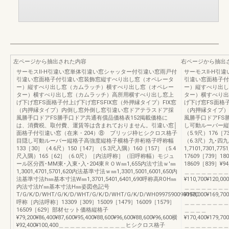
左ページから抽出された内容
右ページから抽出
サーモスⅡ-H引違い窓単体引違い窓シャッター付引違い窓雨戸付
サーモスⅡ-H引
引違い窓面格子付引違い窓装飾窓縦すべり出し窓（オペレータ
引違い窓面格子付
ー）縦すべり出し窓（カムラッチ）横すべり出し窓（オペレー
ー）縦すべり出し
ター）横すべり出し窓（カムラッチ）高所用横すべり出し窓上
ター）横すべり出
げ下げ窓FS面格子付上げ下げ窓FSFIX窓（外押縁タイプ）FIX窓
げ下げ窓FS面格子
（内押縁タイプ）内倒し窓外倒し窓引違い窓ドアテラスドア採
（内押縁タイプ）
風勝手口ドアFS勝手口ドア共通有償品価格表152掲載価格に
風勝手口ドアFS
は、消費税、取付費、運賃等は含まれておりません。引違い窓│
し可動ルーバー縦
面格子付引違い窓（在来・204）⑧ ブリッジ枠ヒシクロス格子
（5.9尺）176［7
目隠し可動ルーバー縦格子高強度縦格子横格子井桁格子呼称幅
（6.3尺）九･四
133［30］（4.6尺）150［147］（5.3尺入隅）160［157］（5.4
1,7101,7301,77
尺入隅）165［62］（6.0尺）［内法呼称］（旧呼称幅）モジュ
17609［739］18
ール区分西･MM東･入東･入･204東ＲＯＷ㎜1,655内法寸法ｗ'㎜
18609［839］¥94,7
1,3001,4701,5701,620内法基準寸法ｗ㎜1,3301,5001,6001,650内
＿＿＿＿＿＿＿＿
法基準寸法h㎜基本寸法W㎜1,3701,5401,6401,690呼称高ROH㎜
¥110,700¥120,000
内法寸法h'㎜基本寸法H㎜姿図色記号
＿＿＿＿＿＿＿＿
T/G/K/D/WHT/G/K/D/WHT/G/K/D/WHT/G/K/D/WH09975900900970
¥158,000¥169,700
呼称［内法呼称］13309［309］15009［1479］16009［1579］
＿＿＿＿＿＿＿＿
16509［629］部材セット価格縦格子
＿＿＿＿
¥79,200¥86,400¥87,600¥95,400¥88,600¥96,600¥88,600¥96,600横
¥170,400¥179,700
¥92,400¥100,400＿＿＿＿＿＿＿＿＿＿＿＿ヒシクロス格子
＿＿＿＿＿＿＿＿