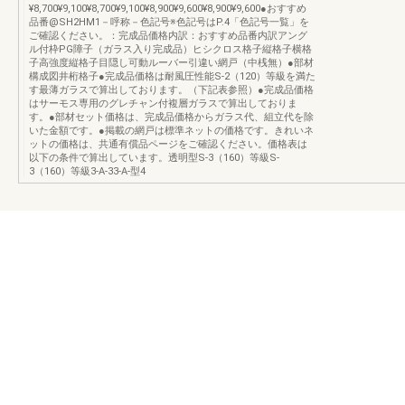
¥8,700¥9,100¥8,700¥9,100¥8,900¥9,600¥8,900¥9,600●おすすめ
品番@SH2HM1－呼称－色記号※色記号はP.4「色記号一覧」を
ご確認ください。：完成品価格内訳：おすすめ品番内訳アング
ル付枠PG障子（ガラス入り完成品）ヒシクロス格子縦格子横格
子高強度縦格子目隠し可動ルーバー引違い網戸（中桟無）●部材
構成図井桁格子●完成品価格は耐風圧性能S-2（120）等級を満た
す最薄ガラスで算出しております。（下記表参照）●完成品価格
はサーモス専用のグレチャン付複層ガラスで算出しておりま
す。●部材セット価格は、完成品価格からガラス代、組立代を除
いた金額です。●掲載の網戸は標準ネットの価格です。きれいネ
ットの価格は、共通有償品ページをご確認ください。価格表は
以下の条件で算出しています。透明型S-3（160）等級S-
3（160）等級3-A-33-A-型4