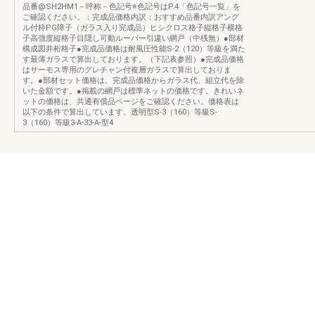
品番@SH2HM1－呼称－色記号※色記号はP.4「色記号一覧」を
ご確認ください。：完成品価格内訳：おすすめ品番内訳アング
ル付枠PG障子（ガラス入り完成品）ヒシクロス格子縦格子横格
子高強度縦格子目隠し可動ルーバー引違い網戸（中桟無）●部材
構成図井桁格子●完成品価格は耐風圧性能S-2（120）等級を満た
す最薄ガラスで算出しております。（下記表参照）●完成品価格
はサーモス専用のグレチャン付複層ガラスで算出しておりま
す。●部材セット価格は、完成品価格からガラス代、組立代を除
いた金額です。●掲載の網戸は標準ネットの価格です。きれいネ
ットの価格は、共通有償品ページをご確認ください。価格表は
以下の条件で算出しています。透明型S-3（160）等級S-
3（160）等級3-A-33-A-型4