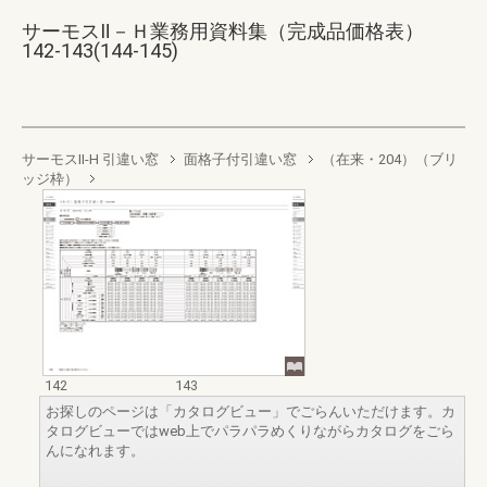
サーモスⅡ－Ｈ業務用資料集（完成品価格表）
142-143(144-145)
サーモスII-H 引違い窓
面格子付引違い窓
（在来・204）（ブリ
ッジ枠）
142
143
お探しのページは「カタログビュー」でごらんいただけます。カ
タログビューではweb上でパラパラめくりながらカタログをごら
んになれます。