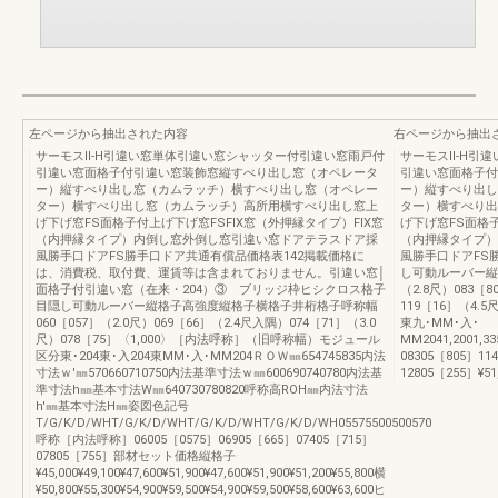
左ページから抽出された内容
右ページから抽出
サーモスⅡ-H引違い窓単体引違い窓シャッター付引違い窓雨戸付
サーモスⅡ-H引
引違い窓面格子付引違い窓装飾窓縦すべり出し窓（オペレータ
引違い窓面格子付
ー）縦すべり出し窓（カムラッチ）横すべり出し窓（オペレー
ー）縦すべり出し
ター）横すべり出し窓（カムラッチ）高所用横すべり出し窓上
ター）横すべり出
げ下げ窓FS面格子付上げ下げ窓FSFIX窓（外押縁タイプ）FIX窓
げ下げ窓FS面格子
（内押縁タイプ）内倒し窓外倒し窓引違い窓ドアテラスドア採
（内押縁タイプ）
風勝手口ドアFS勝手口ドア共通有償品価格表142掲載価格に
風勝手口ドアFS
は、消費税、取付費、運賃等は含まれておりません。引違い窓│
し可動ルーバー縦
面格子付引違い窓（在来・204）③ ブリッジ枠ヒシクロス格子
（2.8尺）083［8
目隠し可動ルーバー縦格子高強度縦格子横格子井桁格子呼称幅
119［16］（4.5
060［057］（2.0尺）069［66］（2.4尺入隅）074［71］（3.0
東九･MM･入･
尺）078［75］〈1,000〉［内法呼称］（旧呼称幅）モジュール
MM2041,2001,33
区分東･204東･入204東MM･入･MM204ＲＯＷ㎜654745835内法
08305［805］11
寸法ｗ'㎜570660710750内法基準寸法ｗ㎜600690740780内法基
12805［255］¥51,20
準寸法h㎜基本寸法W㎜640730780820呼称高ROH㎜内法寸法
h'㎜基本寸法H㎜姿図色記号
T/G/K/D/WHT/G/K/D/WHT/G/K/D/WHT/G/K/D/WH05575500500570
呼称［内法呼称］06005［0575］06905［665］07405［715］
07805［755］部材セット価格縦格子
¥45,000¥49,100¥47,600¥51,900¥47,600¥51,900¥51,200¥55,800横
¥50,800¥55,300¥54,900¥59,500¥54,900¥59,500¥58,600¥63,600ヒ