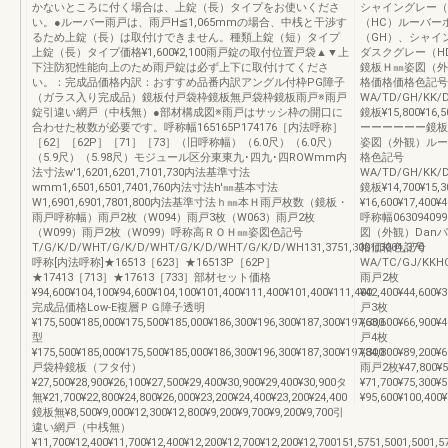
かないところに付く場合は、上錠（長）タイプをお使いくださ
シャイングレー（
い。●ルーバー雨戸は、雨戸H≦1,065mmの場合、中桟と干渉す
（HC）ルーバー
るため上錠（長）は取付けできません。種類上錠（短）タイプ
（GH）、シャイ
上錠（長）タイプ価格¥1,600¥2,100雨戸錠の取付位置戸袋▲▼上
ダスクグレー（HD）
下注防犯性能向上のため雨戸錠は必ず上下に取付けてくださ
鏡板Ｈ㎜姿図（外
い。：完成品価格内訳：おすすめ品番内訳アングル付枠PG障子
格価格価格色記号
（ガラス入り完成品）鏡板付戸袋枠鏡板無戸袋枠鏡板雨戸※雨戸
WA/TD/GH/KK/
錠引違い網戸（中桟無）●部材構成図※雨戸はサッシ枠の開口に
鏡板¥15,800¥16,5
合わせた枚数が必要です。呼称幅165165P174176［内法呼称］
ーーーーーー鏡板呼
［62］［62P］［71］［73］（旧呼称幅）（6.0尺）（6.0尺）
姿図（外観）ルー
（5.9尺）（5.98尺）モジュール区分東東九･四九･四ROWmm内
格色記号
法寸法w'1,6201,6201,7101,730内法基準寸法
WA/TD/GH/KK/
wmm1,6501,6501,7401,760内法寸法h'㎜基本寸法
鏡板¥14,700¥15,3
W1,6901,6901,7801,800内法基準寸法ｈ㎜本Ｈ雨戸枚数（鏡板・
¥16,600¥17,400
雨戸呼称幅）雨戸2枚（W094）雨戸3枚（W063）雨戸2枚
呼称幅06309409
（W099）雨戸2枚（W099）呼称高ＲＯＨ㎜姿図色記号
図（外観）Dan
T/G/K/D/WHT/G/K/D/WHT/G/K/D/WHT/G/K/D/WH131,3751,3001,3001,370
格価格色記号
呼称[内法呼称]★16513［623］★16513P［62P］
WA/TC/GJ/KKH
★17413［713］★17613［733］部材セット価格
雨戸2枚
¥94,600¥104,100¥94,600¥104,100¥101,400¥111,400¥101,400¥111,400
¥42,400¥44,600¥
完成品価格Low-E複層ＰＧ障子透明
戸3枚
¥175,500¥185,000¥175,500¥185,000¥186,300¥196,300¥187,300¥197,300
¥63,600¥66,900¥
型
戸4枚
¥175,500¥185,000¥175,500¥185,000¥186,300¥196,300¥187,300¥197,300
¥84,800¥89,200¥6
戸袋枠鏡板（フタ付）
雨戸2枚¥47,800¥
¥27,500¥28,900¥26,100¥27,500¥29,400¥30,900¥29,400¥30,900タ
¥71,700¥75,30
無¥21,700¥22,800¥24,800¥26,000¥23,200¥24,400¥23,200¥24,400
¥95,600¥100,4
鏡板無¥8,500¥9,000¥12,300¥12,800¥9,200¥9,700¥9,200¥9,700引
違い網戸（中桟無）
¥11,700¥12,400¥11,700¥12,400¥12,200¥12,700¥12,200¥12,700151,5751,5001,5001,5