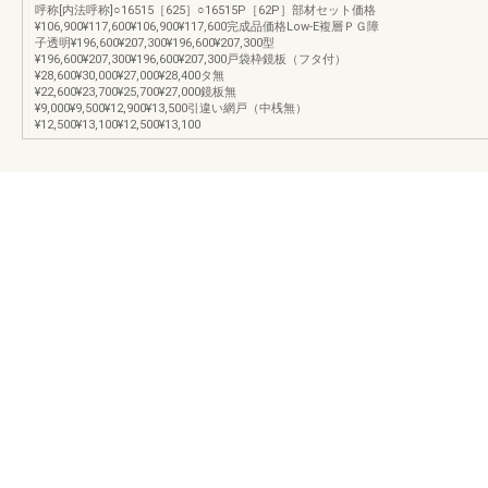
呼称[内法呼称]○16515［625］○16515P［62P］部材セット価格
¥106,900¥117,600¥106,900¥117,600完成品価格Low-E複層ＰＧ障
子透明¥196,600¥207,300¥196,600¥207,300型
¥196,600¥207,300¥196,600¥207,300戸袋枠鏡板（フタ付）
¥28,600¥30,000¥27,000¥28,400タ無
¥22,600¥23,700¥25,700¥27,000鏡板無
¥9,000¥9,500¥12,900¥13,500引違い網戸（中桟無）
¥12,500¥13,100¥12,500¥13,100