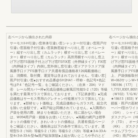
左ページから抽出された内容
右ページから抽出
サーモスⅡ-H引違い窓単体引違い窓シャッター付引違い窓雨戸付
サーモスⅡ-H引
引違い窓面格子付引違い窓装飾窓縦すべり出し窓（オペレータ
引違い窓面格子付
ー）縦すべり出し窓（カムラッチ）横すべり出し窓（オペレー
ー）縦すべり出し
ター）横すべり出し窓（カムラッチ）高所用横すべり出し窓上
ター）横すべり出
げ下げ窓FS面格子付上げ下げ窓FSFIX窓（外押縁タイプ）FIX窓
げ下げ窓FS面格子
（内押縁タイプ）内倒し窓外倒し窓引違い窓ドアテラスドア採
（内押縁タイプ）
風勝手口ドアFS勝手口ドア共通有償品価格表126掲載価格に
風勝手口ドアFS
は、消費税、取付費、運賃等は含まれておりません。引違い窓│
上、戸袋側板取付
雨戸付引違い窓●おすすめ品番@SH2HA1－呼称－色記号※色記
W=063サッシW=
号はP.4「色記号一覧」をご確認ください。（在来・204）マド
180186［177］
④ レール間カバー枠●完成品価格は耐風圧性能S-2（120）等級
1,7751,8301,8
を満たす最薄ガラスで算出しております。（下記表参照）●完成
（W102）T/G/K/
品価格はサーモス専用のグレチャン付複層ガラスで算出してお
★18613［833］¥101
ります。●部材セット価格は、完成品価格からガラス代、組立代
鏡板・雨戸の面材
を除いた金額です。●雨戸錠は同梱されていません。●入隅用の
ーバーⅠ型ホワイ
戸袋を使用の際、納まりを確認いただき、柱に届かない場合
（GH）、シャイ
は、W094用戸袋・鏡板をお使いください。●掲載の網戸は標準
ダスクグレー（H
ネットの価格です。きれいネットの価格は、共通有償品ページ
ク（TD）、オー
をご確認ください。価格表は以下の条件で算出しています。透
（KK）、ダスク
明型S-3（160）等級S-2（120）等級S-2（120）等級★3-A-33-A-
ータムブラウン（
型4○3-A-33-A-型4●雨戸錠加算額●上錠が高いところや手のとど
（HD）雨戸Da