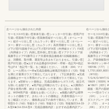
左ページから抽出された内容
右ページから抽出
サーモスⅡ-H引違い窓単体引違い窓シャッター付引違い窓雨戸付
サーモスⅡ-H引
引違い窓面格子付引違い窓装飾窓縦すべり出し窓（オペレータ
引違い窓面格子付
ー）縦すべり出し窓（カムラッチ）横すべり出し窓（オペレー
ー）縦すべり出し
ター）横すべり出し窓（カムラッチ）高所用横すべり出し窓上
ター）横すべり出
げ下げ窓FS面格子付上げ下げ窓FSFIX窓（外押縁タイプ）FIX窓
げ下げ窓FS面格子
（内押縁タイプ）内倒し窓外倒し窓引違い窓ドアテラスドア採
（内押縁タイプ）
風勝手口ドアFS勝手口ドア共通有償品価格表122掲載価格に
風勝手口ドアFS
は、消費税、取付費、運賃等は含まれておりません。引違い窓│
上、戸袋側板取付
雨戸付引違い窓●おすすめ品番@SH2HA1－呼称－色記号※色記
W=063サッシW=
号はP.4「色記号一覧」をご確認ください。（在来・204）マド
180186［177］
② レール間カバー枠●完成品価格は耐風圧性能S-2（120）等級
1,7751,8301,8
を満たす最薄ガラスで算出しております。（下記表参照）●完成
（W102）
品価格はサーモス専用のグレチャン付複層ガラスで算出してお
T/G/K/D/WHT/G/K
ります。●部材セット価格は、完成品価格からガラス代、組立代
18609［18309］¥92
を除いた金額です。●雨戸錠は同梱されていません。●入隅用の
★18611［831］¥96,
戸袋を使用の際、納まりを確認いただき、柱に届かない場合
鏡板・雨戸の面材
は、W094用戸袋・鏡板をお使いください。●掲載の網戸は標準
ーバーⅠ型ホワイ
ネットの価格です。きれいネットの価格は、共通有償品ページ
（GH）、シャイ
をご確認ください。価格表は以下の条件で算出しています。透
ダスクグレー（H
明型S-3（160）等級S-3（160）等級S-2（120）等級無印3-A-33-
ク（TD）、オー
A-型4★3-A-33-A-型4：完成品価格内訳：おすすめ品番内訳アン
（KK）、ダスク