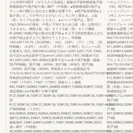
グル付枠PG障子（ガラス入り完成品）鏡板付戸袋枠鏡板無戸袋
ータムブラウン（
枠鏡板雨戸※雨戸錠引違い網戸（中桟無）●部材構成図※雨戸は
（HD）雨戸Da
サッシ枠の開口に合わせた枚数が必要です。●雨戸錠加算額●上
シャイングレー（
錠が高いところや手のとどかないところに付く場合は、上錠
（HC）ルーバー
（長）タイプをお使いください。●ルーバー雨戸は、雨戸
（GH）、シャイ
H≦1,065mmの場合、中桟と干渉するため上錠（長）は取付け
ダスクグレー（HD）
できません。種類上錠（短）タイプ上錠（長）タイプ価格
鏡板Ｈ㎜姿図（外
¥1,600¥2,100雨戸錠の取付位置戸袋▲▼上下注防犯性能向上のた
格価格価格色記号
め雨戸錠は必ず上下に取付けてください。呼称幅
WA/TD/GH/KK/
165165P174176［内法呼称］［62］［62P］［71］［73］（旧
鏡板¥9,600¥10,10
呼称幅）（6.0尺）（6.0尺）（5.9尺）（5.98尺）モジュール区
¥11,400¥12,000¥
分東東九･四九･四ROWmm内法寸法w'1,6201,6201,7101,730内
¥13,900¥14,600
法寸法h'㎜内法基準寸法wmm1,6501,6501,7401,760基本寸法
063094鏡板W
W1,6901,6901,7801,800内法基準寸法ｈ㎜本Ｈ雨戸枚数（鏡板・
アルミヨコリブロ
雨戸呼称幅）雨戸2枚（W094）雨戸3枚（W063）雨戸2枚
WA/TD/GH/KK/
（W099）雨戸2枚（W099）呼称高ＲＯＨ㎜姿図色記号
鏡板¥8,700¥9,100
T/G/K/D/WHT/G/K/D/WHT/G/K/D/WHT/G/K/D/WH07775700700770
¥10,700¥11,300¥
呼称[内法呼称]16507［16207］16507P［16207P］
¥12,900¥13,700
17407［17107］17607［17307］部材セット価格
呼称幅06309409
¥82,700¥91,000¥82,700¥91,000¥88,400¥97,100¥88,400¥97,100完
図（外観）Dan
成品価格Low-E複層ＰＧ障子透明
格価格色記号
¥127,800¥136,100¥127,800¥136,100¥135,700¥144,400¥136,100¥144,800
WA/TC/GJ/KKH
型
雨戸2枚
¥127,800¥136,100¥127,800¥136,100¥135,700¥144,400¥136,100¥144,800
¥25,000¥26,000¥
戸袋枠鏡板（フタ付）
戸3枚
¥24,000¥25,300¥22,900¥24,000¥25,900¥27,300¥25,900¥27,300タ
¥37,500¥39,000¥
無¥19,200¥20,300¥21,700¥22,800¥20,600¥21,500¥20,600¥21,500
戸4枚
鏡板無¥7,100¥7,600¥10,600¥11,100¥7,900¥8,300¥7,900¥8,300引
¥50,000¥52,000¥3
違い網戸（中桟無）
雨戸2枚
¥8,000¥8,500¥8,000¥8,500¥8,500¥8,900¥8,500¥8,90009975900900970
¥30,200¥32,000¥