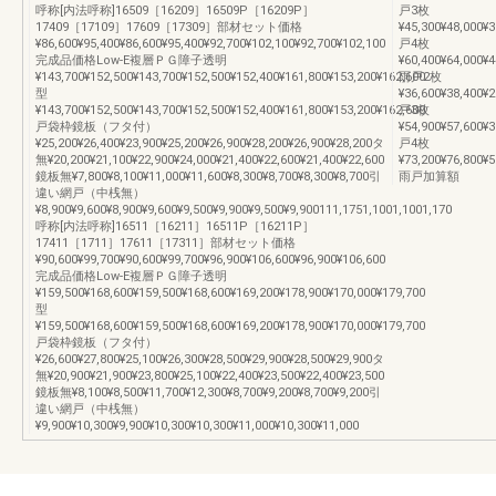
呼称[内法呼称]16509［16209］16509P［16209P］
戸3枚
17409［17109］17609［17309］部材セット価格
¥45,300¥48,000¥
¥86,600¥95,400¥86,600¥95,400¥92,700¥102,100¥92,700¥102,100
戸4枚
完成品価格Low-E複層ＰＧ障子透明
¥60,400¥64,000¥4
¥143,700¥152,500¥143,700¥152,500¥152,400¥161,800¥153,200¥162,600
雨戸2枚
型
¥36,600¥38,400¥
¥143,700¥152,500¥143,700¥152,500¥152,400¥161,800¥153,200¥162,600
戸3枚
戸袋枠鏡板（フタ付）
¥54,900¥57,600¥
¥25,200¥26,400¥23,900¥25,200¥26,900¥28,200¥26,900¥28,200タ
戸4枚
無¥20,200¥21,100¥22,900¥24,000¥21,400¥22,600¥21,400¥22,600
¥73,200¥76,800¥5
鏡板無¥7,800¥8,100¥11,000¥11,600¥8,300¥8,700¥8,300¥8,700引
雨戸加算額
違い網戸（中桟無）
¥8,900¥9,600¥8,900¥9,600¥9,500¥9,900¥9,500¥9,900111,1751,1001,1001,170
呼称[内法呼称]16511［16211］16511P［16211P］
17411［1711］17611［17311］部材セット価格
¥90,600¥99,700¥90,600¥99,700¥96,900¥106,600¥96,900¥106,600
完成品価格Low-E複層ＰＧ障子透明
¥159,500¥168,600¥159,500¥168,600¥169,200¥178,900¥170,000¥179,700
型
¥159,500¥168,600¥159,500¥168,600¥169,200¥178,900¥170,000¥179,700
戸袋枠鏡板（フタ付）
¥26,600¥27,800¥25,100¥26,300¥28,500¥29,900¥28,500¥29,900タ
無¥20,900¥21,900¥23,800¥25,100¥22,400¥23,500¥22,400¥23,500
鏡板無¥8,100¥8,500¥11,700¥12,300¥8,700¥9,200¥8,700¥9,200引
違い網戸（中桟無）
¥9,900¥10,300¥9,900¥10,300¥10,300¥11,000¥10,300¥11,000