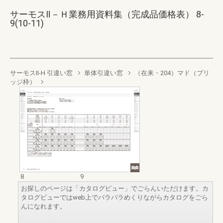
サーモスⅡ－Ｈ業務用資料集（完成品価格表） 8-
9(10-11)
サーモスII-H 引違い窓
単体引違い窓
（在来・204）マド（ブリ
ッジ枠）
8
9
お探しのページは「カタログビュー」でごらんいただけます。カ
タログビューではweb上でパラパラめくりながらカタログをごら
んになれます。