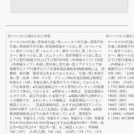
左ページから抽出された内容
右ページから抽出
サーモスⅡ-H引違い窓単体引違い窓シャッター付引違い窓雨戸付
サーモスⅡ-H引
引違い窓面格子付引違い窓装飾窓縦すべり出し窓（オペレータ
引違い窓面格子付
ー）縦すべり出し窓（カムラッチ）横すべり出し窓（オペレー
ー）縦すべり出し
ター）横すべり出し窓（カムラッチ）高所用横すべり出し窓上
ター）横すべり出
げ下げ窓FS面格子付上げ下げ窓FSFIX窓（外押縁タイプ）FIX窓
げ下げ窓FS面格子
（内押縁タイプ）内倒し窓外倒し窓引違い窓ドアテラスドア採
（内押縁タイプ）
風勝手口ドアFS勝手口ドア共通有償品価格表8掲載価格には、消
風勝手口ドアFS勝
費税、取付費、運賃等は含まれておりません。引違い窓│単体引
183［80］〈2,00
違い窓（在来・204）マド② ブリッジ枠●完成品価格は耐風圧
入隅）251-4［24
性能S-2（120）等級を満たす最薄ガラスで算出しております。
4［534］（9.
（下記表参照）●完成品価格はサーモス専用のグレチャン付複層
1,7751,8001,83
ガラスで算出しております。●部材セット価格は、完成品価格か
18305［805］
らガラス代、組立代を除いた金額です。●掲載の網戸は標準ネッ
18605［835］¥50,5
トの価格です。きれいネットの価格は、共通有償品ページをご
18307［807］
確認ください。：完成品価格内訳：おすすめ品番内訳アングル
18607［837］¥54,1
付枠PG障子（ガラス入り完成品）引違い網戸（中桟無）●部材
18309［809］186
構成図価格表は以下の条件で算出しています。透明型S-
4［2484］○25609
3（160）等級S-2（120）等級S-3（160）等級S-2（120）等級無
4［534］¥57,800¥63
印3-A-33-A-型4○3-A-33-A-型4●おすすめ品番@SH2H1－呼称－色
記号※色記号はP.4「色記号一覧」をご確認ください。呼称幅
160［157］（5.4尺入隅）165［62］（6.0尺）174［71］（5.9