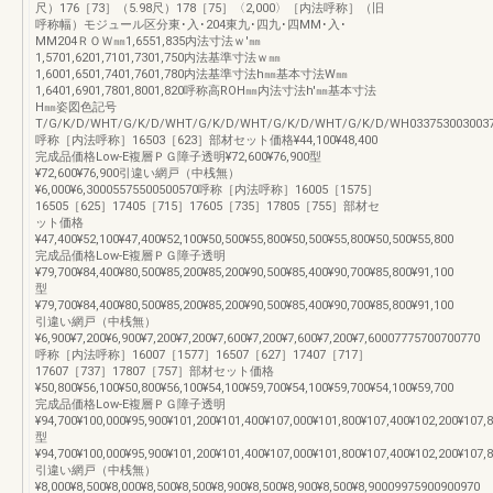
尺）176［73］（5.98尺）178［75］〈2,000〉［内法呼称］（旧
呼称幅）モジュール区分東･入･204東九･四九･四MM･入･
MM204ＲＯＷ㎜1,6551,835内法寸法ｗ'㎜
1,5701,6201,7101,7301,750内法基準寸法ｗ㎜
1,6001,6501,7401,7601,780内法基準寸法h㎜基本寸法W㎜
1,6401,6901,7801,8001,820呼称高ROH㎜内法寸法h'㎜基本寸法
H㎜姿図色記号
T/G/K/D/WHT/G/K/D/WHT/G/K/D/WHT/G/K/D/WHT/G/K/D/WH033753003003
呼称［内法呼称］16503［623］部材セット価格¥44,100¥48,400
完成品価格Low-E複層ＰＧ障子透明¥72,600¥76,900型
¥72,600¥76,900引違い網戸（中桟無）
¥6,000¥6,30005575500500570呼称［内法呼称］16005［1575］
16505［625］17405［715］17605［735］17805［755］部材セ
ット価格
¥47,400¥52,100¥47,400¥52,100¥50,500¥55,800¥50,500¥55,800¥50,500¥55,800
完成品価格Low-E複層ＰＧ障子透明
¥79,700¥84,400¥80,500¥85,200¥85,200¥90,500¥85,400¥90,700¥85,800¥91,100
型
¥79,700¥84,400¥80,500¥85,200¥85,200¥90,500¥85,400¥90,700¥85,800¥91,100
引違い網戸（中桟無）
¥6,900¥7,200¥6,900¥7,200¥7,200¥7,600¥7,200¥7,600¥7,200¥7,60007775700700770
呼称［内法呼称］16007［1577］16507［627］17407［717］
17607［737］17807［757］部材セット価格
¥50,800¥56,100¥50,800¥56,100¥54,100¥59,700¥54,100¥59,700¥54,100¥59,700
完成品価格Low-E複層ＰＧ障子透明
¥94,700¥100,000¥95,900¥101,200¥101,400¥107,000¥101,800¥107,400¥102,200¥107,
型
¥94,700¥100,000¥95,900¥101,200¥101,400¥107,000¥101,800¥107,400¥102,200¥107,
引違い網戸（中桟無）
¥8,000¥8,500¥8,000¥8,500¥8,500¥8,900¥8,500¥8,900¥8,500¥8,90009975900900970