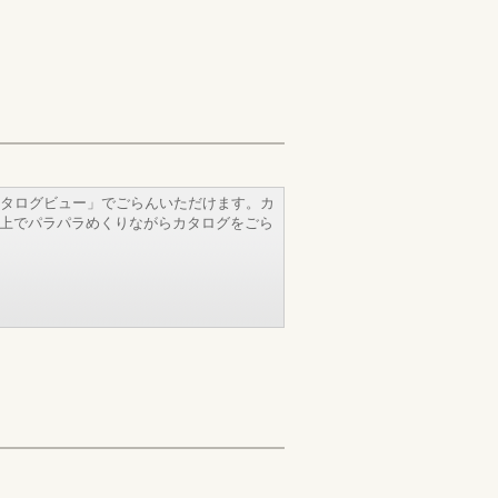
タログビュー」でごらんいただけます。カ
b上でパラパラめくりながらカタログをごら