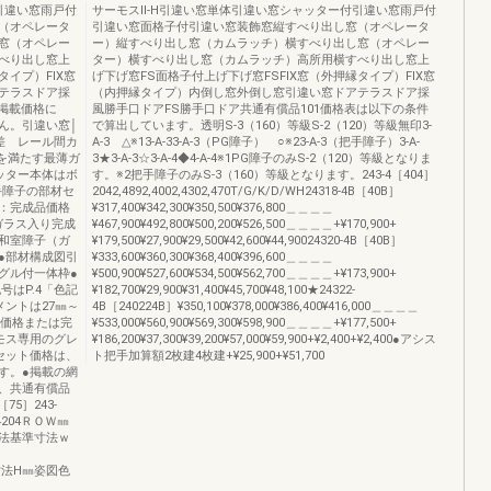
引違い窓雨戸付
サーモスⅡ-H引違い窓単体引違い窓シャッター付引違い窓雨戸付
（オペレータ
引違い窓面格子付引違い窓装飾窓縦すべり出し窓（オペレータ
窓（オペレー
ー）縦すべり出し窓（カムラッチ）横すべり出し窓（オペレー
べり出し窓上
ター）横すべり出し窓（カムラッチ）高所用横すべり出し窓上
タイプ）FIX窓
げ下げ窓FS面格子付上げ下げ窓FSFIX窓（外押縁タイプ）FIX窓
テラスドア採
（内押縁タイプ）内倒し窓外倒し窓引違い窓ドアテラスドア採
0掲載価格に
風勝手口ドアFS勝手口ドア共通有償品101価格表は以下の条件
ん。引違い窓│
で算出しています。透明S-3（160）等級S-2（120）等級無印3-
差 レール間カ
A-3 △※13-A-33-A-3（PG障子） ○※23-A-3（把手障子）3-A-
級を満たす最薄ガ
3★3-A-3☆3-A-4◆4-A-4※1PG障子のみS-2（120）等級となりま
ッター本体はボ
す。※2把手障子のみS-3（160）等級となります。243-4［404］
手障子の部材セ
2042,4892,4002,4302,470T/G/K/D/WH24318-4B［40B］
：完成品価格
¥317,400¥342,300¥350,500¥376,800＿＿＿＿
ガラス入り完成
¥467,900¥492,800¥500,200¥526,500＿＿＿＿+¥170,900+
和室障子（ガ
¥179,500¥27,900¥29,500¥42,600¥44,90024320-4B［40B］
●部材構成図引
¥333,600¥360,300¥368,400¥396,600＿＿＿＿
グル付一体枠●
¥500,900¥527,600¥534,500¥562,700＿＿＿＿+¥173,900+
号はP.4「色記
¥182,700¥29,900¥31,400¥45,700¥48,100★24322-
ントは27㎜～
4B［240224B］¥350,100¥378,000¥386,400¥416,000＿＿＿＿
ト価格または完
¥533,000¥560,900¥569,300¥598,900＿＿＿＿+¥177,500+
モス専用のグレ
¥186,200¥37,300¥39,200¥57,000¥59,900+¥2,400+¥2,400●アシス
セット価格は、
ト把手加算額2枚建4枚建+¥25,900+¥51,700
す。●掲載の網
、共通有償品
5］243-
204ＲＯＷ㎜
400内法基準寸法ｗ
本寸法H㎜姿図色