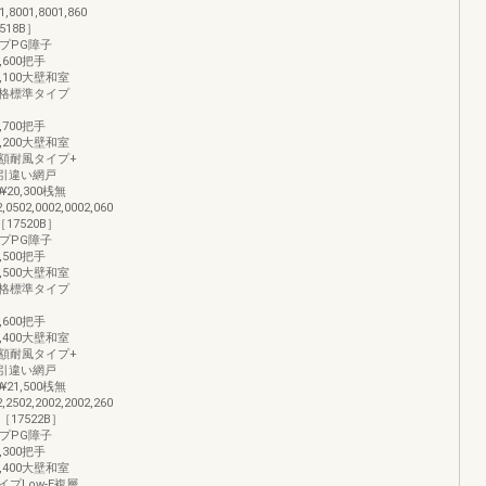
8001,8001,860
518B］
イプPG障子
06,600把手
326,100大壁和室
品価格標準タイプ
82,700把手
501,200大壁和室
加算額耐風タイプ+
500引違い網戸
0¥20,300桟無
2,0502,0002,0002,060
17520B］
イプPG障子
20,500把手
341,500大壁和室
品価格標準タイプ
38,600把手
558,400大壁和室
加算額耐風タイプ+
700引違い網戸
0¥21,500桟無
2,2502,2002,2002,260
［17522B］
イプPG障子
34,300把手
356,400大壁和室
プLow-E複層