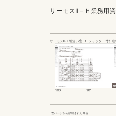
サーモスⅡ－Ｈ業務用資料集（
サーモスII-H 引違い窓
シャッター付引違
100
101
左ページから抽出された内容