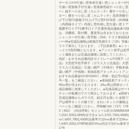
サーモスⅡ-H引違い窓単体引違い窓シャッター付
引違い窓面格子付引違い窓装飾窓縦すべり出し窓
ー）縦すべり出し窓（カムラッチ）横すべり出し
ター）横すべり出し窓（カムラッチ）高所用横す
げ下げ窓FS面格子付上げ下げ窓FSFIX窓（外押縁
（内押縁タイプ）内倒し窓外倒し窓引違い窓ドア
風勝手口ドアFS勝手口ドア共通有償品価格表10
は、消費税、取付費、運賃等は含まれておりませ
シャッター付引違い窓手動（204）テラス単純段
バー枠●完成品価格は耐風圧性能S-2（120）等
ラスで算出しております。（下記表参照）●シャ
ックスS型同梱となります。●アシスト把手は把
ット価格または完成品価格に加算してください。
内訳：おすすめ品番内訳ガイドレールPG障子（
品）大型把手把手障子（ガラス入り完成品）大壁
ラス入り完成品）引違い網戸（中桟付）手動本体
違い網戸（中桟無）単純段差アタッチメントアン
おすすめ品番@SH2HSMS1－呼称－色記号※色記
号一覧」をご確認ください。●単純段差アタッチメ
40㎜用が含まれております。24㎜用は部材セッ
成品価格に加算してください。●完成品格はサー
チャン付複層ガラスで算出しております。●部材
完成品価格からガラス代、組立代を除いた金額で
戸は標準ネットの格です。きれいネットの価格は
ページをご確認ください。呼称幅160［157］178［7
2［402］［内法呼称］モジュール区分204MM204
1,6551,8352,489内法寸法ｗ'㎜1,5701,7502,
㎜1,6001,7802,430内法基準寸法h㎜基本寸法W㎜
1,6401,8202,470呼称高ROH㎜内法寸法h'㎜基
記号