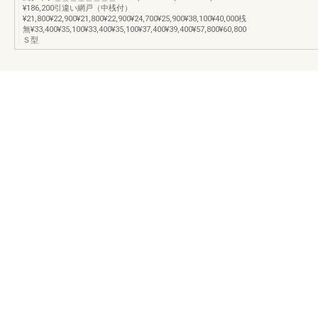
¥186,200引違い網戸（中桟付）
¥21,800¥22,900¥21,800¥22,900¥24,700¥25,900¥38,100¥40,000桟
無¥33,400¥35,100¥33,400¥35,100¥37,400¥39,400¥57,800¥60,800
Ｓ型