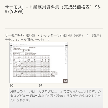
サーモスⅡ－Ｈ業務用資料集（完成品価格表） 96-
97(98-99)
サーモスII-H 引違い窓
シャッター付引違い窓（手動）
（在来）
テラス（レール間カバー枠）
96
97
お探しのページは「カタログビュー」でごらんいただけます。カ
タログビューではweb上でパラパラめくりながらカタログをごら
んになれます。