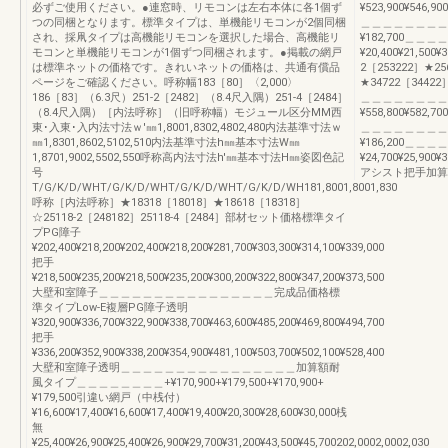
必ずご使用ください。●連窓時、リモコンは左右本体に各1個ず
¥523,900¥546,900
つの同梱となります。標準タイプは、単機能リモコンが2個同梱
＿＿＿＿＿＿＿＿＿＿＿＿
され、採凧タイプは高機能リモコンを選択した場合、高機能リ
¥182,700＿＿＿＿
モコンと単機能リモコンが1個ずつ同梱されます。●掲載の網戸
¥20,400¥21,500¥3
は標準ネットの価格です。きれいネットの価格は、共通有償品
2［253222］★25
ページをご確認ください。呼称幅183［80］〈2,000〉
★34722［34422］¥3
186［83］（6.3尺）251-2［2482］（8.4尺入隅）251-4［2484］
＿＿＿＿＿＿＿＿
（8.4尺入隅）［内法呼称］（旧呼称幅）モジュール区分MM西
¥558,800¥582,700
東･入東･入内法寸法ｗ'㎜1,8001,8302,4802,480内法基準寸法ｗ
＿＿＿＿＿＿＿＿＿＿＿＿
㎜1,8301,8602,5102,510内法基準寸法h㎜基本寸法W㎜
¥186,200＿＿＿＿
1,8701,9002,5502,550呼称高内法寸法h'㎜基本寸法H㎜姿図色記
¥24,700¥25,900¥3
号
アシスト把手加算額2枚
T/G/K/D/WHT/G/K/D/WHT/G/K/D/WHT/G/K/D/WH181,8001,8001,830
呼称［内法呼称］★18318［18018］★18618［18318］
☆25118-2［248182］25118-4［2484］部材セット価格標準タイ
プPG障子
¥202,400¥218,200¥202,400¥218,200¥281,700¥303,300¥314,100¥339,000
把手
¥218,500¥235,200¥218,500¥235,200¥300,200¥322,800¥347,200¥373,500
大壁和室障子＿＿＿＿＿＿＿＿＿＿＿＿＿＿＿＿完成品価格標
準タイプLow-E複層PG障子透明
¥320,900¥336,700¥322,900¥338,700¥463,600¥485,200¥469,800¥494,700
把手
¥336,200¥352,900¥338,200¥354,900¥481,100¥503,700¥502,100¥528,400
大壁和室障子透明＿＿＿＿＿＿＿＿＿＿＿＿＿＿＿＿加算額耐
風タイプ＿＿＿＿＿＿＿＿+¥170,900+¥179,500+¥170,900+
¥179,500引違い網戸（中桟付）
¥16,600¥17,400¥16,600¥17,400¥19,400¥20,300¥28,600¥30,000桟
無
¥25,400¥26,900¥25,400¥26,900¥29,700¥31,200¥43,500¥45,700202,0002,0002,030