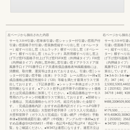
左ページから抽出された内容
右ページから抽出
サーモスⅡ-H引違い窓単体引違い窓シャッター付引違い窓雨戸付
サーモスⅡ-H引
引違い窓面格子付引違い窓装飾窓縦すべり出し窓（オペレータ
引違い窓面格子付
ー）縦すべり出し窓（カムラッチ）横すべり出し窓（オペレー
ー）縦すべり出し
ター）横すべり出し窓（カムラッチ）高所用横すべり出し窓上
ター）横すべり出
げ下げ窓FS面格子付上げ下げ窓FSFIX窓（外押縁タイプ）FIX窓
げ下げ窓FS面格子
（内押縁タイプ）内倒し窓外倒し窓引違い窓ドアテラスドア採
（内押縁タイプ）
風勝手口ドアFS勝手口ドア共通有償品価格表96掲載価格には、
風勝手口ドアFS
消費税、取付費、運賃等は含まれておりません。引違い窓│シャ
算出しています。透明
ッター付引違い窓手動（在来）テラス② レール間カバー枠●完
3★3-A-3☆3-A-4
成品価格は耐風圧性能S-2（120）等級を満たす最薄ガラスで算
尺）347［44］（
出しております。（下記表参照）●シャッター本体はボックスS
2,5302,5303,44
型同梱となります。●アシスト把手は把手障子の部材セット価格
2［253182］256
または完成品価格に加算してください。●完成品価格はサーモス
34718［448］¥281,
専用のグレチャン付複層ガラスで算出しております。●部材セッ
＿＿＿＿＿＿＿＿
ト価格は、完成品価格からガラス代、組立代を除いた金額で
¥488,200¥509,800
す。：完成品価格内訳：おすすめ品番内訳ガイドレールPG障子
＿＿＿＿＿＿＿＿＿＿＿＿
（ガラス入り完成品）大型把手把手障子（ガラス入り完成品）
¥179,500＿＿＿＿
大壁和室障子（ガラス入り完成品）引違い網戸（中桟付）手動
¥19,400¥20,300¥2
本体●部材構成図引違い網戸（中桟無）アングル付一体枠●おす
2［253202］256
すめ品番@SH2HSMS1－呼称－色記号※色記号はP.4「色記号一
★34720［34420］¥2
覧」をご確認ください。●W347は連窓になります。連窓方立は
＿＿＿＿＿＿＿＿