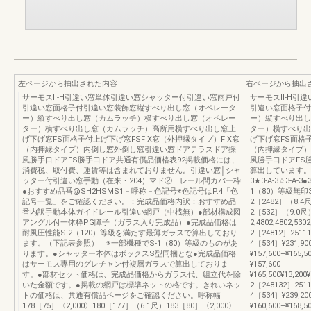
左ページから抽出された内容
右ページから抽出
サーモスⅡ-H引違い窓単体引違い窓シャッター付引違い窓雨戸付
サーモスⅡ-H引
引違い窓面格子付引違い窓装飾窓縦すべり出し窓（オペレータ
引違い窓面格子付
ー）縦すべり出し窓（カムラッチ）横すべり出し窓（オペレー
ー）縦すべり出し
ター）横すべり出し窓（カムラッチ）高所用横すべり出し窓上
ター）横すべり出
げ下げ窓FS面格子付上げ下げ窓FSFIX窓（外押縁タイプ）FIX窓
げ下げ窓FS面格子
（内押縁タイプ）内倒し窓外倒し窓引違い窓ドアテラスドア採
（内押縁タイプ）
風勝手口ドアFS勝手口ドア共通有償品価格表92掲載価格には、
風勝手口ドアFS
消費税、取付費、運賃等は含まれておりません。引違い窓│シャ
算出しています。透明
ッター付引違い窓手動（在来・204）マド② レール間カバー枠
3★3-A-3☆3-A-
●おすすめ品番@SH2HSMS1－呼称－色記号※色記号はP.4「色
1（80）等級無印3-A
記号一覧」をご確認ください。：完成品価格内訳：おすすめ品
2［2482］（8.4
番内訳手動本体ガイドレール引違い網戸（中桟無）●部材構成図
2［532］（9.0尺
アングル付一体枠PG障子（ガラス入り完成品）●完成品価格は
2,4802,4802,53
耐風圧性能S-2（120）等級を満たす最薄ガラスで算出しており
2［24812］25111
ます。（下記表参照） ※一部機種でS-1（80）等級のものがあ
4［534］¥231,900¥
ります。●シャッター本体はボックスS型同梱とな●完成品価格
¥157,600+¥165,5
はサーモス専用のグレチャン付複層ガラスで算出しておりま
¥157,600+
す。●部材セット価格は、完成品価格からガラス代、組立代を除
¥165,500¥13,200¥
いた金額です。●掲載の網戸は標準ネットの格です。きれいネッ
2［248132］2511
トの価格は、共通有償品ページをご確認ください。呼称幅
4［534］¥239,200¥
178［75］〈2,000〉180［177］（6.1尺）183［80］〈2,000〉
¥160,600+¥168,5