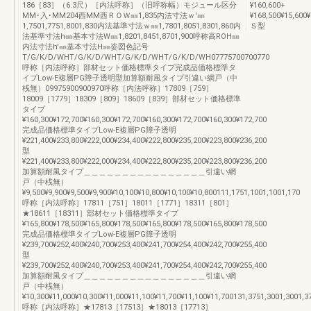
186［83］（6.3尺）［内法呼称］（旧呼称幅）モジュール区分
¥160,600+
MM･入･MM204西MM西ＲＯＷ㎜1,835内法寸法ｗ'㎜
¥168,500¥15,600¥
1,7501,7751,8001,830内法基準寸法ｗ㎜1,7801,8051,8301,860内
Ｓ型
法基準寸法h㎜基本寸法W㎜1,8201,8451,8701,900呼称高ROH㎜
内法寸法h'㎜基本寸法H㎜姿図色記号
T/G/K/D/WHT/G/K/D/WHT/G/K/D/WHT/G/K/D/WH07775700700770
呼称［内法呼称］部材セット価格標準タイプ完成品価格標準タ
イプLow-E複層PG障子透明型加算額耐風タイプ引違い網戸（中
桟無）09975900900970呼称［内法呼称］17809［759］
18009［1779］18309［809］18609［839］部材セット価格標準
タイプ
¥160,300¥172,700¥160,300¥172,700¥160,300¥172,700¥160,300¥172,700
完成品価格標準タイプLow-E複層PG障子透明
¥221,400¥233,800¥222,000¥234,400¥222,800¥235,200¥223,800¥236,200
型
¥221,400¥233,800¥222,000¥234,400¥222,800¥235,200¥223,800¥236,200
加算額耐風タイプ＿＿＿＿＿＿＿＿＿＿＿＿＿＿＿＿引違い網
戸（中桟無）
¥9,500¥9,900¥9,500¥9,900¥10,100¥10,800¥10,100¥10,800111,1751,1001,1001,170
呼称［内法呼称］17811［751］18011［1771］18311［801］
★18611［18311］部材セット価格標準タイプ
¥165,800¥178,500¥165,800¥178,500¥165,800¥178,500¥165,800¥178,500
完成品価格標準タイプLow-E複層PG障子透明
¥239,700¥252,400¥240,700¥253,400¥241,700¥254,400¥242,700¥255,400
型
¥239,700¥252,400¥240,700¥253,400¥241,700¥254,400¥242,700¥255,400
加算額耐風タイプ＿＿＿＿＿＿＿＿＿＿＿＿＿＿＿＿引違い網
戸（中桟無）
¥10,300¥11,000¥10,300¥11,000¥11,100¥11,700¥11,100¥11,700131,3751,3001,3001,3
呼称［内法呼称］★17813［17513］★18013［17713］