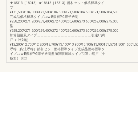
★18313［18013］★18613［18313］部材セット価格標準タイ
プ
¥171,500¥184,500¥171,500¥184,500¥171,500¥184,500¥171,500¥184,500
完成品価格標準タイプLow-E複層PG障子透明
¥258,200¥271,200¥259,400¥272,400¥260,600¥273,600¥262,000¥275,000
型
¥258,200¥271,200¥259,400¥272,400¥260,600¥273,600¥262,000¥275,000
加算額耐風タイプ＿＿＿＿＿＿＿＿＿＿＿＿＿＿＿＿引違い網
戸（中桟無）
¥12,200¥12,700¥12,200¥12,700¥13,100¥13,900¥13,100¥13,900151,5751,5001,5001,5
呼称［内法呼称］部材セット価格標準タイプ完成品価格標準タ
イプLow-E複層PG障子透明型加算額耐風タイプ引違い網戸（中
桟無）Ｓ型