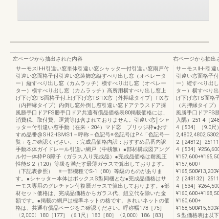
左ページから抽出された内容
右ページから抽出
サーモスⅡ-H引違い窓単体引違い窓シャッター付引違い窓雨戸付
サーモスⅡ-H引
引違い窓面格子付引違い窓装飾窓縦すべり出し窓（オペレータ
引違い窓面格子付
ー）縦すべり出し窓（カムラッチ）横すべり出し窓（オペレー
ー）縦すべり出し
ター）横すべり出し窓（カムラッチ）高所用横すべり出し窓上
ター）横すべり出
げ下げ窓FS面格子付上げ下げ窓FSFIX窓（外押縁タイプ）FIX窓
げ下げ窓FS面格子
（内押縁タイプ）内倒し窓外倒し窓引違い窓ドアテラスドア採
（内押縁タイプ）
風勝手口ドアFS勝手口ドア共通有償品価格表80掲載価格には、
風勝手口ドアFS勝手
消費税、取付費、運賃等は含まれておりません。引違い窓│シャ
入隅）251-4［24
ッター付引違い窓手動（在来・204）マド② ブリッジ枠●おす
4［534］（9.0
すめ品番@SH2HSMS1－呼称－色記号※色記号はP.4「色記号一
2,4802,4802,53
覧」をご確認ください。：完成品価格内訳：おすすめ品番内訳
2［24812］25111
手動本体ガイドレール引違い網戸（中桟無）●部材構成図アング
4［534］¥256,600¥
ル付一体枠PG障子（ガラス入り完成品）●完成品価格は耐風圧
¥157,600+¥165,5
性能S-2（120）等級を満たす最薄ガラスで算出しております。
¥157,600+
（下記表参照） ※一部機種でS-1（80）等級のものがありま
¥165,500¥13,200¥
す。●シャッター本体はボックスS型同梱とな●完成品価格はサ
2［248132］2511
ーモス専用のグレチャン付複層ガラスで算出しております。●部
4［534］¥264,500¥
材セット価格は、完成品価格からガラス代、組立代を除いた金
¥160,600+¥168,5
額です。●掲載の網戸は標準ネットの格です。きれいネットの価
¥160,600+
格は、共通有償品ページをご確認ください。呼称幅178［75］
¥168,500¥15,600¥
〈2,000〉180［177］（6.1尺）183［80］〈2,000〉186［83］
Ｓ型価格表は以下