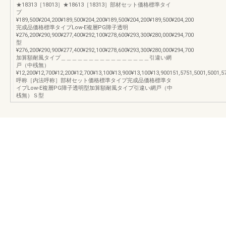
★18313［18013］★18613［18313］部材セット価格標準タイ
プ
¥189,500¥204,200¥189,500¥204,200¥189,500¥204,200¥189,500¥204,200
完成品価格標準タイプLow-E複層PG障子透明
¥276,200¥290,900¥277,400¥292,100¥278,600¥293,300¥280,000¥294,700
型
¥276,200¥290,900¥277,400¥292,100¥278,600¥293,300¥280,000¥294,700
加算額耐風タイプ＿＿＿＿＿＿＿＿＿＿＿＿＿＿＿＿引違い網
戸（中桟無）
¥12,200¥12,700¥12,200¥12,700¥13,100¥13,900¥13,100¥13,900151,5751,5001,5001,5
呼称［内法呼称］部材セット価格標準タイプ完成品価格標準タ
イプLow-E複層PG障子透明型加算額耐風タイプ引違い網戸（中
桟無）Ｓ型