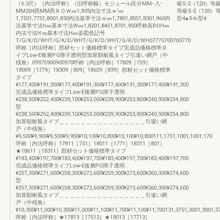
（6.3尺）［内法呼称］（旧呼称幅）モジュール区分MM･入･
級S-2（120）等級無
MM204西MM西ＲＯＷ㎜1,835内法寸法ｗ'㎜
等級S-2（120）等
1,7501,7751,8001,830内法基準寸法ｗ㎜1,7801,8051,8301,860内
型4●3-A-型4
法基準寸法h㎜基本寸法W㎜1,8201,8451,8701,900呼称高ROH㎜
内法寸法h'㎜基本寸法H㎜姿図色記号
T/G/K/D/WHT/G/K/D/WHT/G/K/D/WHT/G/K/D/WH07775700700770
呼称［内法呼称］部材セット価格標準タイプ完成品価格標準タ
イプLow-E複層PG障子透明型加算額耐風タイプ引違い網戸（中
桟無）09975900900970呼称［内法呼称］17809［759］
18009［1779］18309［809］18609［839］部材セット価格標準
タイプ
¥177,400¥191,300¥177,400¥191,300¥177,400¥191,300¥177,400¥191,300
完成品価格標準タイプLow-E複層PG障子透明
¥238,500¥252,400¥239,100¥253,000¥239,900¥253,800¥240,900¥254,800
型
¥238,500¥252,400¥239,100¥253,000¥239,900¥253,800¥240,900¥254,800
加算額耐風タイプ＿＿＿＿＿＿＿＿＿＿＿＿＿＿＿＿引違い網
戸（中桟無）
¥9,500¥9,900¥9,500¥9,900¥10,100¥10,800¥10,100¥10,800111,1751,1001,1001,170
呼称［内法呼称］17811［751］18011［1771］18311［801］
★18611［18311］部材セット価格標準タイプ
¥183,400¥197,700¥183,400¥197,700¥183,400¥197,700¥183,400¥197,700
完成品価格標準タイプLow-E複層PG障子透明
¥257,300¥271,600¥258,300¥272,600¥259,300¥273,600¥260,300¥274,600
型
¥257,300¥271,600¥258,300¥272,600¥259,300¥273,600¥260,300¥274,600
加算額耐風タイプ＿＿＿＿＿＿＿＿＿＿＿＿＿＿＿＿引違い網
戸（中桟無）
¥10,300¥11,000¥10,300¥11,000¥11,100¥11,700¥11,100¥11,700131,3751,3001,3001,3
呼称［内法呼称］★17813［17513］★18013［17713］