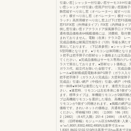
引違い窓│シャッター付引違い窓サーモスⅡ-H引
い窓シャッター付引違い窓雨戸付引違い窓面格子
飾窓縦すべり出し窓（オペレーター）縦すべり出
ッチ）横すべり出し窓（オペレーター）横すべり
ラッチ）高所用横すべり出し窓上げ下げ窓FS面
窓FSFIX窓（外押縁タイプ）FIX窓（内押縁タイ
倒し窓引違い窓ドアテラスドア採風勝手口ドアF
通有償品価格表64掲載価格には、消費税、取付
まれておりません。電動（在来）テラス② レー
完成品価格は耐風圧性能S-2（120）等級を満た
算出しております。（下記表参照）●シャッター
S型同梱となります。●リモコンは体同梱となり
ト把手は把手障子の部材セット価格または完成品
てください。●完成品価格はサーモス専用のグレ
ラスで算出しております。●部材セット価格は、
ガラス代、組立代を除いた金額です。：完成品価
レール●部材構成図電動本体PG障子（ガラス入
把手把手障子（ガラス入り完成品）大壁和室障子
完成品）引違い網戸（中桟付）引違い網戸（中桟
付一体枠●W347は連窓になります。連窓方立は
さい。●連窓時、リモコンは左右本体に各1個ず
ます。標準タイプは、単機能リモコンが2個同梱
プは高機能リモコンを選択した場合、高機能リモ
リモコンが1個ずつ同梱されます。●掲載の網戸
価格です。きれいネットの価格は、共通有償品ペ
ください。呼称幅183［80］〈2,000〉186［83］（
2［2482］（8.4尺入隅）251-4［2484］（8.4
称］（旧呼称幅）モジュール区分MM西東･入東･
ｗ'㎜1,8001,8302,4802,480内法基準寸法ｗ㎜
1,8301,8602,5102,510内法基準寸法h㎜基本寸法