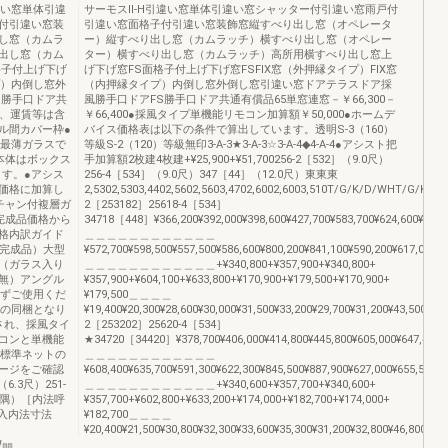
違い窓単体引違
サーモスⅡ-H引違い窓単体引違い窓シャッター付引違い窓雨戸付
付引違い窓装
引違い窓面格子付引違い窓装飾窓縦すべり出し窓（オペレータ
し窓（カムラ
ー）縦すべり出し窓（カムラッチ）横すべり出し窓（オペレー
出し窓（カム
ター）横すべり出し窓（カムラッチ）高所用横すべり出し窓上
格子付上げ下げ
げ下げ窓FS面格子付上げ下げ窓FSFIX窓（外押縁タイプ）FIX窓
プ）内倒し窓外
（内押縁タイプ）内倒し窓外倒し窓引違い窓ドアテラスドア採
S勝手口ドア共
風勝手口ドアFS勝手口ドア共通有償品65単窓連窓－￥66,300－
費、運賃等は含
￥66,400●採風タイプ単機能リモコン加算額￥50,000●ホームデ
ル間カバー枠●
バイス価格表は以下の条件で算出しています。透明S-3（160）
す最薄ガラスで
等級S-2（120）等級無印3-A-3★3-A-3☆3-A-4◆4-A-4●アシスト把
本体はボックス
手加算額2枚建4枚建+¥25,900+¥51,700256-2［532］（9.0尺）
ます。●アシス
256-4［534］（9.0尺）347［44］（12.0尺）東東東
価格に加算し
2,5302,5303,4402,5602,5603,4702,6002,6003,510T/G/K/D/WHT/G/K/
チャン付複層ガ
2［253182］25618-4［534］
完成品価格から
34718［448］¥366,200¥392,000¥398,600¥427,700¥583,700¥624,600¥384,7
格内訳ガイド
＿＿＿＿＿＿＿＿＿＿＿＿
り完成品）大型
¥572,700¥598,500¥557,500¥586,600¥800,200¥841,100¥590,200¥617,000¥5
（ガラス入り
＿＿＿＿＿＿＿＿＿＿＿＿+¥340,800+¥357,900+¥340,800+
無）アングル
¥357,900+¥604,100+¥633,800+¥170,900+¥179,500+¥170,900+
必ずご使用くだ
¥179,500＿＿＿＿
つの同梱となり
¥19,400¥20,300¥28,600¥30,000¥31,500¥33,200¥29,700¥31,200¥43,500¥45
され、採風タイ
2［253202］25620-4［534］
コンと単機能
★34720［34420］¥378,700¥406,000¥414,800¥445,800¥605,000¥647,400¥3
は標準ネットの
＿＿＿＿＿＿＿＿＿＿＿＿
ージをご確認
¥608,400¥635,700¥591,300¥622,300¥845,500¥887,900¥627,000¥655,500¥6
6.3尺）251-
＿＿＿＿＿＿＿＿＿＿＿＿+¥340,600+¥357,700+¥340,600+
尺入隅）［内法呼
¥357,700+¥602,800+¥633,200+¥174,000+¥182,700+¥174,000+
入内法寸法
¥182,700＿＿＿＿
¥20,400¥21,500¥30,800¥32,300¥33,600¥35,300¥31,200¥32,800¥46,800¥49,
W㎜