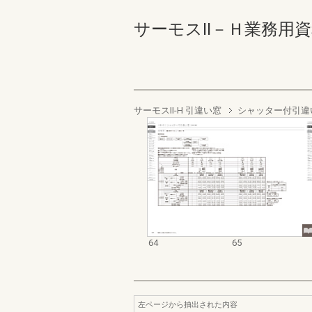
サーモスⅡ－Ｈ業務用資料集
サーモスII-H 引違い窓
シャッター付引違
64
65
左ページから抽出された内容