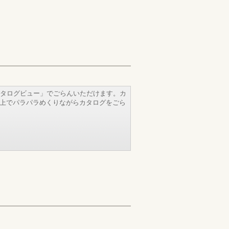
タログビュー」でごらんいただけます。カ
b上でパラパラめくりながらカタログをごら