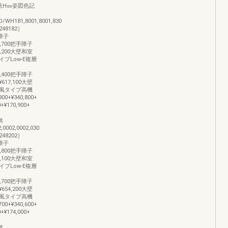
本寸法H㎜姿図色記
WH181,8001,8001,830
48182］
障子
427,700把手障子
462,200大壁和室
プLow-E複層
583,400把手障子
0¥617,100大壁
風タイプ高機
00+¥340,800+
¥170,900+
桟無
2,0002,0002,030
48202］
障子
445,800把手障子
482,100大壁和室
プLow-E複層
618,700把手障子
0¥654,200大壁
風タイプ高機
00+¥340,600+
¥174,000+
桟無