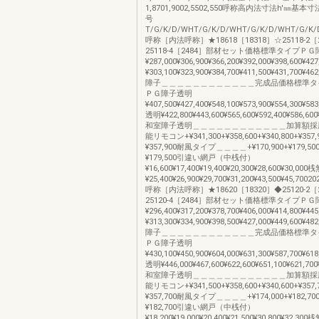
1,8701,9002,5502,550呼称高内法寸法h'㎜基
号
T/G/K/D/WHT/G/K/D/WHT/G/K/D/WHT/G/K/D/
呼称［内法呼称］★18618［18318］☆25118-2［2
25118-4［2484］部材セット価格標準タイプＰＧ
¥287,000¥306,900¥366,200¥392,000¥398,600¥
¥303,100¥323,900¥384,700¥411,500¥431,700¥
障子＿＿＿＿＿＿＿＿＿＿＿＿完成品価格標準タイ
ＰＧ障子透明
¥407,500¥427,400¥548,100¥573,900¥554,300¥
透明¥422,800¥443,600¥565,600¥592,400¥586,60
和室障子透明＿＿＿＿＿＿＿＿＿＿＿＿加算額採
能リモコン+¥341,300+¥358,600+¥340,800+¥357,9
¥357,900耐風タイプ＿＿＿＿+¥170,900+¥179,500+
¥179,500引違い網戸（中桟付）
¥16,600¥17,400¥19,400¥20,300¥28,600¥30,000
¥25,400¥26,900¥29,700¥31,200¥43,500¥45,70020
呼称［内法呼称］★18620［18320］◆25120-2［2
25120-4［2484］部材セット価格標準タイプＰＧ
¥296,400¥317,200¥378,700¥406,000¥414,800¥
¥313,300¥334,900¥398,500¥427,000¥449,600¥
障子＿＿＿＿＿＿＿＿＿＿＿＿完成品価格標準タイ
ＰＧ障子透明
¥430,100¥450,900¥604,000¥631,300¥587,700¥
透明¥446,000¥467,600¥622,600¥651,100¥621,70
和室障子透明＿＿＿＿＿＿＿＿＿＿＿＿加算額採
能リモコン+¥341,500+¥358,600+¥340,600+¥357,7
¥357,700耐風タイプ＿＿＿＿+¥174,000+¥182,700+
¥182,700引違い網戸（中桟付）
¥18,200¥19,000¥20,400¥21,500¥30,800¥32,300