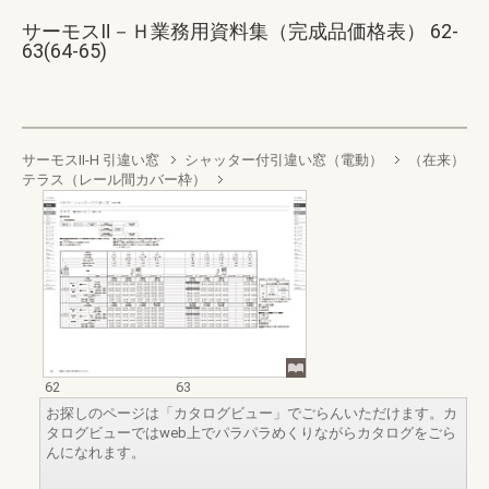
サーモスⅡ－Ｈ業務用資料集（完成品価格表） 62-
63(64-65)
サーモスII-H 引違い窓
シャッター付引違い窓（電動）
（在来）
テラス（レール間カバー枠）
62
63
お探しのページは「カタログビュー」でごらんいただけます。カ
タログビューではweb上でパラパラめくりながらカタログをごら
んになれます。