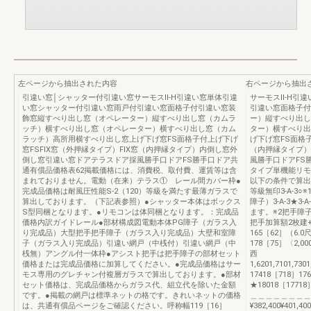
左ページから抽出された内容
右ページから抽出
引違い窓│シャッター付引違い窓サーモスⅡ-H引違い窓単体引違
サーモスⅡ-H引
い窓シャッター付引違い窓雨戸付引違い窓面格子付引違い窓装
引違い窓面格子付
飾窓縦すべり出し窓（オペレーター）縦すべり出し窓（カムラ
ー）縦すべり出し
ッチ）横すべり出し窓（オペレーター）横すべり出し窓（カム
ター）横すべり出
ラッチ）高所用横すべり出し窓上げ下げ窓FS面格子付上げ下げ
げ下げ窓FS面格子
窓FSFIX窓（外押縁タイプ）FIX窓（内押縁タイプ）内倒し窓外
（内押縁タイプ）
倒し窓引違い窓ドアテラスドア採風勝手口ドアFS勝手口ドア共
風勝手口ドアFS勝
通有償品価格表62掲載価格には、消費税、取付費、運賃等は含
タイプ単機能リモ
まれておりません。電動（在来）テラス① レール間カバー枠●
以下の条件で算出し
完成品価格は耐風圧性能S-2（120）等級を満たす最薄ガラスで
等級無印3-A-3○※
算出しております。（下記表参照）●シャッター本体はボックス
障子）3-A-3★3
S型同梱となります。●リモコンは体同梱となります。：完成品
ます。※2把手障子
価格内訳ガイドレール●部材構成図電動本体PG障子（ガラス入
把手加算額2枚建+
り完成品）大型把手把手障子（ガラス入り完成品）大壁和室障
165［62］（6.0
子（ガラス入り完成品）引違い網戸（中桟付）引違い網戸（中
178［75］〈2,
桟無）アングル付一体枠●アシスト把手は把手障子の部材セット
西
価格または完成品価格に加算してください。●完成品価格はサー
1,6201,7101,73
モス専用のグレチャン付複層ガラスで算出しております。●部材
17418［718］17
セット価格は、完成品価格からガラス代、組立代を除いた金額
★18018［17718］¥2
です。●掲載の網戸は標準ネットの格です。きれいネットの価格
＿＿＿＿＿＿＿＿
は、共通有償品ページをご確認ください。呼称幅119［16］
¥382,400¥401,400