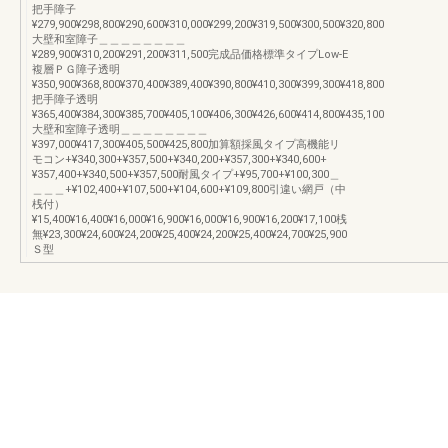
把手障子
¥279,900¥298,800¥290,600¥310,000¥299,200¥319,500¥300,500¥320,800
大壁和室障子＿＿＿＿＿＿＿＿
¥289,900¥310,200¥291,200¥311,500完成品価格標準タイプLow-E
複層ＰＧ障子透明
¥350,900¥368,800¥370,400¥389,400¥390,800¥410,300¥399,300¥418,800
把手障子透明
¥365,400¥384,300¥385,700¥405,100¥406,300¥426,600¥414,800¥435,100
大壁和室障子透明＿＿＿＿＿＿＿＿
¥397,000¥417,300¥405,500¥425,800加算額採風タイプ高機能リ
モコン+¥340,300+¥357,500+¥340,200+¥357,300+¥340,600+
¥357,400+¥340,500+¥357,500耐風タイプ+¥95,700+¥100,300＿
＿＿＿+¥102,400+¥107,500+¥104,600+¥109,800引違い網戸（中
桟付）
¥15,400¥16,400¥16,000¥16,900¥16,000¥16,900¥16,200¥17,100桟
無¥23,300¥24,600¥24,200¥25,400¥24,200¥25,400¥24,700¥25,900
Ｓ型