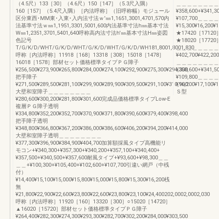
（4.5尺）133［30］（4.6尺）150［147］（5.3尺入隅）
＿＿＿＿＿＿＿＿＿＿＿＿
160［157］（5.4尺入隅）［内法呼称］（旧呼称幅）モジュール
¥358,600+¥341,3
区分東西･MM東･入東･入内法寸法ｗ'㎜1,1651,3001,4701,570内
¥107,700＿＿
法基準寸法ｗ㎜1,1951,3301,5001,600内法基準寸法h㎜基本寸法
¥15,300¥16,200¥
W㎜1,2351,3701,5401,640呼称高内法寸法h'㎜基本寸法H㎜姿図
★17420［17120
色記号
★18020［17720］¥2
T/G/K/D/WHT/G/K/D/WHT/G/K/D/WHT/G/K/D/WH181,8001,8001,830
＿＿＿＿＿＿＿＿
呼称［内法呼称］11918［168］13318［308］15018［1478］
¥402,700¥422,200
16018［1578］部材セット価格標準タイプＰＧ障子
＿＿＿＿＿＿＿＿＿＿＿＿
¥256,500¥273,900¥265,800¥284,000¥274,100¥292,900¥275,300¥294,300
¥358,600+¥341,5
把手障子
¥109,800＿＿
¥271,500¥289,500¥281,100¥299,900¥289,900¥309,500¥291,100¥310,900
¥16,200¥17,100¥1
大壁和室障子＿＿＿＿＿＿＿＿
Ｓ型
¥280,600¥300,200¥281,800¥301,600完成品価格標準タイプLow-E
複層ＰＧ障子透明
¥334,800¥352,200¥352,700¥370,900¥371,800¥390,600¥379,400¥398,400
把手障子透明
¥348,800¥366,800¥367,200¥386,000¥386,600¥406,200¥394,200¥414,000
大壁和室障子透明＿＿＿＿＿＿＿＿
¥377,300¥396,900¥384,900¥404,700加算額採風タイプ高機能リ
モコン+¥340,300+¥357,300+¥340,200+¥357,100+¥340,400+
¥357,500+¥340,500+¥357,600耐風タイプ+¥93,600+¥98,300＿＿
＿＿+¥100,300+¥105,400+¥102,600+¥107,700引違い網戸（中桟
付）
¥14,400¥15,100¥15,000¥15,800¥15,000¥15,800¥15,300¥16,200桟
無
¥21,800¥22,900¥22,600¥23,800¥22,600¥23,800¥23,100¥24,400202,0002,0002,030
呼称［内法呼称］11920［160］13320［300］○15020［14720］
▲16020［15720］部材セット価格標準タイプＰＧ障子
¥264,400¥282,300¥274,300¥293,300¥282,700¥302,200¥284,000¥303,500