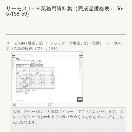
サーモスⅡ－Ｈ業務用資料集（完成品価格表） 56-
57(58-59)
サーモスII-H 引違い窓
シャッター付引違い窓（電動）
（204）
テラス単純段差（ブリッジ枠）
56
57
お探しのページは「カタログビュー」でごらんいただけます。カ
タログビューではweb上でパラパラめくりながらカタログをごら
んになれます。