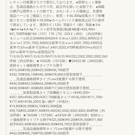
レチャン付複層ガラスで算出しております。●部材セット価格
は、完成品価格からガラス代、組立代を除いた金額です。●掲載
の網戸は標準ネットの格です。きれいネットの価格は、共通有
償品ページをご確認ください。単窓－￥66,300●採風タイプ単機
能リモコン加算額￥50,000●ホームデバイス価格表は以下の条件
で算出しています。透明S-2（120）等級S-1（80）等級★3-A-
3◆4-A-4●4-A-4●アシスト把手加算額2枚建4枚建+¥25,900+
¥51,700呼称幅160［157］178［75］243-2［402］［内法呼称］
モジュール区分204MM204204ＲＯＷ㎜1,6551,8352,489内法寸
法ｗ'㎜1,5701,7502,400内法基準寸法ｗ㎜1,6001,7802,430内法
基準寸法h㎜基本寸法W㎜1,6401,8202,470呼称高ROH㎜内法寸
法h'㎜基本寸法H㎜姿図色記号
T/G/K/D/WHT/G/K/D/WHT/G/K/D/WH222,2502,2002,2002,260
呼称［内法呼称］★16022B［15722B］◆24322-2B［240222B］
部材セット価格標準タイプＰＧ障子
¥315,600¥338,200¥425,500¥456,700把手
¥332,700¥356,100¥446,300¥478,800大壁和室障子＿＿＿＿＿＿
＿＿完成品価格標準タイプLow-E複層ＰＧ障子透明
¥440,900¥463,500¥664,200¥695,400把手
¥458,000¥481,400¥685,000¥717,500大壁和室障子透明＿＿＿＿
＿＿＿＿加算額採風タイプ高機能リモコン+¥340,200+
¥357,300+¥340,300+¥357,700耐風タイプ+¥106,500+¥111,700+
¥177,400+¥186,200引違い網戸（中桟付）
¥19,800¥20,900¥24,700¥25,900桟無
¥30,700¥32,200¥37,400¥39,400242,4502,4002,4002,460呼称［内
法呼称］★16024B［15724B］●24324-2B［240242B］部材セッ
ト価格標準タイプＰＧ障子¥325,500¥349,200¥439,300¥471,800
把手¥343,300¥368,000¥460,900¥494,700大壁和室障子＿＿＿＿
＿＿＿＿完成品価格標準タイプLow-E複層ＰＧ障子透明
¥462,000¥485,700¥700,000¥732,500把手