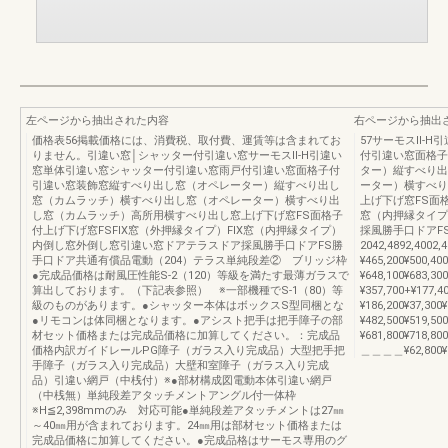
左ページから抽出された内容
右ページから抽出
価格表56掲載価格には、消費税、取付費、運賃等は含まれてお
57サーモスⅡ-
りません。引違い窓│シャッター付引違い窓サーモスⅡ-H引違い
付引違い窓面格子
窓単体引違い窓シャッター付引違い窓雨戸付引違い窓面格子付
ター）縦すべり出
引違い窓装飾窓縦すべり出し窓（オペレーター）縦すべり出し
ーター）横すべり
窓（カムラッチ）横すべり出し窓（オペレーター）横すべり出
上げ下げ窓FS面格
し窓（カムラッチ）高所用横すべり出し窓上げ下げ窓FS面格子
窓（内押縁タイプ
付上げ下げ窓FSFIX窓（外押縁タイプ）FIX窓（内押縁タイプ）
採風勝手口ドアFS
内倒し窓外倒し窓引違い窓ドアテラスドア採風勝手口ドアFS勝
2042,4892,4002
手口ドア共通有償品電動（204）テラス単純段差② ブリッジ枠
¥465,200¥500,4
●完成品価格は耐風圧性能S-2（120）等級を満たす最薄ガラスで
¥648,100¥683,3
算出しております。（下記表参照） ※一部機種でS-1（80）等
¥357,700+¥177,4
級のものがあります。●シャッター本体はボックスS型同梱とな
¥186,200¥37,30
●リモコンは体同梱となります。●アシスト把手は把手障子の部
¥482,500¥519,5
材セット価格または完成品価格に加算してください。：完成品
¥681,800¥718
価格内訳ガイドレールPG障子（ガラス入り完成品）大型把手把
＿＿＿＿¥62,800¥66
手障子（ガラス入り完成品）大壁和室障子（ガラス入り完成
品）引違い網戸（中桟付）※●部材構成図電動本体引違い網戸
（中桟無）単純段差アタッチメントアングル付一体枠
※H≦2,398mmのみ 対応可能●単純段差アタッチメントは27㎜
～40㎜用が含まれております。24㎜用は部材セット価格または
完成品価格に加算してください。●完成品格はサーモス専用のグ