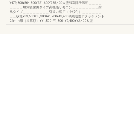
¥479,800¥504,500¥721,600¥755,400大壁和室障子透明＿＿＿＿
＿＿＿＿加算額採風タイプ高機能リモコン＿＿＿＿＿＿＿＿耐
風タイプ＿＿＿＿＿＿＿＿引違い網戸（中桟付）＿＿＿＿＿＿
＿＿桟無¥33,600¥35,300¥41,200¥43,400単純段差アタッチメント
24mm用（加算額）+¥1,500+¥1,500+¥2,400+¥2,400Ｓ型