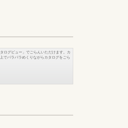
タログビュー」でごらんいただけます。カ
b上でパラパラめくりながらカタログをごら