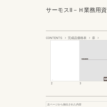
サーモスⅡ－Ｈ業務用資料集
CONTENTS
完成品価格表
扉
2
3
左ページから抽出された内容