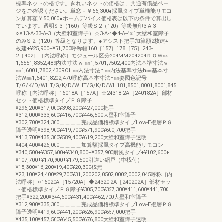
標準ネットの格です。きれいネットの価格は、共通有償品ペー
ジをご確認ください。単窓－￥66,300●採風タイプ単機能リモコ
ン加算額￥50,000●ホームデバイス価格表は以下の条件で算出し
ています。透明S-3（160）等級S-2（120）等級無印3-A-3
○※13-A-33-A-3（大壁和室障子）☆3-A-4◆4-A-4※1大壁和室障子
のみS-2（120）等級となります。●アシスト把手加算額2枚建4
枚建+¥25,900+¥51,700呼称幅160［157］178［75］243-
2［402］［内法呼称］モジュール区分204MM204204ＲＯＷ㎜
1,6551,8352,489内法寸法ｗ'㎜1,5701,7502,400内法基準寸法ｗ
㎜1,6001,7802,430ROH㎜内法寸法h'㎜内法基準寸法h㎜基本寸
法W㎜1,6401,8202,470呼称高基本寸法H㎜姿図色記号
T/G/K/D/WHT/G/K/D/WHT/G/K/D/WH181,8501,8001,8001,845
呼称［内法呼称］16018A［157A］☆24318-2A［240182A］部材
セット価格標準タイプＰＧ障子
¥296,200¥317,000¥398,200¥427,000把手
¥312,000¥333,600¥416,700¥446,500大壁和室障子
¥302,700¥324,300＿＿＿＿完成品価格標準タイプLow-E複層ＰＧ
障子透明¥398,900¥419,700¥571,900¥600,700把手
¥413,700¥435,300¥589,400¥619,200大壁和室障子透明
¥404,400¥426,000＿＿＿＿加算額採風タイプ高機能リモコン+
¥340,500+¥357,600+¥340,800+¥357,900耐風タイプ+¥102,600+
¥107,700+¥170,900+¥179,500引違い網戸（中桟付）
¥15,300¥16,200¥19,400¥20,300桟無
¥23,100¥24,400¥29,700¥31,200202,0502,0002,0002,045呼称［内
法呼称］○16020A［15720A］◆24320-2A［240202A］部材セッ
ト価格標準タイプＰＧ障子¥305,700¥327,300¥411,600¥441,700
把手¥322,200¥344,600¥431,400¥462,700大壁和室障子
¥312,900¥335,300＿＿＿＿完成品価格標準タイプLow-E複層ＰＧ
障子透明¥419,600¥441,200¥626,900¥657,000把手
¥435,100¥457,500¥645,500¥676,800大壁和室障子透明