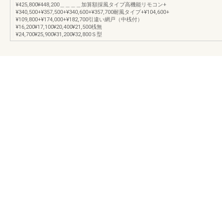
¥425,800¥448,200＿＿＿＿加算額採風タイプ高機能リモコン+
¥340,500+¥357,500+¥340,600+¥357,700耐風タイプ+¥104,600+
¥109,800+¥174,000+¥182,700引違い網戸（中桟付）
¥16,200¥17,100¥20,400¥21,500桟無
¥24,700¥25,900¥31,200¥32,800Ｓ型