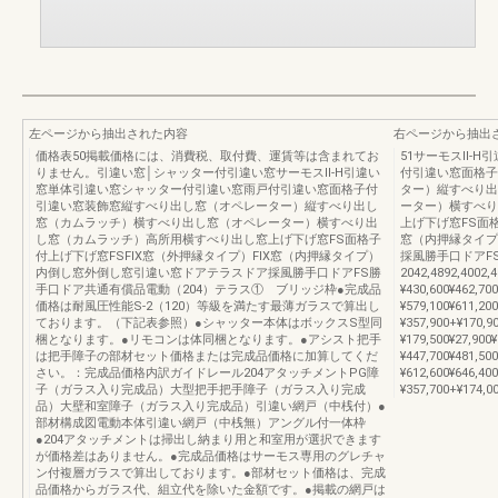
左ページから抽出された内容
右ページから抽出
価格表50掲載価格には、消費税、取付費、運賃等は含まれてお
51サーモスⅡ-
りません。引違い窓│シャッター付引違い窓サーモスⅡ-H引違い
付引違い窓面格子
窓単体引違い窓シャッター付引違い窓雨戸付引違い窓面格子付
ター）縦すべり出
引違い窓装飾窓縦すべり出し窓（オペレーター）縦すべり出し
ーター）横すべり
窓（カムラッチ）横すべり出し窓（オペレーター）横すべり出
上げ下げ窓FS面格
し窓（カムラッチ）高所用横すべり出し窓上げ下げ窓FS面格子
窓（内押縁タイプ
付上げ下げ窓FSFIX窓（外押縁タイプ）FIX窓（内押縁タイプ）
採風勝手口ドアFS
内倒し窓外倒し窓引違い窓ドアテラスドア採風勝手口ドアFS勝
2042,4892,4002
手口ドア共通有償品電動（204）テラス① ブリッジ枠●完成品
¥430,600¥462,7
価格は耐風圧性能S-2（120）等級を満たす最薄ガラスで算出し
¥579,100¥611,2
ております。（下記表参照）●シャッター本体はボックスS型同
¥357,900+¥170,9
梱となります。●リモコンは体同梱となります。●アシスト把手
¥179,500¥27,900
は把手障子の部材セット価格または完成品価格に加算してくだ
¥447,700¥481,5
さい。：完成品価格内訳ガイドレール204アタッチメントPG障
¥612,600¥646,4
子（ガラス入り完成品）大型把手把手障子（ガラス入り完成
¥357,700+¥174,0
品）大壁和室障子（ガラス入り完成品）引違い網戸（中桟付）●
部材構成図電動本体引違い網戸（中桟無）アングル付一体枠
●204アタッチメントは掃出し納まり用と和室用が選択できます
が価格差はありません。●完成品価格はサーモス専用のグレチャ
ン付複層ガラスで算出しております。●部材セット価格は、完成
品価格からガラス代、組立代を除いた金額です。●掲載の網戸は