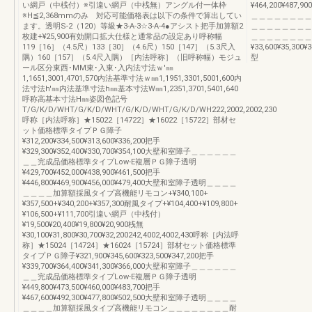
い網戸（中桟付）※引違い網戸（中桟無）アングル付一体枠
¥464,200¥487,900
※H≦2,368mmのみ 対応可能価格表は以下の条件で算出してい
＿＿＿＿＿＿＿＿
ます。透明S-2（120）等級★3-A-3☆3-A-4●アシスト把手加算額2
＿＿＿＿＿＿＿＿
枚建+¥25,900有効開口拡大仕様と通常品の設定あり呼称幅
＿＿＿＿＿＿＿＿
119［16］（4.5尺）133［30］（4.6尺）150［147］（5.3尺入
¥33,600¥35,300¥
隅）160［157］（5.4尺入隅）［内法呼称］（旧呼称幅）モジュ
型
ール区分東西･MM東･入東･入内法寸法ｗ'㎜
1,1651,3001,4701,570内法基準寸法ｗ㎜1,1951,3301,5001,600内
法寸法h'㎜内法基準寸法h㎜基本寸法W㎜1,2351,3701,5401,640
呼称高基本寸法H㎜姿図色記号
T/G/K/D/WHT/G/K/D/WHT/G/K/D/WHT/G/K/D/WH222,2002,2002,230
呼称［内法呼称］★15022［14722］★16022［15722］部材セ
ット価格標準タイプＰＧ障子
¥312,200¥334,500¥313,600¥336,200把手
¥329,300¥352,400¥330,700¥354,100大壁和室障子＿＿＿＿＿＿
＿＿完成品価格標準タイプLow-E複層ＰＧ障子透明
¥429,700¥452,000¥438,900¥461,500把手
¥446,800¥469,900¥456,000¥479,400大壁和室障子透明＿＿＿＿
＿＿＿＿加算額採風タイプ高機能リモコン+¥340,100+
¥357,500+¥340,200+¥357,300耐風タイプ+¥104,400+¥109,800+
¥106,500+¥111,700引違い網戸（中桟付）
¥19,500¥20,400¥19,800¥20,900桟無
¥30,100¥31,800¥30,700¥32,200242,4002,4002,430呼称［内法呼
称］★15024［14724］★16024［15724］部材セット価格標準
タイプＰＧ障子¥321,900¥345,600¥323,500¥347,200把手
¥339,700¥364,400¥341,300¥366,000大壁和室障子＿＿＿＿＿＿
＿＿完成品価格標準タイプLow-E複層ＰＧ障子透明
¥449,800¥473,500¥460,000¥483,700把手
¥467,600¥492,300¥477,800¥502,500大壁和室障子透明＿＿＿＿
＿＿＿＿加算額採風タイプ高機能リモコン＿＿＿＿＿＿＿＿耐