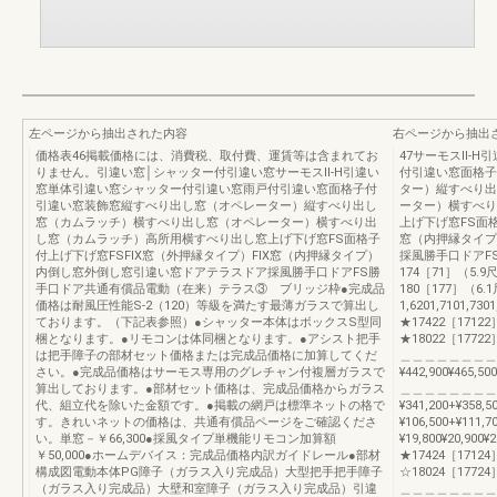
左ページから抽出された内容
右ページから抽出
価格表46掲載価格には、消費税、取付費、運賃等は含まれてお
47サーモスⅡ-
りません。引違い窓│シャッター付引違い窓サーモスⅡ-H引違い
付引違い窓面格子
窓単体引違い窓シャッター付引違い窓雨戸付引違い窓面格子付
ター）縦すべり出
引違い窓装飾窓縦すべり出し窓（オペレーター）縦すべり出し
ーター）横すべり
窓（カムラッチ）横すべり出し窓（オペレーター）横すべり出
上げ下げ窓FS面格
し窓（カムラッチ）高所用横すべり出し窓上げ下げ窓FS面格子
窓（内押縁タイプ
付上げ下げ窓FSFIX窓（外押縁タイプ）FIX窓（内押縁タイプ）
採風勝手口ドアFS
内倒し窓外倒し窓引違い窓ドアテラスドア採風勝手口ドアFS勝
174［71］（5.9
手口ドア共通有償品電動（在来）テラス③ ブリッジ枠●完成品
180［177］（6
価格は耐風圧性能S-2（120）等級を満たす最薄ガラスで算出し
1,6201,7101,73
ております。（下記表参照）●シャッター本体はボックスS型同
★17422［17122
梱となります。●リモコンは体同梱となります。●アシスト把手
★18022［17722］¥3
は把手障子の部材セット価格または完成品価格に加算してくだ
＿＿＿＿＿＿＿＿
さい。●完成品価格はサーモス専用のグレチャン付複層ガラスで
¥442,900¥465,500
算出しております。●部材セット価格は、完成品価格からガラス
＿＿＿＿＿＿＿＿＿＿
代、組立代を除いた金額です。●掲載の網戸は標準ネットの格で
¥341,200+¥358,5
す。きれいネットの価格は、共通有償品ページをご確認くださ
¥106,500+¥1
い。単窓－￥66,300●採風タイプ単機能リモコン加算額
¥19,800¥20,900¥
￥50,000●ホームデバイス：完成品価格内訳ガイドレール●部材
★17424［17124
構成図電動本体PG障子（ガラス入り完成品）大型把手把手障子
☆18024［17724］¥3
（ガラス入り完成品）大壁和室障子（ガラス入り完成品）引違
＿＿＿＿＿＿＿＿