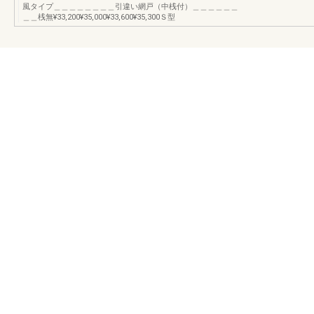
風タイプ＿＿＿＿＿＿＿＿引違い網戸（中桟付）＿＿＿＿＿＿
＿＿桟無¥33,200¥35,000¥33,600¥35,300Ｓ型