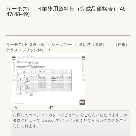
サーモスⅡ－Ｈ業務用資料集（完成品価格表） 46-
47(48-49)
サーモスII-H 引違い窓
シャッター付引違い窓（電動）
（在来）
テラス（ブリッジ枠）
46
47
お探しのページは「カタログビュー」でごらんいただけます。カ
タログビューではweb上でパラパラめくりながらカタログをごら
んになれます。