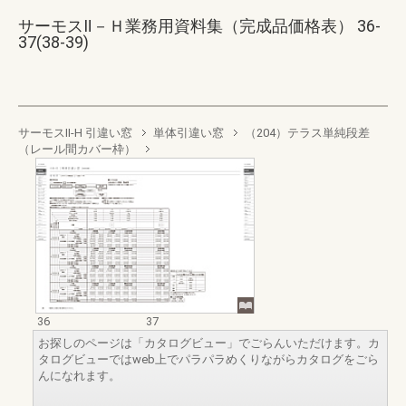
サーモスⅡ－Ｈ業務用資料集（完成品価格表） 36-
37(38-39)
サーモスII-H 引違い窓
単体引違い窓
（204）テラス単純段差
（レール間カバー枠）
36
37
お探しのページは「カタログビュー」でごらんいただけます。カ
タログビューではweb上でパラパラめくりながらカタログをごら
んになれます。