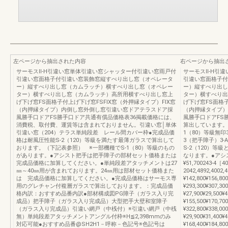
左ページから抽出された内容
右ページから抽出
サーモスⅡ-H引違い窓単体引違い窓シャッター付引違い窓雨戸付
サーモスⅡ-H引
引違い窓面格子付引違い窓装飾窓縦すべり出し窓（オペレータ
引違い窓面格子付
ー）縦すべり出し窓（カムラッチ）横すべり出し窓（オペレー
ー）縦すべり出し
ター）横すべり出し窓（カムラッチ）高所用横すべり出し窓上
ター）横すべり出
げ下げ窓FS面格子付上げ下げ窓FSFIX窓（外押縁タイプ）FIX窓
げ下げ窓FS面格子
（内押縁タイプ）内倒し窓外倒し窓引違い窓ドアテラスドア採
（内押縁タイプ）
風勝手口ドアFS勝手口ドア共通有償品価格表36掲載価格には、
風勝手口ドアFS
消費税、取付費、運賃等は含まれておりません。引違い窓│単体
算出しています。透明
引違い窓（204）テラス単純段差 レール間カバー枠●完成品価
1（80）等級無印3-A
格は耐風圧性能S-2（120）等級を満たす最薄ガラスで算出して
3（把手障子）3-A-3
おります。（下記表参照） ※一部機種でS-1（80）等級のもの
S-2（120）等
があります。●アシスト把手は把手障子の部材セット価格または
なります。●アシス
完成品価格に加算してください。●単純段差アタッチメントは27
¥51,700243-4［4
㎜～40㎜用が含まれております。24㎜用は部材セット価格また
2042,4892,4002
は 完成品価格に加算してください。●完成品価格はサーモス専
¥142,800¥156,8
用のグレチャン付複層ガラスで算出しております。：完成品価
¥293,300¥307,3
格内訳：おすすめ品番内訳●部材構成図PG障子（ガラス入り完
¥27,900¥29,500¥
成品）把手障子（ガラス入り完成品）大型把手大壁和室障子
¥155,500¥170,7
（ガラス入り完成品）引違い網戸（中桟付）※引違い網戸（中桟
¥322,800¥338,0
無）単純段差アタッチメントアングル付枠※H≦2,398mmのみ
¥29,900¥31,400
対応可能●おすすめ品番@SH2H1－呼称－色記号※色記号は
¥168,400¥184,8