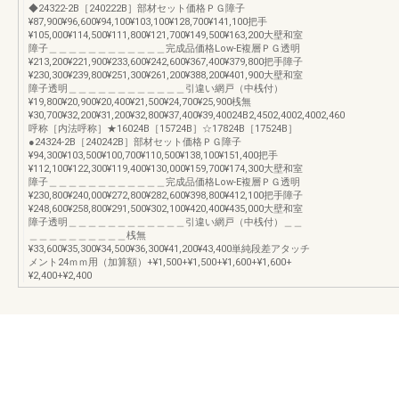
◆24322-2B［240222B］部材セット価格ＰＧ障子
¥87,900¥96,600¥94,100¥103,100¥128,700¥141,100把手
¥105,000¥114,500¥111,800¥121,700¥149,500¥163,200大壁和室
障子＿＿＿＿＿＿＿＿＿＿＿＿完成品価格Low-E複層ＰＧ透明
¥213,200¥221,900¥233,600¥242,600¥367,400¥379,800把手障子
¥230,300¥239,800¥251,300¥261,200¥388,200¥401,900大壁和室
障子透明＿＿＿＿＿＿＿＿＿＿＿＿引違い網戸（中桟付）
¥19,800¥20,900¥20,400¥21,500¥24,700¥25,900桟無
¥30,700¥32,200¥31,200¥32,800¥37,400¥39,40024B2,4502,4002,4002,460
呼称［内法呼称］★16024B［15724B］☆17824B［17524B］
●24324-2B［240242B］部材セット価格ＰＧ障子
¥94,300¥103,500¥100,700¥110,500¥138,100¥151,400把手
¥112,100¥122,300¥119,400¥130,000¥159,700¥174,300大壁和室
障子＿＿＿＿＿＿＿＿＿＿＿＿完成品価格Low-E複層ＰＧ透明
¥230,800¥240,000¥272,800¥282,600¥398,800¥412,100把手障子
¥248,600¥258,800¥291,500¥302,100¥420,400¥435,000大壁和室
障子透明＿＿＿＿＿＿＿＿＿＿＿＿引違い網戸（中桟付）＿＿
＿＿＿＿＿＿＿＿＿＿桟無
¥33,600¥35,300¥34,500¥36,300¥41,200¥43,400単純段差アタッチ
メント24ｍｍ用（加算額）+¥1,500+¥1,500+¥1,600+¥1,600+
¥2,400+¥2,400