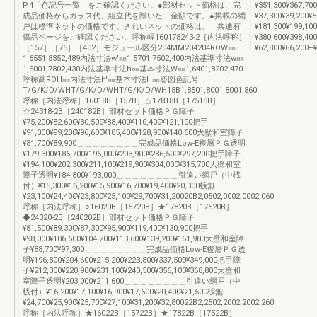
P.4「色記号一覧」をご確認ください。●部材セット価格は、完
¥351,300¥367,7
成品価格からガラス代、組立代を除いた 金額です。●掲載の網
¥37,300¥39,200
戸は標準ネットの価格です。きれいネットの価格は、 共通有
¥181,300¥199,1
償品ページをご確認ください。呼称幅160178243-2［内法呼称］
¥380,600¥398,
［157］［75］［402］モジュール区分204MM204204ROW㎜
¥62,800¥66,200+¥
1,6551,8352,489内法寸法w'㎜1,5701,7502,400内法基準寸法w㎜
1,6001,7802,430内法基準寸法h㎜基本寸法W㎜1,6401,8202,470
呼称高ROH㎜内法寸法h'㎜基本寸法H㎜姿図色記号
T/G/K/D/WHT/G/K/D/WHT/G/K/D/WH18B1,8501,8001,8001,860
呼称［内法呼称］16018B［157B］△17818B［17518B］
☆24318-2B［240182B］部材セット価格ＰＧ障子
¥75,200¥82,600¥80,500¥88,400¥110,400¥121,100把手
¥91,000¥99,200¥96,600¥105,400¥128,900¥140,600大壁和室障子
¥81,700¥89,900＿＿＿＿＿＿＿＿完成品価格Low-E複層ＰＧ透明
¥179,300¥186,700¥196,000¥203,900¥286,500¥297,200把手障子
¥194,100¥202,300¥211,100¥219,900¥304,000¥315,700大壁和室
障子透明¥184,800¥193,000＿＿＿＿＿＿＿＿引違い網戸（中桟
付）¥15,300¥16,200¥15,900¥16,700¥19,400¥20,300桟無
¥23,100¥24,400¥23,800¥25,100¥29,700¥31,20020B2,0502,0002,0002,060
呼称［内法呼称］○16020B［15720B］★17820B［17520B］
◆24320-2B［240202B］部材セット価格ＰＧ障子
¥81,500¥89,300¥87,300¥95,900¥119,400¥130,900把手
¥98,000¥106,600¥104,200¥113,600¥139,200¥151,900大壁和室障
子¥88,700¥97,300＿＿＿＿＿＿＿＿完成品価格Low-E複層ＰＧ透
明¥196,800¥204,600¥215,200¥223,800¥337,500¥349,000把手障
子¥212,300¥220,900¥231,100¥240,500¥356,100¥368,800大壁和
室障子透明¥203,000¥211,600＿＿＿＿＿＿＿＿引違い網戸（中
桟付）¥16,200¥17,100¥16,900¥17,600¥20,400¥21,500桟無
¥24,700¥25,900¥25,700¥27,100¥31,200¥32,80022B2,2502,2002,2002,260
呼称［内法呼称］★16022B［15722B］★17822B［17522B］