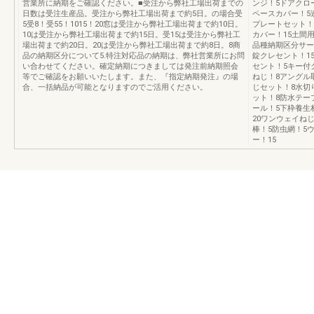
営業所に納期をご確認ください。■受注から弊社工場出荷までの
ンジ！5ドアクロ
日数は受注生産品。受注から弊社工場出荷まで約5日。の場合受
ペースカバー！5
5受8！受55！1015！20窓は受注から弊社工場出荷まで約10日。
プレートセット！
10は受注から弊社工場出荷まで約15日。受15は受注から弊社工
カバー！15土間
場出荷まで約20日。20は受注から弊社工場出荷まで約8日。8商
品種納期区分サー
品の納期区分について5.特注対応品の納期は、弊社営業所にお問
錠クレセント！1
い合わせてください。確定納期につきましては発注前納期照会
セント！5キー付
等でご確認をお願いいたします。また、『指定納期発注』の場
ねじ！8アングル
合、一括納品が可能となりますのでご活用ください。
じセット！8水切
ット！8防水テー
ール！5下枠養生
20ワンウェイね
棒！5防虫網！5
ー！15