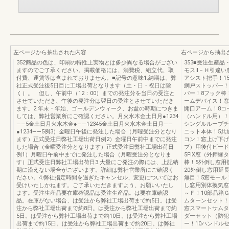
左ページから抽出された内容
右ページから抽出
352商品の色は、印刷の特性上実物とは多少異なる場合がござい
353■受注生産
ますのでご了承ください。掲載価格には、消費税、組立代、取
モスⅡ－Ｈ引違い
付費、運賃等は含まれておりません。■記号の意味1.納期は、弊
アシスト把手！1
社正式受注後5日目に工場出荷となります（土・日・祝日は除
網戸ストッパー！
く）。 但し、午前中（12：00）までの発注分を当日の受注と
パー！8フック棒
させていただき、午後の発注分は翌日の受注とさせていただき
ームデバイス！窓
ます。2.年末・年始、ゴールデンウィーク、お盆の時期につきま
開口アーム！8コ
しては、弊社営業所にご確認ください。月火水木金土日月●1234
（ハンドル用）！
——5金土日月火水木金●——12345金土日月火水木金土日月——
シングルループチ
●1234——5例3）金曜日午後に発注した場合（月曜受注分となり
ニット本体！5共
ます）正式受注日弊社工場出荷日例2）金曜日午前中までに発注
コン！窓上げ下げ
した場合（金曜受注分となります）正式受注日弊社工場出荷日
プ）用後付ビード
例1）月曜日午前中までに発注した場合（月曜受注分となりま
5FIX窓（外押
す）正式受注日弊社工場出荷日3.大量にご発注の際には、上記納
棒！5外倒し窓用
期に沿えない場合がございます。詳細は弊社営業所にご確認く
20外倒し窓用延
ださい。4.弊社指定時間を過ぎたキャンセル、変更についてはお
無目！5窓モール
受けいたしかねます。ご了承いただきますよう、お願いいたし
し窓用別体換気窓
ます。受注生産品要在庫確認品は受注生産品。は要在庫確認
～Ｆ！10部品箱
品。在庫がない場合、は受注から弊社工場出荷まで約5日。は受
ムターンセット！
注から弊社工場出荷まで約8日。は受注から弊社工場出荷まで約
窓スマートサムタ
5日。は受注から弊社工場出荷まで約10日。は受注から弊社工場
ダーセット（防犯
出荷まで約15日。は受注から弊社工場出荷まで約20日。は弊社
ー！10ハンドル