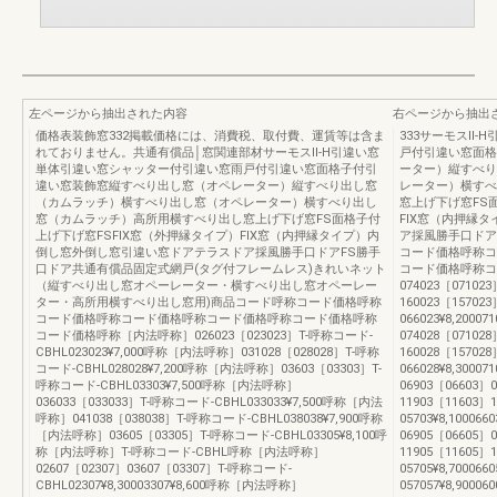
左ページから抽出された内容
右ページから抽出
価格表装飾窓332掲載価格には、消費税、取付費、運賃等は含ま
333サーモスⅡ
れておりません。共通有償品│窓関連部材サーモスⅡ-H引違い窓
戸付引違い窓面格
単体引違い窓シャッター付引違い窓雨戸付引違い窓面格子付引
ーター）縦すべり
違い窓装飾窓縦すべり出し窓（オペレーター）縦すべり出し窓
レーター）横すべ
（カムラッチ）横すべり出し窓（オペレーター）横すべり出し
窓上げ下げ窓FS
窓（カムラッチ）高所用横すべり出し窓上げ下げ窓FS面格子付
FIX窓（内押縁
上げ下げ窓FSFIX窓（外押縁タイプ）FIX窓（内押縁タイプ）内
ア採風勝手口ドア
倒し窓外倒し窓引違い窓ドアテラスドア採風勝手口ドアFS勝手
コード価格呼称コ
口ドア共通有償品固定式網戸(タグ付フレームレス)きれいネット
コード価格呼称コー
（縦すべり出し窓オペーレーター・横すべり出し窓オペーレー
074023［071023
ター・高所用横すべり出し窓用)商品コード呼称コード価格呼称
160023［157023
コード価格呼称コード価格呼称コード価格呼称コード価格呼称
066023¥8,200071
コード価格呼称［内法呼称］026023［023023］T-呼称コード-
074028［071028
CBHL023023¥7,000呼称［内法呼称］031028［028028］T-呼称
160028［157028
コード-CBHL028028¥7,200呼称［内法呼称］03603［03303］T-
066028¥8,300071
呼称コード-CBHL03303¥7,500呼称［内法呼称］
06903［06603］
036033［033033］T-呼称コード-CBHL033033¥7,500呼称［内法
11903［11603］
呼称］041038［038038］T-呼称コード-CBHL038038¥7,900呼称
05703¥8,1000660
［内法呼称］03605［03305］T-呼称コード-CBHL03305¥8,100呼
06905［06605］
称［内法呼称］T-呼称コード-CBHL呼称［内法呼称］
11905［11605］
02607［02307］03607［03307］T-呼称コード-
05705¥8,7000660
CBHL02307¥8,30003307¥8,600呼称［内法呼称］
057057¥8,9000