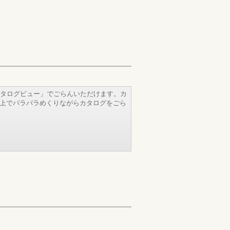
タログビュー」でごらんいただけます。カ
b上でパラパラめくりながらカタログをごら