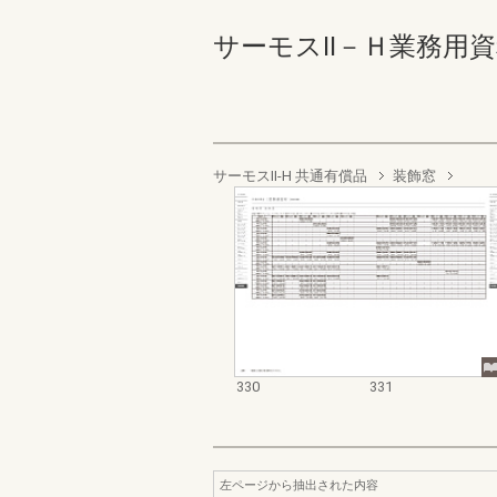
サーモスⅡ－Ｈ業務用資料集（
サーモスII-H 共通有償品
装飾窓
330
331
左ページから抽出された内容