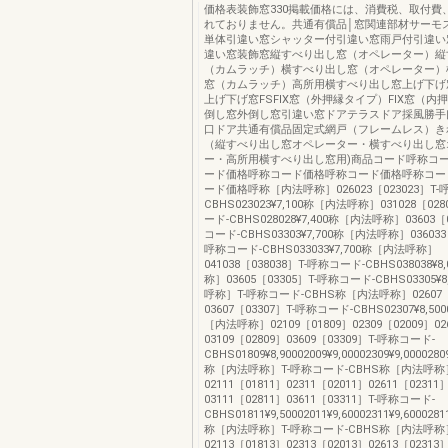
価格表装飾窓330掲載価格には、消費税、取付費
れておりません。共通有償品│窓関連部材サーモス
単体引違い窓シャッター付引違い窓雨戸付引違い
違い窓装飾窓縦すべり出し窓（オペレーター）縦
（カムラッチ）横すべり出し窓（オペレーター）
窓（カムラッチ）高所用横すべり出し窓上げ下げ
上げ下げ窓FSFIX窓（外押縁タイプ）FIX窓（内
倒し窓外倒し窓引違い窓ドアテラスドア採風勝手
口ドア共通有償品固定式網戸（フレームレス）き
（縦すべり出し窓オペレーター・横すべり出し窓
ー・高所用横すべり出し窓用)商品コード呼称コ
ード価格呼称コード価格呼称コード価格呼称コー
ード価格呼称［内法呼称］026023［023023］T-
CBHS023023¥7,100称［内法呼称］031028［02
ード-CBHS028028¥7,400称［内法呼称］03603［
コード-CBHS03303¥7,700称［内法呼称］036033［
呼称コード-CBHS033033¥7,700称［内法呼称］
041038［038038］T-呼称コード-CBHS038038¥
称］03605［03305］T-呼称コード-CBHS03305¥
呼称］T-呼称コード-CBHS称［内法呼称］02607［
03607［03307］T-呼称コード-CBHS02307¥8,5000
［内法呼称］02109［01809］02309［02009］02
03109［02809］03609［03309］T-呼称コード-
CBHS01809¥8,90002009¥9,00002309¥9,00002809
称［内法呼称］T-呼称コード-CBHS称［内法呼称
02111［01811］02311［02011］02611［02311
03111［02811］03611［03311］T-呼称コード-
CBHS01811¥9,50002011¥9,60002311¥9,60002811
称［内法呼称］T-呼称コード-CBHS称［内法呼称
02113［01813］02313［02013］02613［02313