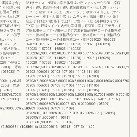
、運賃等は含ま
331サーモスⅡ-H引違い窓単体引違い窓シャッター付引違い窓雨
Ⅱ-H引違い窓
戸付引違い窓面格子付引違い窓装飾窓縦すべり出し窓（オペレ
窓面格子付引
ーター）縦すべり出し窓（カムラッチ）横すべり出し窓（オペ
すべり出し窓
レーター）横すべり出し窓（カムラッチ）高所用横すべり出し
横すべり出し
窓上げ下げ窓FS面格子付上げ下げ窓FSFIX窓（外押縁タイプ）
窓FS面格子付
FIX窓（内押縁タイプ）内倒し窓外倒し窓引違い窓ドアテラスド
押縁タイプ）内
ア採風勝手口ドアFS勝手口ドア共通有償品呼称コード価格呼称
口ドアFS勝手
コード価格呼称コード価格呼称コード価格呼称コード価格呼称
れいネット
コード価格呼称コード価格呼称コード価格069023［066023］
オペレータ
074023［071023］114023［111023］119023［116023］
ード価格呼称コ
160023［157023］165023［162023］
ド価格呼称コ
066023¥8,300071023¥8,300111023¥9,600116023¥9,600157023¥11,0001
呼称コード-
074028［071028］114028［111028］119028［116028］
8028］T-呼称コ
160028［157028］165028［162028］
03303］T-呼称
066028¥8,500071028¥8,500111028¥9,800116028¥9,800157028¥11,2001
033033］T-
06903［06603］07403［07103］11403［11103］
11903［11603］16003［15703］16503［16203］
8,000称［内法呼
05703¥8,20006603¥8,60007103¥8,60011103¥9,80011603¥9,80015703¥1
8,200称［内法
06905［06605］07405［07105］11405［11105］
02307］
11905［11605］16005［15705］16505［16205］
3307¥8,700称
05705¥8,90006605¥9,20007105¥9,20011105¥10,70011605¥10,70015705
609［02309］
057057¥9,00006007［05707］06907［06607］07407［07107］
05707¥9,60006607¥10,00007107¥10,00006009［05709］
¥9,10003309¥9,500
06909［06609］07409［07109］
］
05709¥10,10006609¥10,70007109¥10,700096093［093093］
］
093093¥11,60006011［05711］
05711¥10,900119116［116116］
¥9,80003311¥10,000
116116¥13,30006013［05713］05713¥11,600
］
］