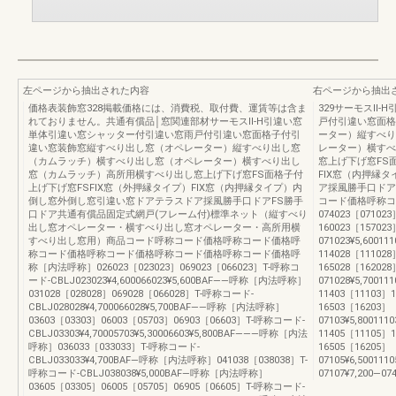
左ページから抽出された内容
右ページから抽出
価格表装飾窓328掲載価格には、消費税、取付費、運賃等は含ま
329サーモスⅡ
れておりません。共通有償品│窓関連部材サーモスⅡ-H引違い窓
戸付引違い窓面格
単体引違い窓シャッター付引違い窓雨戸付引違い窓面格子付引
ーター）縦すべり
違い窓装飾窓縦すべり出し窓（オペレーター）縦すべり出し窓
レーター）横すべ
（カムラッチ）横すべり出し窓（オペレーター）横すべり出し
窓上げ下げ窓FS
窓（カムラッチ）高所用横すべり出し窓上げ下げ窓FS面格子付
FIX窓（内押縁
上げ下げ窓FSFIX窓（外押縁タイプ）FIX窓（内押縁タイプ）内
ア採風勝手口ドア
倒し窓外倒し窓引違い窓ドアテラスドア採風勝手口ドアFS勝手
コード価格呼称コ
口ドア共通有償品固定式網戸(フレーム付)標準ネット（縦すべり
074023［071023
出し窓オペレーター・横すべり出し窓オペレーター・高所用横
160023［157023
すべり出し窓用）商品コード呼称コード価格呼称コード価格呼
071023¥5,60011
称コード価格呼称コード価格呼称コード価格呼称コード価格呼
114028［111028
称［内法呼称］026023［023023］069023［066023］T-呼称コ
165028［162028
ード-CBLJ023023¥4,600066023¥5,600BAF――呼称［内法呼称］
071028¥5,70011
031028［028028］069028［066028］T-呼称コード-
11403［11103］
CBLJ028028¥4,700066028¥5,700BAF――呼称［内法呼称］
16503［16203］
03603［03303］06003［05703］06903［06603］T-呼称コード-
07103¥5,800111
CBLJ03303¥4,70005703¥5,30006603¥5,800BAF―――呼称［内法
11405［11105］
呼称］036033［033033］T-呼称コード-
16505［16205］
CBLJ033033¥4,700BAF―呼称［内法呼称］041038［038038］T-
07105¥6,500111
呼称コード-CBLJ038038¥5,000BAF―呼称［内法呼称］
07107¥7,200―07
03605［03305］06005［05705］06905［06605］T-呼称コード-