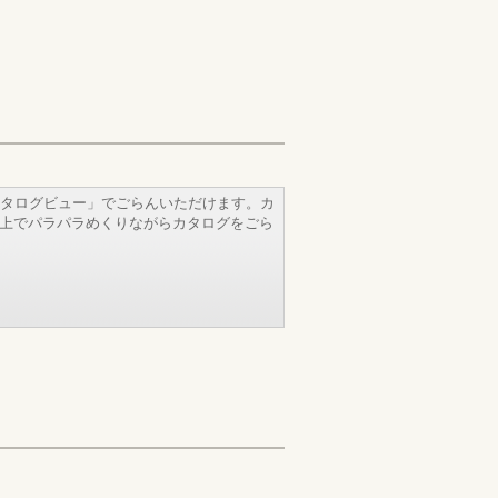
タログビュー」でごらんいただけます。カ
b上でパラパラめくりながらカタログをごら