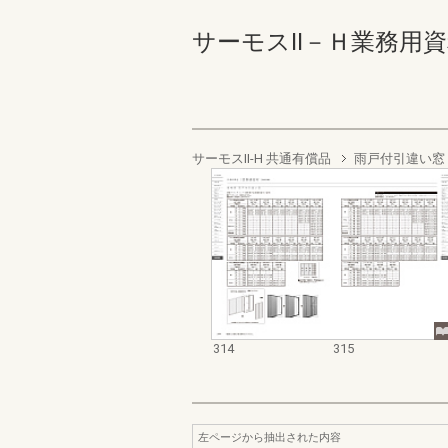
サーモスⅡ－Ｈ業務用資料集（
サーモスII-H 共通有償品
雨戸付引違い窓
314
315
左ページから抽出された内容