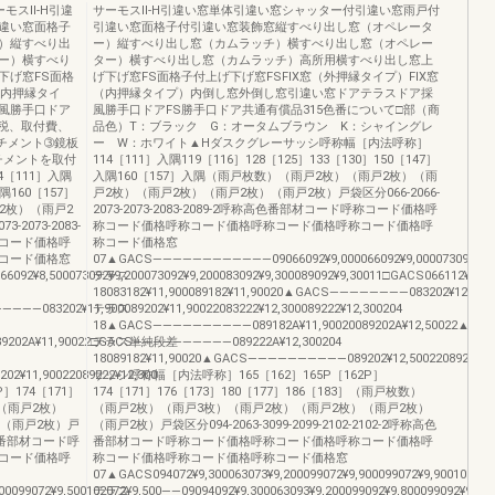
モスⅡ-H引違
サーモスⅡ-H引違い窓単体引違い窓シャッター付引違い窓雨戸付
違い窓面格子
引違い窓面格子付引違い窓装飾窓縦すべり出し窓（オペレータ
）縦すべり出
ー）縦すべり出し窓（カムラッチ）横すべり出し窓（オペレー
ー）横すべり
ター）横すべり出し窓（カムラッチ）高所用横すべり出し窓上
下げ窓FS面格
げ下げ窓FS面格子付上げ下げ窓FSFIX窓（外押縁タイプ）FIX窓
（内押縁タイ
（内押縁タイプ）内倒し窓外倒し窓引違い窓ドアテラスドア採
風勝手口ドア
風勝手口ドアFS勝手口ドア共通有償品315色番について□部（商
費税、取付費、
品色）T：ブラック G：オータムブラウン K：シャイングレ
チメント➂鏡板
ー W：ホワイト▲Hダスクグレーサッシ呼称幅［内法呼称］
チメントを取付
114［111］入隅119［116］128［125］133［130］150［147］
［111］入隅
入隅160［157］入隅（雨戸枚数）（雨戸2枚）（雨戸2枚）（雨
入隅160［157］
戸2枚）（雨戸2枚）（雨戸2枚）（雨戸2枚）戸袋区分066-2066-
2枚）（雨戸2
2073-2073-2083-2089-2呼称高色番部材コード呼称コード価格呼
2073-2083-
称コード価格呼称コード価格呼称コード価格呼称コード価格呼
称コード価格呼
称コード価格窓
コード価格窓
07▲GACS――――――――――――09066092¥9,000066092¥9,000073092¥9,700073
8,500073092¥9,200073092¥9,200083092¥9,300089092¥9,30011□GACS066112¥9,000066
テラス
18083182¥11,900089182¥11,90020▲GACS――――――――083202¥12,500089
―――083202¥11,900089202¥11,90022083222¥12,300089222¥12,300204
テラス
18▲GACS――――――――――089182A¥11,90020089202A¥12,50022▲GA
9202A¥11,90022□GACS――――――――――089222A¥12,300204
テラス単純段差
18089182¥11,90020▲GACS――――――――――089202¥12,50022089222¥12
2¥11,90022089222¥12,300
サッシ呼称幅［内法呼称］165［162］165P［162P］
］174［171］
174［171］176［173］180［177］186［183］（雨戸枚数）
）（雨戸2枚）
（雨戸2枚）（雨戸3枚）（雨戸2枚）（雨戸2枚）（雨戸2枚）
）（雨戸2枚）戸
（雨戸2枚）戸袋区分094-2063-3099-2099-2102-2102-2呼称高色
呼称高色番部材コード呼
番部材コード呼称コード価格呼称コード価格呼称コード価格呼
コード価格呼
称コード価格呼称コード価格呼称コード価格窓
07▲GACS094072¥9,300063073¥9,200099072¥9,900099072¥9,900102072
00099072¥9,500102072¥9,500――09094092¥9,300063093¥9,200099092¥9,800099092¥9,8
テラス