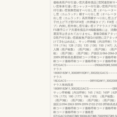
価格表雨戸付引違い窓共通有償品│窓関連部材サー
い窓単体引違い窓シャッター付引違い窓雨戸付引
付引違い窓装飾窓縦すべり出し窓（オペレーター
し窓（カムラッチ）横すべり出し窓（オペレータ
出し窓（カムラッチ）高所用横すべり出し窓上げ
子付上げ下げ窓FSFIX窓（外押縁タイプ）FIX窓
プ）内倒し窓外倒し窓引違い窓ドアテラスドア採
FS勝手口ドア共通有償品314掲載価格には、消
運賃等は含まれておりません。妻板➁鏡板アタッ
➀雨戸付引違い窓鏡板無戸袋➀の状態に➁アタッ
けて➂をはめ込む。サッシ呼称幅［内法呼称］114
119［116］128［125］133［130］150［147］
入隅（雨戸枚数）（雨戸2枚）（雨戸2枚）（雨戸
枚）（雨戸2枚）（雨戸2枚）戸袋区分066-2066-2073-
2089-2呼称高色番部材コード呼称コード価格呼
称コード価格呼称コード価格呼称コード価格呼称
07□GACS――――――――――――09066092¥8,500066092¥
テラス
18083182¥11,300089182¥11,30020□GACS―――――
テラス
18□GACS――――――――――089182A¥11,3002008
テラス単純段差
18089182¥11,30020□GACS――――――――――08920
サッシ呼称幅［内法呼称］165［162］165P［62P
176［173］180［177］186［183］（雨戸枚数
（雨戸3枚）（雨戸2枚）（雨戸2枚）（雨戸2枚
袋区分094-2063-3099-2099-2102-2102-2
称コード価格呼称コード価格呼称コード価格呼称
称コード価格呼称コード価格窓
07□GACS094072¥8,900063073¥8,700099072¥9,5