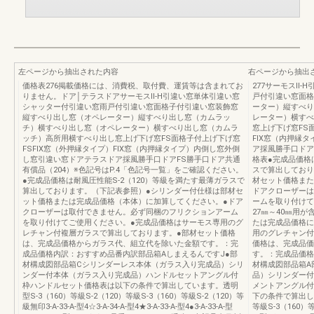
左ページから抽出された内容
右ページから抽出
価格表276掲載価格には、消費税、取付費、運賃等は含まれてお
277サーモスⅡ
りません。ドア│テラスドアサーモスⅡ-H引違い窓単体引違い窓
戸付引違い窓面格
シャッター付引違い窓雨戸付引違い窓面格子付引違い窓装飾窓
ーター）縦すべり
縦すべり出し窓（オペレーター）縦すべり出し窓（カムラッ
レーター）横すべ
チ）横すべり出し窓（オペレーター）横すべり出し窓（カムラ
窓上げ下げ窓FS
ッチ）高所用横すべり出し窓上げ下げ窓FS面格子付上げ下げ窓
FIX窓（内押縁
FSFIX窓（外押縁タイプ）FIX窓（内押縁タイプ）内倒し窓外倒
ア採風勝手口ドア
し窓引違い窓ドアテラスドア採風勝手口ドアFS勝手口ドア共通
格表●完成品価格
有償品（204）※色記号はP.4「色記号一覧」をご確認ください。
スで算出しており
●完成品価格は耐風圧性能S-2（120）等級を満たす最薄ガラスで
材セット価格また
算出しております。（下記表参照）●シリンダー付仕様は部材セ
ドアクローザーは
ット価格または完成品価格（本体）に加算してください。●ドア
ームを取り付けて
クローザーは取付できません。必ず同梱のフリクションアーム
27㎜～40㎜用
を取り付けてご使用ください。●完成品価格はサーモス専用のグ
たは完成品価格に
レチャン付複層ガラスで算出しております。●部材セット価格
用のグレチャン付
は、完成品価格からガラス代、組立代を除いた金額です。：完
価格は、完成品価
成品価格内訳：おすすめ品番内訳部品箱AしまえるんですJ●部
す。：完成品価格
材構成図部品箱Cシリンダーレス本体（ガラス入り完成品）シリ
材構成図部品箱A
ンダー付本体（ガラス入り完成品）ハンドルセットアングル付
品）シリンダー付
枠ハンドルセット価格表は以下の条件で算出しています。透明
メントアングル付
型S-3（160）等級S-2（120）等級S-3（160）等級S-2（120）等
下の条件で算出して
級無印3-A-33-A-型4☆3-A-34-A-型4★3-A-33-A-型4●3-A-33-A-型
等級S-3（160）等級