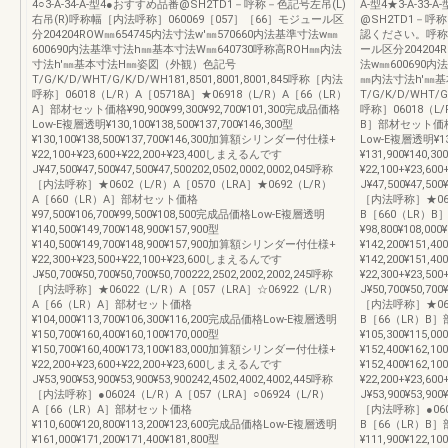
4○3-A-34-A-型4●おすすめ品番@SH2TD1－呼称－色記号左吊(L)
A-型4★3-A-33-A
右吊(R)呼称幅［内法呼称］060069［057］［66］モジュール区
@SH2TD1－呼
分204204ROW㎜654745内法寸法w'㎜570660内法基準寸法w㎜
認ください。呼称幅
600690内法基準寸法h㎜基本寸法W㎜640730呼称高ROH㎜内法
ール区分204204
寸法h'㎜基本寸法H㎜姿図（外観）色記号
法w㎜600690内
T/G/K/D/WHT/G/K/D/WH181,8501,8001,8001,845呼称［内法
㎜内法寸法h'㎜
呼称］06018（L/R）A［05718A］★06918（L/R）A［66（LR）
T/G/K/D/WHT/G
A］部材セット価格¥90,900¥99,300¥92,700¥101,300完成品価格
呼称］06018（L/
Low-E複層透明¥130,100¥138,500¥137,700¥146,300型
B］部材セット価格¥92
¥130,100¥138,500¥137,700¥146,300加算額シリンダー付仕様+
Low-E複層透明¥131,
¥22,100+¥23,600+¥22,200+¥23,400しまえるんです
¥131,900¥140
J¥47,500¥47,500¥47,500¥47,500202,0502,0002,0002,045呼称
¥22,100+¥23,6
［内法呼称］★0602（L/R）A［0570（LRA］★0692（L/R）
J¥47,500¥47,500
A［660（LR）A］部材セット価格
［内法呼称］★060
¥97,500¥106,700¥99,500¥108,500完成品価格Low-E複層透明
B［660（LR）
¥140,500¥149,700¥148,900¥157,900型
¥98,800¥108,0
¥140,500¥149,700¥148,900¥157,900加算額シリンダー付仕様+
¥142,200¥151,40
¥22,300+¥23,500+¥22,100+¥23,600しまえるんです
¥142,200¥151
J¥50,700¥50,700¥50,700¥50,700222,2502,2002,2002,245呼称
¥22,300+¥23,5
［内法呼称］★06022（L/R）A［057（LRA］☆06922（L/R）
J¥50,700¥50,700
A［66（LR）A］部材セット価格
［内法呼称］★060
¥104,000¥113,700¥106,300¥116,200完成品価格Low-E複層透明
B［66（LR）B
¥150,700¥160,400¥160,100¥170,000型
¥105,300¥115,
¥150,700¥160,400¥173,100¥183,000加算額シリンダー付仕様+
¥152,400¥162,10
¥22,200+¥23,600+¥22,200+¥23,600しまえるんです
¥152,400¥162
J¥53,900¥53,900¥53,900¥53,900242,4502,4002,4002,445呼称
¥22,200+¥23,6
［内法呼称］●06024（L/R）A［057（LRA］○06924（L/R）
J¥53,900¥53,900
A［66（LR）A］部材セット価格
［内法呼称］●0602
¥110,600¥120,800¥113,200¥123,600完成品価格Low-E複層透明
B［66（LR）B
¥161,000¥171,200¥171,400¥181,800型
¥111,900¥122,