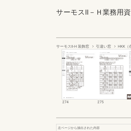
サーモスⅡ－Ｈ業務用資料集（
サーモスII-H 装飾窓
引違い窓
HKK
274
275
左ページから抽出された内容