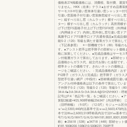
価格表274掲載価格には、消費税、取付費、運賃
りません。HKK（在来）テラス●おすすめ品番装
サーモスⅡ-H引違い窓単体引違い窓シャッター付
引違い窓面格子付引違い窓装飾窓縦すべり出し窓
ー）縦すべり出し窓（カムラッチ）横すべり出し
ター）横すべり出し窓（カムラッチ）高所用横す
げ下げ窓FS面格子付上げ下げ窓FSFIX窓（外押縁
（内押縁タイプ）内倒し窓外倒し窓引違い窓ドア
風勝手口ドアFS勝手口ドア共通有償品●完成品価
能S-2（120）等級を満たす最薄ガラスで算出し
（下記表参照） ※一部機種でS-1（80）等級の
す。●アシスト把手は把手障子の部材セット価格
格に加算してください。●完成品価格はサーモス
ン付複層ガラスで算出しております。●部材セッ
品価格からガラス代、組立代を除いた金額です。
標準ネットの価格です。きれいネットの価格は、
ージをご確認ください。：完成品価格内訳：おす
PG障子（ガラス入り完成品）把手障子（ガラス
型把手引違い網戸（中桟付）●部材構成図引違い
アングル付枠価格表は以下の条件で算出していま
子外障子S-2（120）等級S-2（120）等級S-1（80
34-A-4●3-A-34-A-5○3-A-34-A-4@SH2VHKK
記号はP.4「色記号一覧」をご確認ください。●
算額2枚建+¥25,900呼称幅256347［内法呼称］［
（旧呼称幅）（9.0尺）（12.0尺）モジュール区
ｗ'㎜2,5303,440内法基準寸法ｗ㎜2,5603,47
本寸法W㎜2,6003,510呼称高内法寸法h'㎜基本
号T/G/K/D/WHT/G/K/D/WH181,8001,8001,
称］★25618［538］●34718［448］部材セッ
¥181,900¥200,100¥210,500¥231,700把手