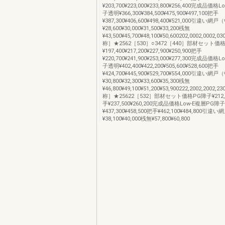
¥203,700¥223,000¥233,800¥256,400完成品価
子透明¥366,300¥384,500¥475,900¥497,100把手
¥387,300¥406,600¥498,400¥521,000引違い
¥28,600¥30,000¥31,500¥33,200桟無
¥43,500¥45,700¥48,100¥50,600202,0002,000
称］★2562［530］○3472［440］部材セット価
¥197,400¥217,200¥227,900¥250,900把手
¥220,700¥241,900¥253,000¥277,300完成品価
子透明¥402,400¥422,200¥505,600¥528,600把手
¥424,700¥445,900¥529,700¥554,000引違い
¥30,800¥32,300¥33,600¥35,300桟無
¥46,800¥49,100¥51,200¥53,900222,2002,200
称］★25622［532］部材セット価格PG障子¥212,70
手¥237,500¥260,200完成品価格Low-E複層PG障
¥437,300¥458,500把手¥462,100¥484,800
¥38,100¥40,000桟無¥57,800¥60,800