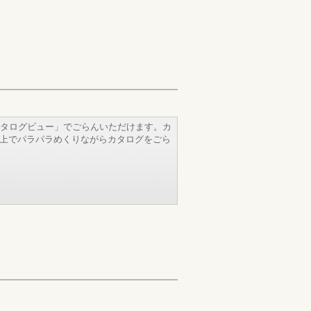
タログビュー」でごらんいただけます。カ
b上でパラパラめくりながらカタログをごら