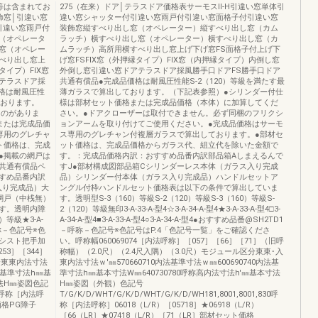
等は含まれてお
275（在来）ドア│テラスドア価格表サーモスⅡ-H引違い窓単体引
飾窓│引違い窓
違い窓シャッター付引違い窓雨戸付引違い窓面格子付引違い窓
引違い窓雨戸付
装飾窓縦すべり出し窓（オペレーター）縦すべり出し窓（カム
（オペレータ
ラッチ）横すべり出し窓（オペレーター）横すべり出し窓（カ
窓（オペレー
ムラッチ）高所用横すべり出し窓上げ下げ窓FS面格子付上げ下
べり出し窓上
げ窓FSFIX窓（外押縁タイプ）FIX窓（内押縁タイプ）内倒し窓
タイプ）FIX窓
外倒し窓引違い窓ドアテラスドア採風勝手口ドアFS勝手口ドア
テラスドア採
共通有償品●完成品価格は耐風圧性能S-2（120）等級を満たす最
格は耐風圧性
薄ガラスで算出しております。（下記表参照）●シリンダー付仕
ております。
様は部材セット価格または完成品価格（本体）に加算してくだ
ものがありま
さい。●ドアクローザーは取付できません。必ず同梱のフリクシ
または完成品価
ョンアームを取り付けてご使用ください。●完成品価格はサーモ
専用のグレチャ
ス専用のグレチャン付複層ガラスで算出しております。●部材セ
ト価格は、完成
ット価格は、完成品価格からガラス代、組立代を除いた金額で
●掲載の網戸は
す。：完成品価格内訳：おすすめ品番内訳部品箱Aしまえるんで
共通有償品ペ
すJ●部材構成図部品箱Cシリンダーレス本体（ガラス入り完成
すめ品番内訳
品）シリンダー付本体（ガラス入り完成品）ハンドルセットア
入り完成品）大
ングル付枠ハンドルセット価格表は以下の条件で算出していま
網戸（中桟無）
す。透明型S-3（160）等級S-2（120）等級S-3（160）等級S-
す。透明内障
2（120）等級無印3-A-33-A-型4☆3-A-34-A-型4★3-A-33-A-型4□3-
）等級★3-A-
A-34-A-型4■3-A-33-A-型4○3-A-34-A-型4●おすすめ品番@SH2TD1
1－呼称－色記号※色
－呼称－色記号※色記号はP.4「色記号一覧」をご確認くださ
アシスト把手加
い。呼称幅060069074［内法呼称］［057］［66］［71］（旧呼
253］［344］
称幅）（2.0尺）（2.4尺入隅）（3.0尺）モジュール区分東東･入
分東東内法寸法
東内法寸法ｗ'㎜570660710内法基準寸法ｗ㎜600690740内法基
0内法基準寸法h㎜基
準寸法h㎜基本寸法W㎜640730780呼称高内法寸法h'㎜基本寸法
寸法H㎜姿図色記
H㎜姿図（外観）色記号
830呼称［内法呼
T/G/K/D/WHT/G/K/D/WHT/G/K/D/WH181,8001,8001,830呼
ト価格PG障子
称［内法呼称］06018（L/R）［05718］★06918（L/R）
［66（LR］★07418（L/R）［71（LR］部材セット価格