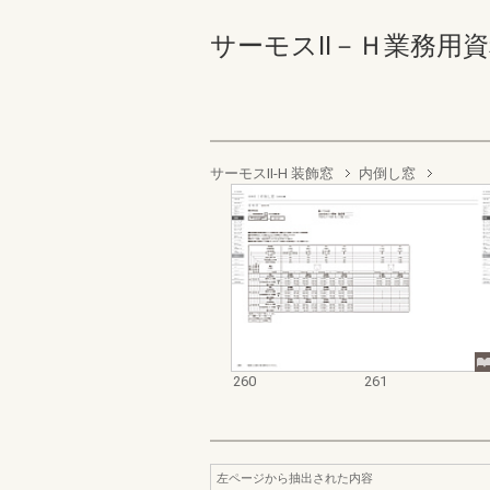
サーモスⅡ－Ｈ業務用資料集（
サーモスII-H 装飾窓
内倒し窓
260
261
左ページから抽出された内容