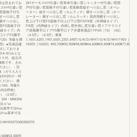
等は含まれてお
261サーモスⅡ-H引違い窓単体引違い窓シャッター付引違い窓雨
スⅡ-H引違い窓
戸付引違い窓面格子付引違い窓装飾窓縦すべり出し窓（オペレ
窓面格子付引
ーター）縦すべり出し窓（カムラッチ）横すべり出し窓（オペ
すべり出し窓
レーター）横すべり出し窓（カムラッチ）高所用横すべり出し
横すべり出し
窓上げ下げ窓FS面格子付上げ下げ窓FSFIX窓（外押縁タイプ）
窓FS面格子付
FIX窓（内押縁タイプ）内倒し窓外倒し窓引違い窓ドアテラスド
押縁タイプ）内
ア採風勝手口ドアFS勝手口ドア共通有償品119165［16］［62］
口ドアFS勝手
（4.5尺）（6.0尺）東東
120）等級を満
1,1651,6201,1951,6501,2351,690T/G/K/D/WHT/G/K/D/WH11903［116
照）●完成品価
16503［16203］¥50,700¥55,900¥58,800¥64,600¥69,400¥74,600¥77,800¥83,
出しておりま
-A-3のみとな
ラス代、組立代
価格です。きれ
ださい。：完
体（ガラス入り
H2VU1－呼
認ください。価
60）等級S-
74［内法呼称］
）（2.0尺）
04・MM204
寸法ｗ'㎜
40内法基準寸法h㎜
法h'㎜基本寸法
/WH03375300300370
］
8,500¥53,300完