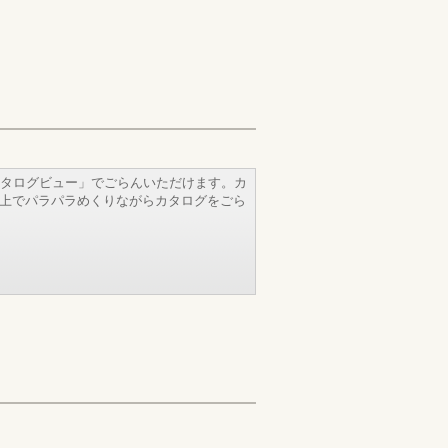
タログビュー」でごらんいただけます。カ
b上でパラパラめくりながらカタログをごら