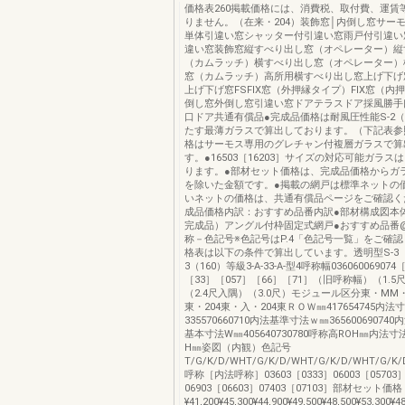
価格表260掲載価格には、消費税、取付費、運賃
りません。（在来・204）装飾窓│内倒し窓サーモ
単体引違い窓シャッター付引違い窓雨戸付引違い
違い窓装飾窓縦すべり出し窓（オペレーター）縦
（カムラッチ）横すべり出し窓（オペレーター）
窓（カムラッチ）高所用横すべり出し窓上げ下げ
上げ下げ窓FSFIX窓（外押縁タイプ）FIX窓（内
倒し窓外倒し窓引違い窓ドアテラスドア採風勝手
口ドア共通有償品●完成品価格は耐風圧性能S-2（
たす最薄ガラスで算出しております。（下記表参
格はサーモス専用のグレチャン付複層ガラスで算
す。●16503［16203］サイズの対応可能ガラスは3
ります。●部材セット価格は、完成品価格からガ
を除いた金額です。●掲載の網戸は標準ネットの
いネットの価格は、共通有償品ページをご確認く
成品価格内訳：おすすめ品番内訳●部材構成図本
完成品）アングル付枠固定式網戸●おすすめ品番@S
称－色記号※色記号はP.4「色記号一覧」をご確
格表は以下の条件で算出しています。透明型S-3（1
3（160）等級3-A-33-A-型4呼称幅0360600690
［33］［057］［66］［71］（旧呼称幅）（1.5尺
（2.4尺入隅）（3.0尺）モジュール区分東・MM・2
東・204東・入・204東ＲＯＷ㎜417654745内法
335570660710内法基準寸法ｗ㎜3656006907
基本寸法W㎜405640730780呼称高ROH㎜内法寸
H㎜姿図（内観）色記号
T/G/K/D/WHT/G/K/D/WHT/G/K/D/WHT/G/K/D
呼称［内法呼称］03603［0333］06003［05703
06903［06603］07403［07103］部材セット価格
¥41,200¥45,300¥44,900¥49,500¥48,500¥53,300¥4