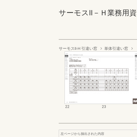
サーモスⅡ－Ｈ業務用資料集
サーモスII-H 引違い窓
単体引違い窓
22
23
左ページから抽出された内容