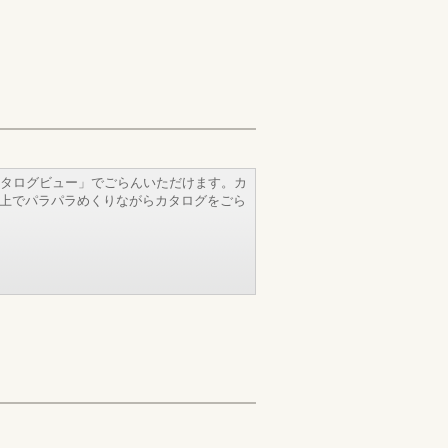
タログビュー」でごらんいただけます。カ
b上でパラパラめくりながらカタログをごら