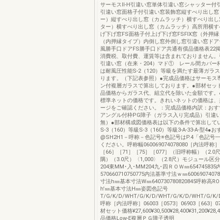
サーモスⅡ-H引違い窓単体引違い窓シャッター付
引違い窓面格子付引違い窓装飾窓縦すべり出し窓
ー）縦すべり出し窓（カムラッチ）横すべり出し
ター）横すべり出し窓（カムラッチ）高所用横す
げ下げ窓FS面格子付上げ下げ窓FSFIX窓（外押縁
（内押縁タイプ）内倒し窓外倒し窓引違い窓ドア
風勝手口ドアFS勝手口ドア共通有償品価格表22
消費税、取付費、運賃等は含まれておりません。
引違い窓（在来・204）マド① レール間カバー
は耐風圧性能S-2（120）等級を満たす最薄ガラ
ります。（下記表参照）●完成品価格はサーモス
ン付複層ガラスで算出しております。●部材セッ
品価格からガラス代、組立代を除いた金額です。
標準ネットの価格です。きれいネットの価格は、
ージをご確認ください。：完成品価格内訳：おす
アングル付枠PG障子（ガラス入り完成品）引違
無）●部材構成図価格表は以下の条件で算出して
S-3（160）等級S-3（160）等級3-A-33-A-型4
@SH2H1－呼称－色記号※色記号はP.4「色記号
ください。呼称幅060069074078080［内法呼称］
［66］［71］［75］［077］（旧呼称幅）（2.0尺
隅）（3.0尺）〈1,000〉（2.8尺）モジュール区分
204東MM･入･MM204九･四ＲＯＷ㎜65474583
570660710750775内法基準寸法ｗ㎜600690740
寸法h㎜基本寸法W㎜640730780820845呼称高
h'㎜基本寸法H㎜姿図色記号
T/G/K/D/WHT/G/K/D/WHT/G/K/D/WHT/G/K/
呼称［内法呼称］06003［0573］06903［663］0
材セット価格¥27,600¥30,500¥28,400¥31,200¥28,
品価格Low-E複層ＰＧ障子透明