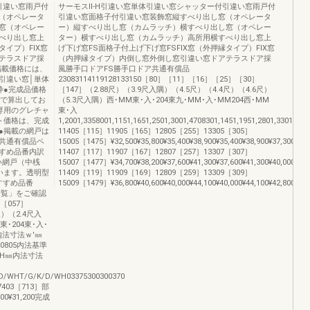
引違い窓雨戸付
サーモスⅡ-H引違い窓単体引違い窓シャッター付引違い窓雨戸付
（オペレータ
引違い窓面格子付引違い窓装飾窓縦すべり出し窓（オペレータ
窓（オペレー
ー）縦すべり出し窓（カムラッチ）横すべり出し窓（オペレー
べり出し窓上
ター）横すべり出し窓（カムラッチ）高所用横すべり出し窓上
タイプ）FIX窓
げ下げ窓FS面格子付上げ下げ窓FSFIX窓（外押縁タイプ）FIX窓
テラスドア採
（内押縁タイプ）内倒し窓外倒し窓引違い窓ドアテラスドア採
掲載価格には、
風勝手口ドアFS勝手口ドア共通有償品
引違い窓│単体
23083114119128133150［80］［11］［16］［25］［30］
枠●完成品価格
［147］（2.88尺）（3.9尺入隅）（4.5尺）（4.4尺）（4.6尺）
スで算出してお
（5.3尺入隅）西･MM東･入･204東九･MM･入･MM204西･MM
専用のグレチャ
東･入
ト価格は、完成
1,2001,3358001,1151,1651,2501,3001,4708301,1451,1951,2801,330
●掲載の網戸は
11405［115］11905［165］12805［255］13305［305］
共通有償品ペ
15005［1475］¥32,500¥35,800¥35,400¥38,900¥35,400¥38,900¥37,300¥41,20
すめ品番内訳
11407［117］11907［167］12807［257］13307［307］
い網戸（中桟
15007［1477］¥34,700¥38,200¥37,600¥41,300¥37,600¥41,300¥40,000¥44,10
います。透明型
11409［119］11909［169］12809［259］13309［309］
●おすすめ品番
15009［1479］¥36,800¥40,600¥40,000¥44,100¥40,000¥44,100¥42,800¥47,20
一覧」をご確認
［057］
）（2.4尺入
東･204東･入･
5内法寸法ｗ'㎜
780805内法基準
ROH㎜内法寸法
D/WHT/G/K/D/WH03375300300370
7403［713］部
400¥31,200完成