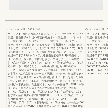
左ページから抽出された内容
右ページから抽出
サーモスⅡ-H引違い窓単体引違い窓シャッター付引違い窓雨戸付
サーモスⅡ-H引
引違い窓面格子付引違い窓装飾窓縦すべり出し窓（オペレータ
引違い窓面格子付
ー）縦すべり出し窓（カムラッチ）横すべり出し窓（オペレー
ー）縦すべり出し
ター）横すべり出し窓（カムラッチ）高所用横すべり出し窓上
ター）横すべり出
げ下げ窓FS面格子付上げ下げ窓FSFIX窓（外押縁タイプ）FIX窓
げ下げ窓FS面格子
（内押縁タイプ）内倒し窓外倒し窓引違い窓ドアテラスドア採
（内押縁タイプ）
風勝手口ドアFS勝手口ドア共通有償品価格表244掲載価格に
風勝手口ドアFS
は、消費税、取付費、運賃等は含まれておりません。装飾窓
245031036041
│FIX窓(内押縁タイプ)（在来・204）マド③※色記号はP.4「色記
（2.0尺）東・MM
号一覧」をご確認ください。●完成品価格は耐風圧性能S-
20436241746265
2（120）等級を満たす最薄ガラスで算出しております。（下記
06005［0575］¥33,
表参照）●完成品価格はサーモス専用のグレチャン無複層ガラス
06007［0577］¥34,
で算出しております。●完成品価格は後付ビード代を含んだ金額
です。●部材セット価格は、完成品価格からガラス代、組立代、
後付ビード代を除いた金額です。●おすすめ品番#SH2VFU1－呼
称－色記号価格表は以下の条件で算出しています。透明型S-
3（160）等級S-3（160）等級3-A-33-A-型4：完成品価格内訳：
おすすめ品番内訳●部材構成図本体（ガラス入り完成品）アング
ル付枠専用ガラス呼称幅016021023026［内法呼称］［13］
［018］［20］［23］（旧呼称幅）（1.0尺）モジュール区分204
東ＲＯＷ㎜212262287312内法寸法ｗ'㎜130180205230内法基準