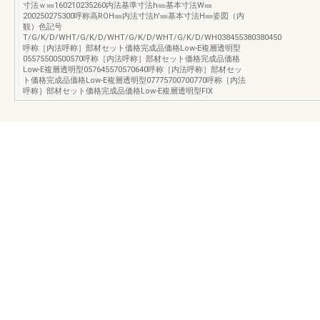
寸法ｗ㎜160210235260内法基準寸法h㎜基本寸法W㎜
200250275300呼称高ROH㎜内法寸法h'㎜基本寸法H㎜姿図（内
観）色記号
T/G/K/D/WHT/G/K/D/WHT/G/K/D/WHT/G/K/D/WH038455380380450
呼称［内法呼称］部材セット価格完成品価格Low-E複層透明型
05575500500570呼称［内法呼称］部材セット価格完成品価格
Low-E複層透明型057645570570640呼称［内法呼称］部材セッ
ト価格完成品価格Low-E複層透明型07775700700770呼称［内法
呼称］部材セット価格完成品価格Low-E複層透明型FIX