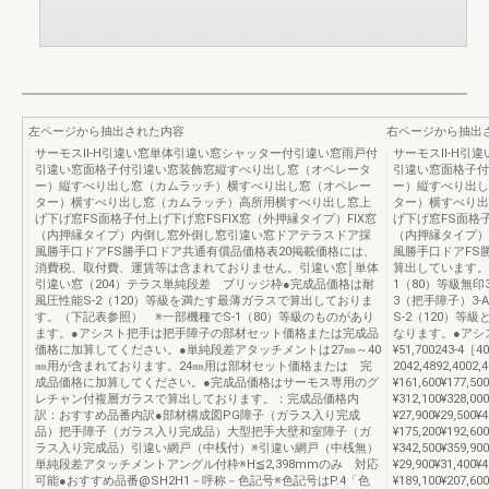
左ページから抽出された内容
右ページから抽出
サーモスⅡ-H引違い窓単体引違い窓シャッター付引違い窓雨戸付
サーモスⅡ-H引
引違い窓面格子付引違い窓装飾窓縦すべり出し窓（オペレータ
引違い窓面格子付
ー）縦すべり出し窓（カムラッチ）横すべり出し窓（オペレー
ー）縦すべり出し
ター）横すべり出し窓（カムラッチ）高所用横すべり出し窓上
ター）横すべり出
げ下げ窓FS面格子付上げ下げ窓FSFIX窓（外押縁タイプ）FIX窓
げ下げ窓FS面格子
（内押縁タイプ）内倒し窓外倒し窓引違い窓ドアテラスドア採
（内押縁タイプ）
風勝手口ドアFS勝手口ドア共通有償品価格表20掲載価格には、
風勝手口ドアFS
消費税、取付費、運賃等は含まれておりません。引違い窓│単体
算出しています。透明
引違い窓（204）テラス単純段差 ブリッジ枠●完成品価格は耐
1（80）等級無印3-A
風圧性能S-2（120）等級を満たす最薄ガラスで算出しておりま
3（把手障子）3-A-3
す。（下記表参照） ※一部機種でS-1（80）等級のものがあり
S-2（120）等
ます。●アシスト把手は把手障子の部材セット価格または完成品
なります。●アシス
価格に加算してください。●単純段差アタッチメントは27㎜～40
¥51,700243-4［4
㎜用が含まれております。24㎜用は部材セット価格または 完
2042,4892,4002
成品価格に加算してください。●完成品価格はサーモス専用のグ
¥161,600¥177,5
レチャン付複層ガラスで算出しております。：完成品価格内
¥312,100¥328,0
訳：おすすめ品番内訳●部材構成図PG障子（ガラス入り完成
¥27,900¥29,500¥
品）把手障子（ガラス入り完成品）大型把手大壁和室障子（ガ
¥175,200¥192,6
ラス入り完成品）引違い網戸（中桟付）※引違い網戸（中桟無）
¥342,500¥359,9
単純段差アタッチメントアングル付枠※H≦2,398mmのみ 対応
¥29,900¥31,400
可能●おすすめ品番@SH2H1－呼称－色記号※色記号はP.4「色
¥189,100¥207,6