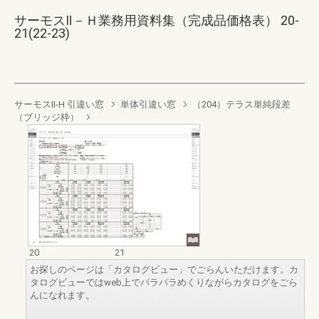
サーモスⅡ－Ｈ業務用資料集（完成品価格表） 20-
21(22-23)
サーモスII-H 引違い窓
単体引違い窓
（204）テラス単純段差
（ブリッジ枠）
20
21
お探しのページは「カタログビュー」でごらんいただけます。カ
タログビューではweb上でパラパラめくりながらカタログをごら
んになれます。