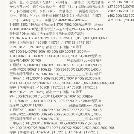
記号一覧」をご確認ください。●部材セット価格は、完成品価格
¥372,000¥390,5
からガラス代、組立代を除いた 金額です。●掲載の網戸は標準
¥37,300¥39,200
ネットの価格です。きれいネットの価格は、 共通有償品ペー
¥202,900¥223,0
ジをご確認ください。呼称幅160178243-2［内法呼称］［157］
¥402,200¥422,
［75］［402］モジュール区分204MM204204ROW㎜
¥62,800¥66,200+¥
1,6551,8352,489内法寸法w'㎜1,5701,7502,400内法基準寸法w㎜
1,6001,7802,430内法基準寸法h㎜基本寸法W㎜1,6401,8202,470
呼称高ROH㎜内法寸法h'㎜基本寸法H㎜姿図色記号
T/G/K/D/WHT/G/K/D/WHT/G/K/D/WH181,8501,8001,8001,860
呼称［内法呼称］16018B［157B］△17818B［17518B］
☆24318-2B［240182B］部材セット価格ＰＧ障子
¥87,900¥96,400¥93,800¥103,000¥129,200¥141,800把手
¥103,700¥113,000¥109,900¥120,000¥147,700¥161,300大壁和室
障子¥94,400¥103,700＿＿＿＿＿＿＿＿完成品価格Low-E複層Ｐ
Ｇ透明¥192,000¥200,500¥209,300¥218,500¥305,300¥317,900把
手障子¥206,800¥216,100¥224,400¥234,500¥322,800¥336,400大
壁和室障子透明¥197,500¥206,800＿＿＿＿＿＿＿＿引違い網戸
（中桟付）¥15,300¥16,200¥15,900¥16,700¥19,400¥20,300桟無
¥23,100¥24,400¥23,800¥25,100¥29,700¥31,200202,0502,0002,0002,060
呼称［内法呼称］○16020B［15720B］★17820B［17520B］
◆24320-2B［240202B］部材セット価格ＰＧ障子
¥94,800¥103,900¥101,400¥111,400¥139,100¥152,800把手
¥111,300¥121,200¥118,300¥129,100¥158,900¥173,800大壁和室
障子¥102,000¥111,900＿＿＿＿＿＿＿＿完成品価格Low-E複層Ｐ
Ｇ透明¥210,100¥219,200¥229,300¥239,300¥357,200¥370,900把
手障子¥225,600¥235,500¥245,200¥256,000¥375,800¥390,700大
壁和室障子透明¥216,300¥226,200＿＿＿＿＿＿＿＿引違い網戸
（中桟付）¥16,200¥17,100¥16,900¥17,600¥20,400¥21,500桟無
¥24,700¥25,900¥25,700¥27,100¥31,200¥32,800222,2502,2002,2002,260
呼称［内法呼称］★16022B［15722B］★17822B［17522B］