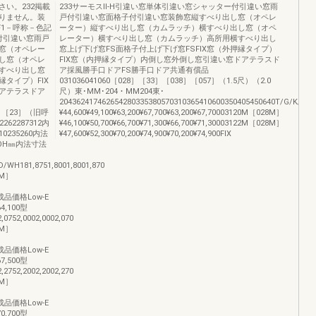
さい。232掲載
233サーモスⅡ-H引違い窓単体引違い窓シャッター付引違い窓雨
りません。装
戸付引違い窓面格子付引違い窓装飾窓縦すべり出し窓（オペレ
VF1－呼称－色記
ーター）縦すべり出し窓（カムラッチ）横すべり出し窓（オペ
付引違い窓雨戸
レーター）横すべり出し窓（カムラッチ）高所用横すべり出し
窓（オペレー
窓上げ下げ窓FS面格子付上げ下げ窓FSFIX窓（外押縁タイプ）
し窓（オペレ
FIX窓（内押縁タイプ）内倒し窓外倒し窓引違い窓ドアテラスド
すべり出し窓
ア採風勝手口ドアFS勝手口ドア共通有償品
縁タイプ）FIX
031036041060［028］［33］［038］［057］（1.5尺）（2.0
アテラスドア
尺）東･MM･204・MM204東･
204362417462654280335380570310365410600350405450640T/G/K
0］［23］（旧呼
¥44,600¥49,100¥63,200¥67,700¥63,200¥67,70003120M［028M］
62287312内
¥46,100¥50,700¥66,700¥71,300¥66,700¥71,30003122M［028M］
0235260内法
¥47,600¥52,300¥70,200¥74,900¥70,200¥74,900FIX
ROH㎜内法寸法
WH181,8751,8001,8001,870
8M］
00完成品価格Low-E
64,100型
2,0752,0002,0002,070
8M］
00完成品価格Low-E
67,500型
2,2752,2002,2002,270
8M］
00完成品価格Low-E
70,700型