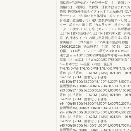
価格表※色記号はP.4「色記号一覧」をご確認くだ
価格には、消費税、取付費、運賃等は含まれてお
飾窓│FIX窓(外押縁タイプ)●おすすめ品番#SH2
号サーモスⅡ-H引違い窓単体引違い窓シャッター
付引違い窓面格子付引違い窓装飾窓縦すべり出し
ター）縦すべり出し窓（カムラッチ）横すべり出
ーター）横すべり出し窓（カムラッチ）高所用横
上げ下げ窓FS面格子付上げ下げ窓FSFIX窓（外押
窓（内押縁タイプ）内倒し窓外倒し窓引違い窓ド
採風勝手口ドアFS勝手口ドア共通有償品呼称幅
016021023026［内法呼称］［13］［018］［2
称幅）（1.0尺）モジュール区分204東ＲＯＷ㎜2122
法寸法ｗ'㎜130180205230内法基準寸法ｗ㎜16021
基準寸法h㎜基本寸法W㎜200250275300呼称高
h'㎜基本寸法H㎜姿図（内観）色記号
T/G/K/D/WHT/G/K/D/WHT/G/K/D/WHT/G/K/D/
呼称［内法呼称］01618M［13M］02118M［01
02618M［23M］部材セット価格
¥43,100¥47,500¥43,700¥48,100¥44,200¥48,5
複層透明¥53,000¥57,400¥56,200¥60,600¥59,800¥
¥53,000¥57,400¥56,200¥60,600¥59,800¥64,10020
呼称［内法呼称］01620M［13M］02120M［01
02620M［23M］部材セット価格
¥44,400¥48,800¥44,900¥49,500¥45,600¥50,2
複層透明¥54,900¥59,300¥58,800¥63,400¥62,900¥
¥54,900¥59,300¥58,800¥63,400¥62,900¥67,50022
呼称［内法呼称］01622M［13M］02122M［01
02622M［23M］部材セット価格
¥45,700¥50,300¥46,400¥51,000¥46,900¥51,7
複層透明¥57,300¥61,900¥61,700¥66,300¥65,900¥