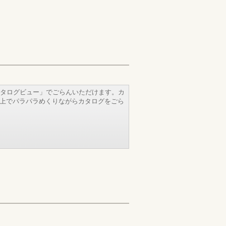
タログビュー」でごらんいただけます。カ
b上でパラパラめくりながらカタログをごら