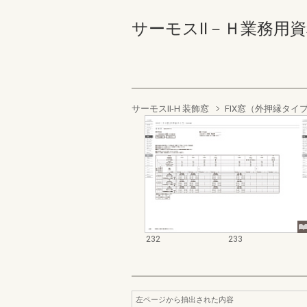
サーモスⅡ－Ｈ業務用資料集（
サーモスII-H 装飾窓
FIX窓（外押縁タイ
232
233
左ページから抽出された内容