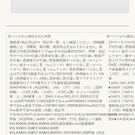
左ページから抽出された内容
右ページから抽出
価格表※色記号はP.4「色記号一覧」をご確認ください。230掲載
231サーモスⅡ
価格には、消費税、取付費、運賃等は含まれておりません。装
戸付引違い窓面格
飾窓│FIX窓(外押縁タイプ)●おすすめ品番#SH2VF1－呼称－色記
ーター）縦すべり
号サーモスⅡ-H引違い窓単体引違い窓シャッター付引違い窓雨戸
レーター）横すべ
付引違い窓面格子付引違い窓装飾窓縦すべり出し窓（オペレー
窓上げ下げ窓FS
ター）縦すべり出し窓（カムラッチ）横すべり出し窓（オペレ
FIX窓（内押縁
ーター）横すべり出し窓（カムラッチ）高所用横すべり出し窓
ア採風勝手口ドアF
上げ下げ窓FS面格子付上げ下げ窓FSFIX窓（外押縁タイプ）FIX
［157］［62］（
窓（内押縁タイプ）内倒し窓外倒し窓引違い窓ドアテラスドア
東
採風勝手口ドアFS勝手口ドア共通有償品呼称幅
1,6551,1651,57
069074096114［内法呼称］［66］［71］［93］［11］（旧呼
■16509［16209］¥4
称幅）（2.4尺入隅）（3.0尺）（3.9尺入隅）モジュール区分
▽16511［16211］¥4
東・入・204東東・入・204ＲＯＷ㎜7451,0151,200内法寸法
●16513［16213］¥4
ｗ'㎜6607109301,115内法基準寸法ｗ㎜6907409601,145内法基
◇16515［16215］¥4
準寸法h㎜基本寸法W㎜7307801,0001,185呼称高ROH㎜内法寸法
価格表は以下の条件
h'㎜基本寸法H㎜姿図（内観）色記号
2（120）等級無印3-A-
T/G/K/D/WHT/G/K/D/WHT/G/K/D/WHT/G/K/D/WH09975900900970
3◇4-A-4FIX型S
呼称［内法呼称］06909［669］07409［719］部材セット価格
型4★3-A-型4□4-A
¥34,800¥38,200¥34,800¥38,200完成品価格Low-E複層透明
¥55,900¥59,300¥57,400¥60,800型
¥55,900¥59,300¥57,400¥60,8000931,0059309301,000呼称［内法