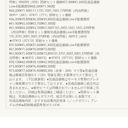
呼称］096093［933］部材セット価格¥37,900¥41,600完成品価格
Low-E複層透明¥68,200¥71,900型
¥68,200¥71,900111,1751,1001,1001,170呼称［内法呼称］
06911［661］07411［711］部材セット価格
¥36,200¥39,800¥36,200¥39,800完成品価格Low-E複層透明
¥61,900¥65,500¥63,700¥67,300型
¥61,900¥65,500¥63,700¥67,3001161,2401,1651,1651,235呼称
［内法呼称］部材セット価格完成品価格Low-E複層透明型
131,3751,3001,3001,370呼称［内法呼称］06913［663］
★07413［07113］部材セット価格
¥37,600¥41,400¥37,600¥41,400完成品価格Low-E複層透明
¥67,800¥71,600¥70,000¥73,800型
¥67,800¥71,600¥70,000¥73,800151,5751,5001,5001,570呼称［内
法呼称］★06915［06615］★07415［07115］部材セット価格
¥39,100¥42,900¥39,100¥42,900完成品価格Low-E複層透明
¥73,800¥77,600¥76,400¥80,200型
¥73,800¥77,600¥76,400¥80,200（在来・204）マド⑥●完成品価
格は耐風圧性能S-2（120）等級を満たす最薄ガラスで算出して
おります。（下記表参照）●完成品価格はサーモス専用のグレチ
ャン無複層ガラスで算出しております。●完成品価格に組立代は
含まれません。●後付ビードは同梱されていませんので別途ご注
文ください。詳細は有償品欄をご確認ください。●部材セット価
格は、完成品価格からガラス代、組立代を除いた金額です。：
完成品価格内訳：おすすめ品番内訳本体（ノックダウン）アン
グル付枠●部材構成図専用ガラスFIX