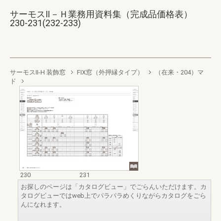
サーモスⅡ－Ｈ業務用資料集（完成品価格表）
230-231(232-233)
サーモスII-H 装飾窓
FIX窓（外押縁タイプ）
（在来・204）マ
ド
230
231
お探しのページは「カタログビュー」でごらんいただけます。カ
タログビューではweb上でパラパラめくりながらカタログをごら
んになれます。