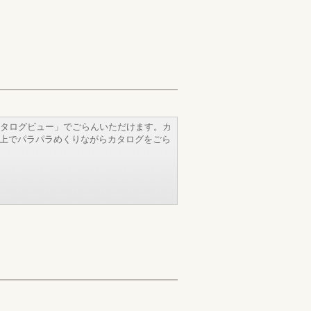
タログビュー」でごらんいただけます。カ
b上でパラパラめくりながらカタログをごら