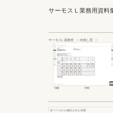
サーモスＬ業務用資料集（完成
サーモスL 装飾窓
内倒し窓
188
189
左ページから抽出された内容