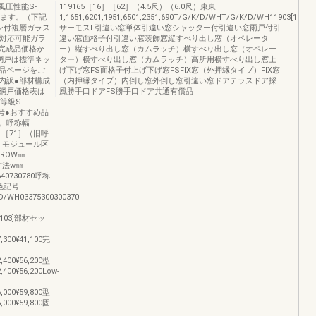
風圧性能S-
119165［16］［62］（4.5尺）（6.0尺）東東
ります。（下記
1,1651,6201,1951,6501,2351,690T/G/K/D/WHT/G/K/D/WH11903[11603]165
ン付複層ガラス
サーモスL引違い窓単体引違い窓シャッター付引違い窓雨戸付引
の対応可能ガラ
違い窓面格子付引違い窓装飾窓縦すべり出し窓（オペレータ
、完成品価格か
ー）縦すべり出し窓（カムラッチ）横すべり出し窓（オペレー
網戸は標準ネッ
ター）横すべり出し窓（カムラッチ）高所用横すべり出し窓上
品ページをご
げ下げ窓FS面格子付上げ下げ窓FSFIX窓（外押縁タイプ）FIX窓
内訳●部材構成
（内押縁タイプ）内倒し窓外倒し窓引違い窓ドアテラスドア採
網戸価格表は
風勝手口ドアFS勝手口ドア共通有償品
等級S-
色記号●おすすめ品
い。呼称幅
6］［71］（旧呼
尺）モジュール区
東ROW㎜
準寸法w㎜
40730780呼称
色記号
/WH03375300300370
[07103]部材セッ
7,300¥41,100完
2,400¥56,200型
2,400¥56,200Low-
6,000¥59,800型
6,000¥59,800固