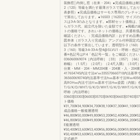
装飾窓│内倒し窓（在来・204）●完成品価格は耐
2（120）等級を満たす最薄ガラスで算出してお
表参照）●完成品価格はサーモス専用のグレチャ
で算出しております。●16503［16203］サイズ
スは3-A-3のみとなります。●部材セット価格は
らガラス代、組立代を除いた金額です。●掲載の
トの価格です。きれいネットの価格は、共通有償
確認ください。：完成品価格内訳：おすすめ品番
図本体（ガラス入り完成品）アングル付枠固定式
以下の条件で算出しています。透明型S-3（160）
3（160）等級3-A-33-A-型4@SLVU1－呼称－
番※色記号はP.4「色記号一覧」をご確認くださ
036060069074［内法呼称］［33］［057］［6
称幅）（1.5尺）（2.0尺）（2.4尺入隅）（3.0
分東・MM・204・MM204東・204東・入・204
417654745内法寸法w'㎜335570660710内法基
365600690740内法基準寸法h㎜基本寸法W㎜4056
高ROH㎜内法寸法h'㎜基本寸法H㎜姿図（内観）
T/G/K/D/WHT/G/K/D/WHT/G/K/D/WHT/G/K/D
呼称［内法呼称］
03603[03303]06003[05703]06903[06603]07403
ト価格
¥31,700¥34,900¥34,700¥38,100¥37,300¥41,100¥3
成品価格一般複層透明
¥46,800¥50,000¥49,800¥53,200¥52,400¥56,200¥5
¥46,800¥50,000¥49,800¥53,200¥52,400¥56,200¥5
E複層透明
¥50,400¥53,600¥53,400¥56,800¥56,000¥59,800¥5
¥50,400¥53,600¥53,400¥56,800¥56,000¥59,800¥5
定式網戸