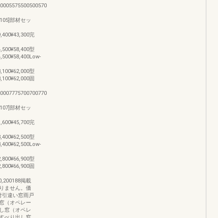
,20005575500500570
[07105]部材セッ
9,400¥43,300完
4,500¥58,400型
4,500¥58,400Low-
8,100¥62,000型
8,100¥62,000固
,20007775700700770
[07107]部材セッ
1,600¥45,700完
8,400¥62,500型
8,400¥62,500Low-
2,800¥66,900型
2,800¥66,900固
¥10,200188掲載
りません。価
付引違い窓雨戸
窓（オペレー
し窓（オペレ
すべり出し窓