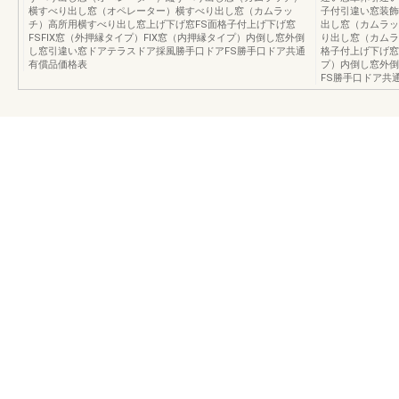
横すべり出し窓（オペレーター）横すべり出し窓（カムラッ
子付引違い窓装飾
チ）高所用横すべり出し窓上げ下げ窓FS面格子付上げ下げ窓
出し窓（カムラッ
FSFIX窓（外押縁タイプ）FIX窓（内押縁タイプ）内倒し窓外倒
り出し窓（カムラ
し窓引違い窓ドアテラスドア採風勝手口ドアFS勝手口ドア共通
格子付上げ下げ窓F
有償品価格表
プ）内倒し窓外倒
FS勝手口ドア共