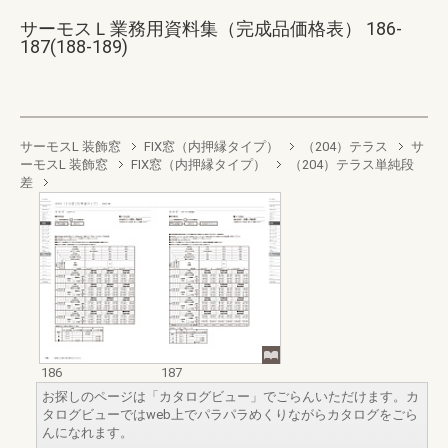
サーモスＬ業務用資料集（完成品価格表） 186-
187(188-189)
サーモスL 装飾窓
FIX窓（内押縁タイプ）
（204）テラス
サ
ーモスL 装飾窓
FIX窓（内押縁タイプ）
（204）テラス単純段
差
186
187
お探しのページは「カタログビュー」でごらんいただけます。カ
タログビューではweb上でパラパラめくりながらカタログをごら
んになれます。