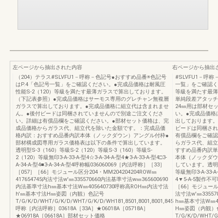
左ページから抽出された内容
右ページから抽出
（204）テラス#SLVFU1－呼称－色記号●おすすめ品番※色記号
#SLVFU1－呼
はP.4「色記号一覧」をご確認ください。●完成品価格は耐風圧
一覧」をご確認く
性能S-2（120）等級を満たす最薄ガラスで算出しております。
等級を満たす最薄
（下記表参照）●完成品価格はサーモス専用のグレチャン無複層
単純段差アタッチ
ガラスで算出しております。●完成品価格に組立代は含まれませ
24㎜用は部材セ
ん。●後付ビードは同梱されていませんので別途ご注文くださ
い。●完成品価格
い。詳細は有償品欄をご確認ください。●部材セット価格は、完
出しております。
成品価格からガラス代、組立代を除いた金額です。：完成品価
ビードは同梱され
格内訳：おすすめ品番内訳本体（ノックダウン）アングル付枠●
有償品欄をご確認
部材構成図専用ガラス価格表は以下の条件で算出しています。
らガラス代、組立
透明型S-3（160）等級S-2（120）等級S-3（160）等級S-
すすめ品番内訳単
2（120）等級無印3-A-33-A-型4☆3-A-34-A-型4★3-A-33-A-型4□3-
本体（ノックダウ
A-34-A-型4■3-A-34-A-型4呼称幅036060069［内法呼称］［33］
しています。透明型S
［057］［66］モジュール区分204・MM204204204ROW㎜
等級無印3-A-33-A-
417654745内法寸法w'㎜335570660内法基準寸法w㎜365600690
4▼5-A-5製作不
内法基準寸法h㎜基本寸法W㎜405640730呼称高ROH㎜内法寸法
［66］モジュール区分
h'㎜基本寸法H㎜姿図（内観）色記号
法寸法w'㎜3355
T/G/K/D/WHT/G/K/D/WHT/G/K/D/WH181,8501,8001,8001,845
h㎜基本寸法W㎜4
呼称［内法呼称］03618A［33A］★06018A［05718A］
H㎜姿図（内観）
★06918A［06618A］部材セット価格
T/G/K/D/WHT/G/