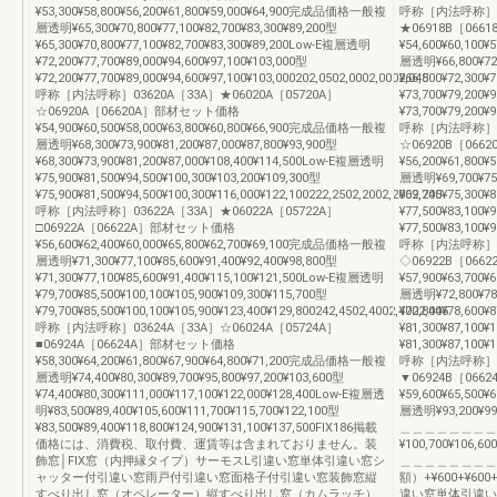
¥53,300¥58,800¥56,200¥61,800¥59,000¥64,900完成品価格一般複
呼称［内法呼称］03
層透明¥65,300¥70,800¥77,100¥82,700¥83,300¥89,200型
★06918B［06
¥65,300¥70,800¥77,100¥82,700¥83,300¥89,200Low-E複層透明
¥54,600¥60,10
¥72,200¥77,700¥89,000¥94,600¥97,100¥103,000型
層透明¥66,800¥72,
¥72,200¥77,700¥89,000¥94,600¥97,100¥103,000202,0502,0002,0002,045
¥66,800¥72,300
呼称［内法呼称］03620A［33A］★06020A［05720A］
¥73,700¥79,200¥
☆06920A［06620A］部材セット価格
¥73,700¥79,200¥9
¥54,900¥60,500¥58,000¥63,800¥60,800¥66,900完成品価格一般複
呼称［内法呼称］03
層透明¥68,300¥73,900¥81,200¥87,000¥87,800¥93,900型
☆06920B［06
¥68,300¥73,900¥81,200¥87,000¥108,400¥114,500Low-E複層透明
¥56,200¥61,80
¥75,900¥81,500¥94,500¥100,300¥103,200¥109,300型
層透明¥69,700¥75,
¥75,900¥81,500¥94,500¥100,300¥116,000¥122,100222,2502,2002,2002,245
¥69,700¥75,300
呼称［内法呼称］03622A［33A］★06022A［05722A］
¥77,500¥83,100¥
□06922A［06622A］部材セット価格
¥77,500¥83,100¥9
¥56,600¥62,400¥60,000¥65,800¥62,700¥69,100完成品価格一般複
呼称［内法呼称］03
層透明¥71,300¥77,100¥85,600¥91,400¥92,400¥98,800型
◇06922B［06
¥71,300¥77,100¥85,600¥91,400¥115,100¥121,500Low-E複層透明
¥57,900¥63,70
¥79,700¥85,500¥100,100¥105,900¥109,300¥115,700型
層透明¥72,800¥78,
¥79,700¥85,500¥100,100¥105,900¥123,400¥129,800242,4502,4002,4002,445
¥72,800¥78,600
呼称［内法呼称］03624A［33A］☆06024A［05724A］
¥81,300¥87,100¥
■06924A［06624A］部材セット価格
¥81,300¥87,100¥1
¥58,300¥64,200¥61,800¥67,900¥64,800¥71,200完成品価格一般複
呼称［内法呼称］▼03
層透明¥74,400¥80,300¥89,700¥95,800¥97,200¥103,600型
▼06924B［06
¥74,400¥80,300¥111,000¥117,100¥122,000¥128,400Low-E複層透
¥59,600¥65,50
明¥83,500¥89,400¥105,600¥111,700¥115,700¥122,100型
層透明¥93,200¥99,
¥83,500¥89,400¥118,800¥124,900¥131,100¥137,500FIX186掲載
＿＿＿＿＿＿＿＿＿
価格には、消費税、取付費、運賃等は含まれておりません。装
¥100,700¥106,6
飾窓│FIX窓（内押縁タイプ）サーモスL引違い窓単体引違い窓シ
＿＿＿＿＿＿＿＿
ャッター付引違い窓雨戸付引違い窓面格子付引違い窓装飾窓縦
額）+¥600+¥600+
すべり出し窓（オペレーター）縦すべり出し窓（カムラッチ）
違い窓単体引違い