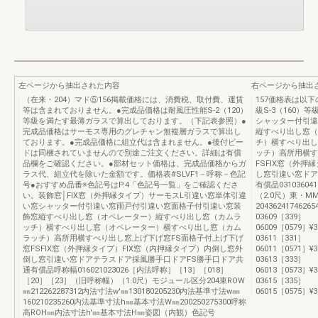
左ページから抽出された内容
右ページから抽出
（在来・204）マド⑤156掲載価格には、消費税、取付費、運賃
157価格表は以下
等は含まれておりません。●完成品価格は耐風圧性能S-2（120）
級S-3（160）等
等級を満たす最薄ガラスで算出しております。（下記表参照）●
シャッター付引違
完成品価格はサーモス専用のグレチャン無複層ガラスで算出し
縦すべり出し窓（
ております。●完成品価格に組立代は含まれません。●後付ビー
チ）横すべり出し
ドは同梱されていませんので別途ご注文ください。詳細は有償
ッチ）高所用横す
品欄をご確認ください。●部材セット価格は、完成品価格からガ
FSFIX窓（外押
ラス代、組立代を除いた金額です。価格表#SLVF1－呼称－色記
し窓引違い窓ドア
号●おすすめ品番※色記号はP.4「色記号一覧」をご確認くださ
有償品03103604
い。装飾窓│FIX窓（外押縁タイプ）サーモスL引違い窓単体引違
（2.0尺）東・MM
い窓シャッター付引違い窓雨戸付引違い窓面格子付引違い窓装
2043624174626
飾窓縦すべり出し窓（オペレーター）縦すべり出し窓（カムラ
03609［339］
ッチ）横すべり出し窓（オペレーター）横すべり出し窓（カム
06009［0579］¥30,
ラッチ）高所用横すべり出し窓上げ下げ窓FS面格子付上げ下げ
03611［331］
窓FSFIX窓（外押縁タイプ）FIX窓（内押縁タイプ）内倒し窓外
06011［0571］¥31,
倒し窓引違い窓ドアテラスドア採風勝手口ドアFS勝手口ドア共
03613［333］
通有償品呼称幅016021023026［内法呼称］［13］［018］
06013［0573］¥32,
［20］［23］（旧呼称幅）（1.0尺）モジュール区分204東ROW
03615［335］
㎜212262287312内法寸法w'㎜130180205230内法基準寸法w㎜
06015［0575］¥33,5
160210235260内法基準寸法h㎜基本寸法W㎜200250275300呼称
高ROH㎜内法寸法h'㎜基本寸法H㎜姿図（内観）色記号