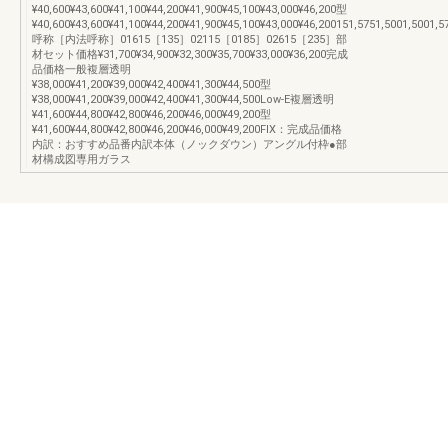
¥40,600¥43,600¥41,100¥44,200¥41,900¥45,100¥43,000¥46,200型
¥40,600¥43,600¥41,100¥44,200¥41,900¥45,100¥43,000¥46,200151,5751,5001,5001,5
呼称［内法呼称］01615［135］02115［0185］02615［235］部
材セット価格¥31,700¥34,900¥32,300¥35,700¥33,000¥36,200完成
品価格一般複層透明
¥38,000¥41,200¥39,000¥42,400¥41,300¥44,500型
¥38,000¥41,200¥39,000¥42,400¥41,300¥44,500Low-E複層透明
¥41,600¥44,800¥42,800¥46,200¥46,000¥49,200型
¥41,600¥44,800¥42,800¥46,200¥46,000¥49,200FIX：完成品価格
内訳：おすすめ品番内訳本体（ノックダウン）アングル付枠●部
材構成図専用ガラス