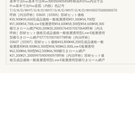
基準寸法h㎜基本寸法W㎜300350405450呼称高ROH㎜内法寸法
h'㎜基本寸法H㎜姿図（内観）色記号
T/G/K/D/WHT/G/K/D/WHT/G/K/D/WHT/G/K/D/WH05575500500570
呼称［内法呼称］03605［03305］部材セット価格
¥35,900¥39,600完成品価格一般複層透明¥51,000¥54,700型
¥51,000¥54,700Low-E複層透明¥54,600¥58,300型¥54,600¥58,300
横引きロール網戸¥20,200¥20,200057645570570640呼称［内法
呼称］部材セット価格完成品価格一般複層透明型Low-E複層透明
型横引きロール網戸07775700700770呼称［内法呼称］
03607［03307］部材セット価格¥43,800¥48,200完成品価格一般
複層透明¥58,900¥63,300型¥58,900¥63,300Low-E複層透明
¥62,500¥66,900型¥62,500¥66,900横引きロール網戸
¥21,200¥21,20009975900900970呼称［内法呼称］部材セット価
格完成品価格一般複層透明型Low-E複層透明型横引きロール網戸