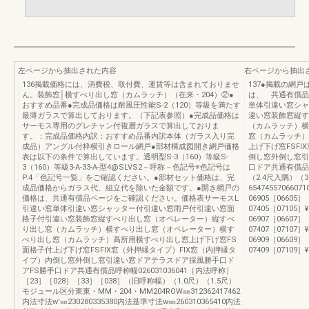
左ページから抽出された内容
右ページから抽出
136掲載価格には、消費税、取付費、運賃等は含まれておりませ
137●掲載の網
ん。装飾窓│横すべり出し窓（カムラッチ）（在来・204）②●
は、 共通有償品
おすすめ品番●完成品価格は耐風圧性能S-2（120）等級を満たす
単体引違い窓シャ
最薄ガラスで算出しております。（下記表参照）●完成品価格は
違い窓装飾窓縦す
サーモス専用のグレチャン付複層ガラスで算出しておりま
（カムラッチ）横
す。：完成品価格内訳：おすすめ品番内訳本体（ガラス入り完
窓（カムラッチ）
成品）アングル付枠横引きロール網戸●部材構成図開き網戸価格
上げ下げ窓FSFI
表は以下の条件で算出しています。透明型S-3（160）等級S-
倒し窓外倒し窓引
3（160）等級3-A-33-A-型4@SLVS2－呼称－色記号※色記号は
口ドア共通有償品06
P.4「色記号一覧」をご確認ください。●部材セット価格は、完
（2.4尺入隅）（3
成品価格からガラス代、組立代を除いた金額です。●開き網戸の
6547455706607
価格は、共通有償品ページをご確認ください。価格表サーモスL
06905［06605］
引違い窓単体引違い窓シャッター付引違い窓雨戸付引違い窓面
07405［07105］¥38
格子付引違い窓装飾窓縦すべり出し窓（オペレーター）縦すべ
06907［06607］
り出し窓（カムラッチ）横すべり出し窓（オペレーター）横す
07407［07107］¥46
べり出し窓（カムラッチ）高所用横すべり出し窓上げ下げ窓FS
06909［06609］
面格子付上げ下げ窓FSFIX窓（外押縁タイプ）FIX窓（内押縁タ
07409［07109］¥51,
イプ）内倒し窓外倒し窓引違い窓ドアテラスドア採風勝手口ド
アFS勝手口ドア共通有償品呼称幅026031036041［内法呼称］
［23］［028］［33］［038］（旧呼称幅）（1.0尺）（1.5尺）
モジュール区分東東・MM・204・MM204ROW㎜312362417462
内法寸法w'㎜230280335380内法基準寸法w㎜260310365410内法