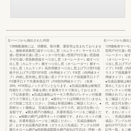
左ページから抽出された内容
右ページから抽出
128掲載価格には、消費税、取付費、運賃等は含まれておりませ
129価格表サー
ん。価格表装飾窓│縦すべり出し窓（カムラッチ）サーモスL引
窓雨戸付引違い窓
違い窓単体引違い窓シャッター付引違い窓雨戸付引違い窓面格
ペレーター）縦す
子付引違い窓装飾窓縦すべり出し窓（オペレーター）縦すべり
（オペレーター）
出し窓（カムラッチ）横すべり出し窓（オペレーター）横すべ
り出し窓上げ下げ
り出し窓（カムラッチ）高所用横すべり出し窓上げ下げ窓FS面
イプ）FIX窓（
格子付上げ下げ窓FSFIX窓（外押縁タイプ）FIX窓（内押縁タイ
ラスドア採風勝手
プ）内倒し窓外倒し窓引違い窓ドアテラスドア採風勝手口ドア
押縁タイプ）（在
FS勝手口ドア共通有償品TF（FIX部内押縁タイプ）（在来・
●完成品価格は耐
204）※FIX部はノックダウンとなります。●完成品価格は耐風圧
算出しております
性能S-2（120）等級を満たす最薄ガラスで算出しております。
のグレチャン付複
（下記表参照）●完成品価格はサーモス専用のグレチャン付複層
同梱されていませ
ガラスで算出しております。●後付ビードは同梱されていません
をご確認ください
ので別途ご注文ください。詳細は有償品欄をご確認ください。●
代、組立代を除い
部材セット価格は、完成品価格からガラス代、組立代を除いた
ページをご確認く
金額です。●開き網戸の価格は、共通有償品ページをご確認くだ
す。きれいネット
さい。●掲載の網戸は標準ネットの価格です。きれいネットの価
い。：完成品価格
格は、共通有償品ページをご確認ください。：完成品価格内
成品）アングル付
訳：おすすめ品番内訳本体（ガラス入り完成品）アングル付枠
@SLVTFTZU
横引きロール網戸●部材構成図開き網戸@SLVTFZU2－呼称－色
記号一覧」をご確