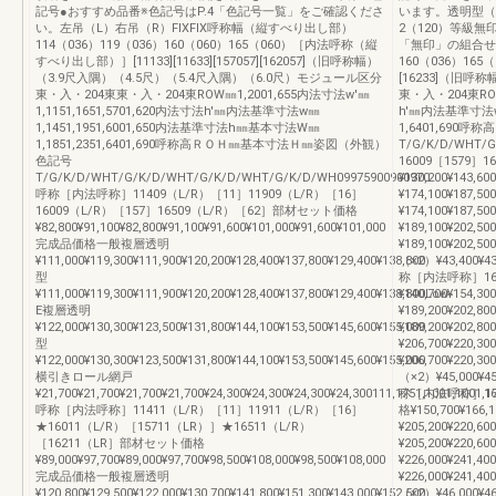
記号●おすすめ品番※色記号はP.4「色記号一覧」をご確認くださ
います。透明型（FI
い。左吊（L）右吊（R）FIXFIX呼称幅（縦すべり出し部）
2（120）等級無印3
114（036）119（036）160（060）165（060）［内法呼称（縦
「無印」の組合せ
すべり出し部）］[11133][11633][157057][162057]（旧呼称幅）
160（036）16
（3.9尺入隅）（4.5尺）（5.4尺入隅）（6.0尺）モジュール区分
[16233]（旧呼
東・入・204東東・入・204東ROW㎜1,2001,655内法寸法w'㎜
東・入・204東ROW
1,1151,1651,5701,620内法寸法h'㎜内法基準寸法w㎜
h'㎜内法基準寸法w
1,1451,1951,6001,650内法基準寸法h㎜基本寸法W㎜
1,6401,69
1,1851,2351,6401,690呼称高ＲＯＨ㎜基本寸法Ｈ㎜姿図（外観）
T/G/K/D/WHT/
色記号
16009［1579］
T/G/K/D/WHT/G/K/D/WHT/G/K/D/WHT/G/K/D/WH09975900900970
¥130,200¥143
呼称［内法呼称］11409（L/R）［11］11909（L/R）［16］
¥174,100¥187,50
16009（L/R）［157］16509（L/R）［62］部材セット価格
¥174,100¥187,5
¥82,800¥91,100¥82,800¥91,100¥91,600¥101,000¥91,600¥101,000
¥189,100¥202,50
完成品価格一般複層透明
¥189,100¥202,
¥111,000¥119,300¥111,900¥120,200¥128,400¥137,800¥129,400¥138,800
（×2）¥43,400¥43,
型
称［内法呼称］160
¥111,000¥119,300¥111,900¥120,200¥128,400¥137,800¥129,400¥138,800Low-
¥140,700¥154
E複層透明
¥189,200¥202,80
¥122,000¥130,300¥123,500¥131,800¥144,100¥153,500¥145,600¥155,000
¥189,200¥202,8
型
¥206,700¥220,30
¥122,000¥130,300¥123,500¥131,800¥144,100¥153,500¥145,600¥155,000
¥206,700¥220,
横引きロール網戸
（×2）¥45,000¥45,
¥21,700¥21,700¥21,700¥21,700¥24,300¥24,300¥24,300¥24,300111,1751,1001,1001,1
称［内法呼称］160
呼称［内法呼称］11411（L/R）［11］11911（L/R）［16］
格¥150,700¥16
★16011（L/R）［15711（LR）］★16511（L/R）
¥205,200¥220,60
［16211（LR］部材セット価格
¥205,200¥220,6
¥89,000¥97,700¥89,000¥97,700¥98,500¥108,000¥98,500¥108,000
¥226,000¥241,40
完成品価格一般複層透明
¥226,000¥241,
¥120,800¥129,500¥122,000¥130,700¥141,800¥151,300¥143,000¥152,500
（×2）¥46,000¥46,