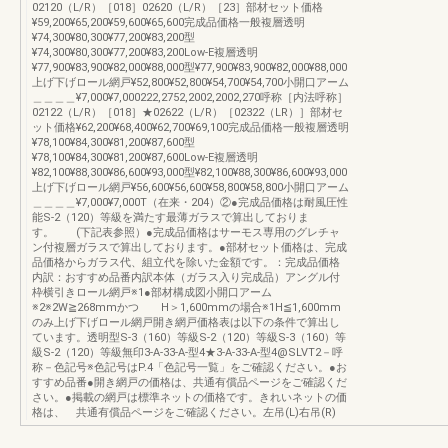
02120（L/R）［018］02620（L/R）［23］部材セット価格
¥59,200¥65,200¥59,600¥65,600完成品価格一般複層透明
¥74,300¥80,300¥77,200¥83,200型
¥74,300¥80,300¥77,200¥83,200Low-E複層透明
¥77,900¥83,900¥82,000¥88,000型¥77,900¥83,900¥82,000¥88,000
上げ下げロール網戸¥52,800¥52,800¥54,700¥54,700小開口アーム
＿＿＿＿¥7,000¥7,000222,2752,2002,2002,270呼称［内法呼称］
02122（L/R）［018］★02622（L/R）［02322（LR）］部材セ
ット価格¥62,200¥68,400¥62,700¥69,100完成品価格一般複層透明
¥78,100¥84,300¥81,200¥87,600型
¥78,100¥84,300¥81,200¥87,600Low-E複層透明
¥82,100¥88,300¥86,600¥93,000型¥82,100¥88,300¥86,600¥93,000
上げ下げロール網戸¥56,600¥56,600¥58,800¥58,800小開口アーム
＿＿＿＿¥7,000¥7,000T（在来・204）②●完成品価格は耐風圧性
能S-2（120）等級を満たす最薄ガラスで算出しておりま
す。 (下記表参照）●完成品価格はサーモス専用のグレチャ
ン付複層ガラスで算出しております。●部材セット価格は、完成
品価格からガラス代、組立代を除いた金額です。：完成品価格
内訳：おすすめ品番内訳本体（ガラス入り完成品）アングル付
枠横引きロール網戸※1●部材構成図小開口アーム
※2※2W≧268mmかつ H＞1,600mmの場合※1H≦1,600mm
のみ上げ下げロール網戸開き網戸価格表は以下の条件で算出し
ています。透明型S-3（160）等級S-2（120）等級S-3（160）等
級S-2（120）等級無印3-A-33-A-型4★3-A-33-A-型4@SLVT2－呼
称－色記号※色記号はP.4「色記号一覧」をご確認ください。●お
すすめ品番●開き網戸の価格は、共通有償品ページをご確認くだ
さい。●掲載の網戸は標準ネットの価格です。きれいネットの価
格は、 共通有償品ページをご確認ください。左吊(L)右吊(R)