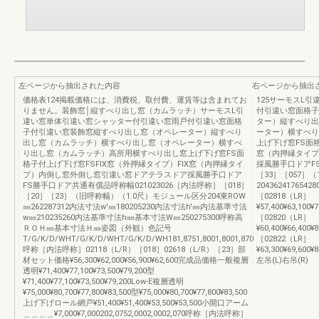
左ページから抽出された内容
右ページから抽出
価格表124掲載価格には、消費税、取付費、運賃等は含まれてお
125サーモスL
りません。装飾窓│縦すべり出し窓（カムラッチ）サーモスL引
付引違い窓面格子
違い窓単体引違い窓シャッター付引違い窓雨戸付引違い窓面格
ター）縦すべり出
子付引違い窓装飾窓縦すべり出し窓（オペレーター）縦すべり
ーター）横すべり
出し窓（カムラッチ）横すべり出し窓（オペレーター）横すべ
上げ下げ窓FS面格
り出し窓（カムラッチ）高所用横すべり出し窓上げ下げ窓FS面
窓（内押縁タイプ
格子付上げ下げ窓FSFIX窓（外押縁タイプ）FIX窓（内押縁タイ
採風勝手口ドアFS
プ）内倒し窓外倒し窓引違い窓ドアテラスドア採風勝手口ドア
［33］［057］（
FS勝手口ドア共通有償品呼称幅021023026［内法呼称］［018］
2043624176542
［20］［23］（旧呼称幅）（1.0尺）モジュール区分204東ROW
［02818（LR］
㎜262287312内法寸法w'㎜180205230内法寸法h'㎜内法基準寸法
¥57,400¥63,100¥
w㎜210235260内法基準寸法h㎜基本寸法W㎜250275300呼称高
［02820（LR］
ＲＯＨ㎜基本寸法Ｈ㎜姿図（外観）色記号
¥60,400¥66,400¥
T/G/K/D/WHT/G/K/D/WHT/G/K/D/WH181,8751,8001,8001,870
［02822（LR］
呼称［内法呼称］02118（L/R）［018］02618（L/R）［23］部
¥63,300¥69,600¥8
材セット価格¥56,300¥62,000¥56,900¥62,600完成品価格一般複層
左吊(L)右吊(R)
透明¥71,400¥77,100¥73,500¥79,200型
¥71,400¥77,100¥73,500¥79,200Low-E複層透明
¥75,000¥80,700¥77,800¥83,500型¥75,000¥80,700¥77,800¥83,500
上げ下げロール網戸¥51,400¥51,400¥53,500¥53,500小開口アーム
＿＿＿＿¥7,000¥7,000202,0752,0002,0002,070呼称［内法呼称］