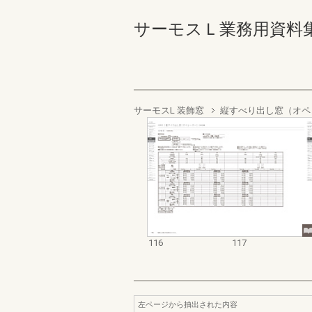
サーモスＬ業務用資料集（完成
サーモスL 装飾窓
縦すべり出し窓（オペ
116
117
左ページから抽出された内容