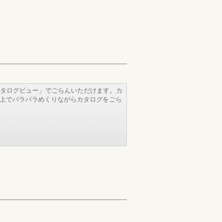
タログビュー」でごらんいただけます。カ
b上でパラパラめくりながらカタログをごら