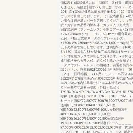
価格表116掲載価格には、消費税、取付費、運賃
りません。装飾窓│縦すべり出し窓（オペレータ
204）②●完成品価格は耐風圧性能S-2（120）
ガラスで算出しております。（下記表参照）●網
い場合は網戸溝カバーを選択してください。：完
訳：おすすめ品番内訳本体（ガラス入り完成品）
固定式網戸（フレームレス）小開口アーム※2●部
※2W≧268ｍｍかつ H＞1,600mmの場合固
ム付）※1固定式網戸（タグ付フレームレス）
※1300≦W≦780mmかつ360≦H≦1,600mmは
以下の条件で算出しています。透明型S-3（160）
3（160）等級3-A-33-A-型4●完成品価格はサー
ャン付複層ガラスで算出しております。●部材セ
成品価格からガラス代、組立代を除いた金額です
（タグ付フレームレス）の価格は、共通有償品ペ
認ください。呼称幅021023026［内法呼称］［01
［23］（旧呼称幅）（1.0尺）モジュール区分204
262287312内法寸法w'㎜180205230内法寸法h
㎜210235260内法基準寸法h㎜基本寸法W㎜2502
ＯＨ㎜基本寸法Ｈ㎜姿図（外観）色記号
T/G/K/D/WHT/G/K/D/WHT/G/K/D/WH181,8751,
呼称［内法呼称］02118（L/R）［018］02618（
材セット価格¥70,200¥77,300¥70,900¥77,90
透明¥85,700¥92,800¥88,600¥95,600型
¥85,700¥92,800¥88,600¥95,600Low-E複層透明
¥89,500¥96,600¥93,500¥100,500型
¥89,500¥96,600¥93,500¥100,500固定式網戸
¥9,800¥9,800¥9,900¥9,900小開口アーム＿＿＿＿
¥7,000¥7,000202,0752,0002,0002,070呼称［
02120（L/R）［018］02620（L/R）［23］部