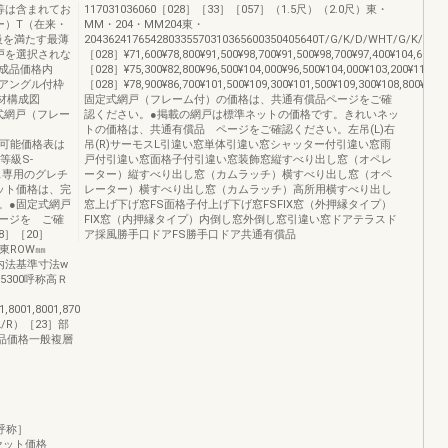
等は含まれてお
117031036060［028］［33］［057］（1.5尺）（2.0尺）東・
ー）T（在来・
MM・204・MM204東・
等級を満たす最薄
204362417654280335570310365600350405640T/G/K/D/WHT/G/K/D
戸を選択されな
［028］¥71,600¥78,800¥91,500¥98,700¥91,500¥98,700¥97,400¥104,600¥9
成品価格内
［028］¥75,300¥82,800¥96,500¥104,000¥96,500¥104,000¥103,200¥110,7
アングル付枠
［028］¥78,900¥86,700¥101,500¥109,300¥101,500¥109,300¥108,800¥116,6
材構成図
固定式網戸（フレーム付）の価格は、共通有償品ページをご確
定式網戸（フレー
認ください。●掲載の網戸は標準ネットの価格です。きれいネッ
トの価格は、共通有償品 ページをご確認ください。左吊(L)右
対応可能価格表は
吊(R)サーモスL引違い窓単体引違い窓シャッター付引違い窓雨
等級S-
戸付引違い窓面格子付引違い窓装飾窓縦すべり出し窓（オペレ
モス専用のグレチ
ーター）縦すべり出し窓（カムラッチ）横すべり出し窓（オペ
ット価格は、完
レーター）横すべり出し窓（カムラッチ）高所用横すべり出し
。●固定式網戸
窓上げ下げ窓FS面格子付上げ下げ窓FSFIX窓（外押縁タイプ）
ージを ご確
FIX窓（内押縁タイプ）内倒し窓外倒し窓引違い窓ドアテラスド
8］［20］
ア採風勝手口ドアFS勝手口ドア共通有償品
東ROW㎜
'㎜内法基準寸法w
75300呼称高Ｒ
8001,8001,870
L/R）［23］部
0完成品価格一般複層
内法呼称］
材セット価格