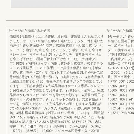
左ページから抽出された内容
右ページから抽出
価格表8掲載価格には、消費税、取付費、運賃等は含まれており
9サーモスL引違
ません。サーモスL引違い窓単体引違い窓シャッター付引違い窓
引違い窓面格子付
雨戸付引違い窓面格子付引違い窓装飾窓縦すべり出し窓（オペ
ー）縦すべり出し
レーター）縦すべり出し窓（カムラッチ）横すべり出し窓（オ
ター）横すべり出
ペレーター）横すべり出し窓（カムラッチ）高所用横すべり出
げ下げ窓FS面格子
し窓上げ下げ窓FS面格子付上げ下げ窓FSFIX窓（外押縁タイ
（内押縁タイプ）
プ）FIX窓（内押縁タイプ）内倒し窓外倒し窓引違い窓ドアテラ
風勝手口ドアFS勝手
スドア採風勝手口ドアFS勝手口ドア共通有償品引違い窓│単体
4256-2256-4[177]
引違い窓（在来・204）マド②●おすすめ品番@SLH1-呼称-色記
〈2,000〉（6.3
号※色記号はP.4「色記号一覧」をご確認ください。●完成品価格
尺）西MM西東・
は耐風圧性能S-2（120）等級を満たす最薄ガラスで算出してお
1,7751,8001,83
ります。（下記表参照）●完成品価格はサーモス専用のグレチャ
18305［805］
ン付複層ガラスで算出しております。●部材セット価格は、完成
18605［835］¥38,5
品価格からガラス代、組立代を除いた金額です。●掲載の網戸は
18307［807］
標準ネットの価格です。きれいネットの価格は、共通有償品ペ
18607［837］¥41,2
ージをご確認ください。：完成品価格内訳：おすすめ品番内訳
18309［809］186
アングル付枠PG障子（ガラス入り完成品）引違い網戸（中桟
4［2484］○25609
無）●部材構成図価格表は以下の条件で算出しています。透明型
4［534］¥43,600¥48
S-3（160）等級S-2（120）等級S-3（160）等級S-2（120）等級
無印3-A-33-A-型4○3-A-33-A-型4呼称幅160165174176178［内法
呼称］[157][62][71][73][75]（旧呼称幅）（5.4尺入隅）（6.0尺）
（5.9尺）（5.98尺）〈2,000〉モジュール区分東・入・204東