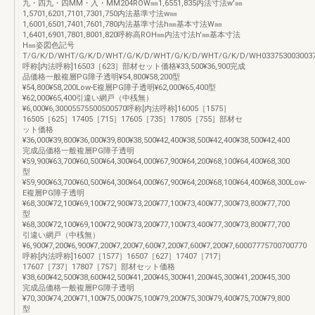
九・四九・四MM・入・MM204ROW㎜1,6551,835内法寸法w'㎜
1,5701,6201,7101,7301,750内法基準寸法w㎜
1,6001,6501,7401,7601,780内法基準寸法h㎜基本寸法W㎜
1,6401,6901,7801,8001,820呼称高ROH㎜内法寸法h'㎜基本寸法
H㎜姿図色記号
T/G/K/D/WHT/G/K/D/WHT/G/K/D/WHT/G/K/D/WHT/G/K/D/WH033753003003
呼称[内法呼称]16503［623］部材セット価格¥33,500¥36,900完成
品価格一般複層PG障子透明¥54,800¥58,200型
¥54,800¥58,200Low-E複層PG障子透明¥62,000¥65,400型
¥62,000¥65,400引違い網戸（中桟無）
¥6,000¥6,30005575500500570呼称[内法呼称]16005［1575］
16505［625］17405［715］17605［735］17805［755］部材セ
ット価格
¥36,000¥39,800¥36,000¥39,800¥38,500¥42,400¥38,500¥42,400¥38,500¥42,400
完成品価格一般複層PG障子透明
¥59,900¥63,700¥60,500¥64,300¥64,000¥67,900¥64,200¥68,100¥64,400¥68,300
型
¥59,900¥63,700¥60,500¥64,300¥64,000¥67,900¥64,200¥68,100¥64,400¥68,300Low-
E複層PG障子透明
¥68,300¥72,100¥69,100¥72,900¥73,200¥77,100¥73,400¥77,300¥73,800¥77,700
型
¥68,300¥72,100¥69,100¥72,900¥73,200¥77,100¥73,400¥77,300¥73,800¥77,700
引違い網戸（中桟無）
¥6,900¥7,200¥6,900¥7,200¥7,200¥7,600¥7,200¥7,600¥7,200¥7,60007775700700770
呼称[内法呼称]16007［1577］16507［627］17407［717］
17607［737］17807［757］部材セット価格
¥38,600¥42,500¥38,600¥42,500¥41,200¥45,300¥41,200¥45,300¥41,200¥45,300
完成品価格一般複層PG障子透明
¥70,300¥74,200¥71,100¥75,000¥75,100¥79,200¥75,300¥79,400¥75,700¥79,800
型