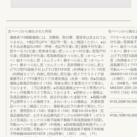
左ページから抽出された内容
右ページから抽出
価格表110掲載価格には、消費税、取付費、運賃等は含まれてお
111サーモスL
りません。※色記号はP.4「色記号一覧」をご確認ください。●お
付引違い窓面格子
すすめ品番@SLHM1－呼称－色記号引違い窓│面格子付引違い
ター）縦すべり出
窓サーモスL引違い窓単体引違い窓シャッター付引違い窓雨戸付
ーター）横すべり
引違い窓面格子付引違い窓装飾窓縦すべり出し窓（オペレータ
上げ下げ窓FS面格
ー）縦すべり出し窓（カムラッチ）横すべり出し窓（オペレー
窓（内押縁タイプ
ター）横すべり出し窓（カムラッチ）高所用横すべり出し窓上
採風勝手口ドアF
げ下げ窓FS面格子付上げ下げ窓FSFIX窓（外押縁タイプ）FIX窓
可動ルーバー縦格
（内押縁タイプ）内倒し窓外倒し窓引違い窓ドアテラスドア採
08008311411
風勝手口ドアFS勝手口ドア共通有償品（在来・204）⑪●完成品
（2.88尺）（3
価格は耐風圧性能S-2（120）等級を満たす最薄ガラスで算出し
入・204東九・M
ております。（下記表参照）●完成品価格はサーモス専用のグレ
MM2041,2001,33
チャン付複層ガラスで算出しております。●部材セット価格は、
11913［163］¥70,6
完成品価格からガラス代、組立代を除いた金額です。●掲載の網
＿＿＿＿＿＿＿＿
戸は標準ネットの価格です。きれいネットの価格は、共通有償
¥145,200¥154,900
品ページをご確認ください。価格表は以下の条件で算出してい
＿＿＿＿＿＿＿＿
ます。透明型S-3（160）等級S-3（160）等級3-A-33-A-型4：完
＿＿＿＿
成品価格内訳：おすすめ品番内訳アングル付枠PG障子（ガラス
¥186,100¥195,800
入り完成品）ヒシクロス格子縦格子横格子高強度縦格子目隠し
可動ルーバー引違い網戸（中桟無）●部材構成図井桁格子ヒシク
ロス格子目隠し可動ルーバー縦格子高強度縦格子横格子井桁格
子呼称幅060069074078［内法呼称］［057］［66］［71］