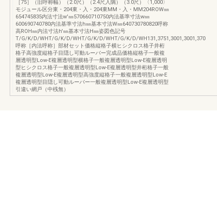
［75］（旧呼称幅）（2.0尺）（2.4尺入隅）（3.0尺）〈1,000〉
モジュール区分東・204東・入・204東MM・入・MM204ROW㎜
654745835内法寸法w'㎜570660710750内法基準寸法w㎜
600690740780内法基準寸法h㎜基本寸法W㎜640730780820呼称
高ROH㎜内法寸法h'㎜基本寸法H㎜姿図色記号
T/G/K/D/WHT/G/K/D/WHT/G/K/D/WHT/G/K/D/WH131,3751,3001,3001,370
呼称［内法呼称］部材セット価格縦格子横ヒシクロス格子井桁
格子高強度縦格子目隠し可動ルーバー完成品価格縦格子一般複
層透明型Low-E複層透明型横格子一般複層透明型Low-E複層透明
型ヒシクロス格子一般複層透明型Low-E複層透明型井桁格子一般
複層透明型Low-E複層透明型高強度縦格子一般複層透明型Low-E
複層透明型目隠し可動ルーバー一般複層透明型Low-E複層透明型
引違い網戸（中桟無）