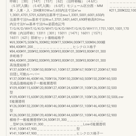
呼称］［30］［147］［157］［62］（旧呼称幅）（4.6尺）
＿＿＿＿＿＿＿＿
（5.3尺入隅）（5.4尺入隅）（6.0尺）モジュール区分西・MM
＿＿＿＿＿＿＿＿
東・入東・入・204東ROW㎜1,655内法寸法w'㎜
¥211,200¥222,100
1,3001,4701,5701,620内法基準寸法w㎜1,3301,5001,6001,650内
法基準寸法h㎜基本寸法W㎜1,3701,5401,6401,690呼称高ROH㎜
内法寸法h'㎜基本寸法H㎜姿図色記号
T/G/K/D/WHT/G/K/D/WHT/G/K/D/WHT/G/K/D/WH111,1751,1001,1001,170
呼称［内法呼称］13311［301］15011［1471］16011［1571］
16511［621］部材セット価格縦格子
¥69,300¥75,500¥76,300¥82,900¥77,500¥84,000¥77,500¥84,000横
¥84,400¥91,200＿＿＿＿＿＿＿＿＿＿＿＿ヒシクロス格子
¥84,400¥91,200¥92,000¥99,300¥93,800¥101,300¥93,800¥101,300
井桁格子
¥84,400¥91,200¥92,000¥99,300¥93,800¥101,300¥93,800¥101,300
高強度縦格子
¥137,600¥147,100¥150,800¥161,100¥157,200¥167,900¥157,200¥167,900
目隠し可動ルーバー
¥137,000¥146,400¥146,700¥156,700¥150,200¥160,500¥150,200¥160,500
完成品価格縦格子一般複層透明
¥109,400¥115,600¥120,800¥127,400¥124,600¥131,100¥126,000¥132,500
型
¥109,400¥115,600¥120,800¥127,400¥124,600¥131,100¥126,000¥132,500Low-
E複層透明
¥126,000¥132,200¥139,400¥146,000¥144,600¥151,100¥146,400¥152,900
型
¥126,000¥132,200¥139,400¥146,000¥144,600¥151,100¥146,400¥152,900
横格子一般複層透明¥124,500¥131,300＿＿＿＿＿＿＿＿＿＿＿
＿型¥124,500¥131,300＿＿＿＿＿＿＿＿＿＿＿＿Low-E複層透明
¥141,100¥147,900＿＿＿＿＿＿＿＿＿＿＿＿型
¥141,100¥147,900＿＿＿＿＿＿＿＿＿＿＿＿ヒシクロス格子一