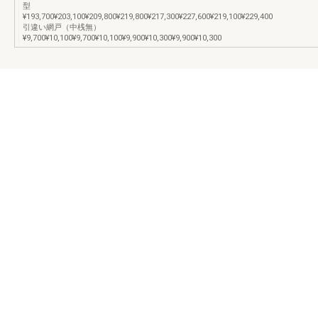
型
¥193,700¥203,100¥209,800¥219,800¥217,300¥227,600¥219,100¥229,400
引違い網戸（中桟無）
¥9,700¥10,100¥9,700¥10,100¥9,900¥10,300¥9,900¥10,300