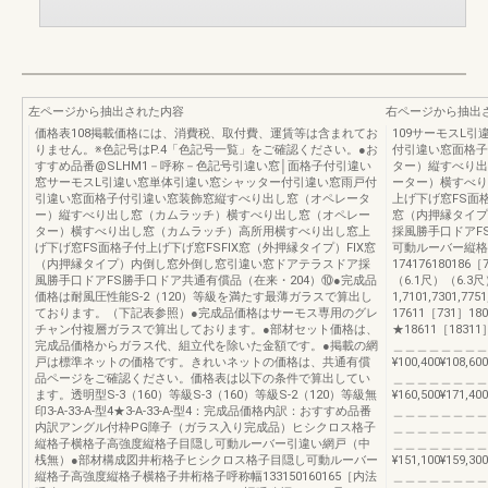
左ページから抽出された内容
右ページから抽出
価格表108掲載価格には、消費税、取付費、運賃等は含まれてお
109サーモスL
りません。※色記号はP.4「色記号一覧」をご確認ください。●お
付引違い窓面格子
すすめ品番@SLHM1－呼称－色記号引違い窓│面格子付引違い
ター）縦すべり出
窓サーモスL引違い窓単体引違い窓シャッター付引違い窓雨戸付
ーター）横すべり
引違い窓面格子付引違い窓装飾窓縦すべり出し窓（オペレータ
上げ下げ窓FS面格
ー）縦すべり出し窓（カムラッチ）横すべり出し窓（オペレー
窓（内押縁タイプ
ター）横すべり出し窓（カムラッチ）高所用横すべり出し窓上
採風勝手口ドアF
げ下げ窓FS面格子付上げ下げ窓FSFIX窓（外押縁タイプ）FIX窓
可動ルーバー縦格
（内押縁タイプ）内倒し窓外倒し窓引違い窓ドアテラスドア採
17417618018
風勝手口ドアFS勝手口ドア共通有償品（在来・204）⑩●完成品
（6.1尺）（6.
価格は耐風圧性能S-2（120）等級を満たす最薄ガラスで算出し
1,7101,7301,77
ております。（下記表参照）●完成品価格はサーモス専用のグレ
17611［731］18
チャン付複層ガラスで算出しております。●部材セット価格は、
★18611［18311］¥8
完成品価格からガラス代、組立代を除いた金額です。●掲載の網
＿＿＿＿＿＿＿＿
戸は標準ネットの価格です。きれいネットの価格は、共通有償
¥100,400¥108,600
品ページをご確認ください。価格表は以下の条件で算出してい
＿＿＿＿＿＿＿＿
ます。透明型S-3（160）等級S-3（160）等級S-2（120）等級無
¥160,500¥171,400
印3-A-33-A-型4★3-A-33-A-型4：完成品価格内訳：おすすめ品番
＿＿＿＿＿＿＿＿
内訳アングル付枠PG障子（ガラス入り完成品）ヒシクロス格子
＿＿＿＿＿＿＿＿
縦格子横格子高強度縦格子目隠し可動ルーバー引違い網戸（中
＿＿＿＿＿＿＿＿
桟無）●部材構成図井桁格子ヒシクロス格子目隠し可動ルーバー
¥151,100¥159,300
縦格子高強度縦格子横格子井桁格子呼称幅133150160165［内法
＿＿＿＿＿＿＿＿