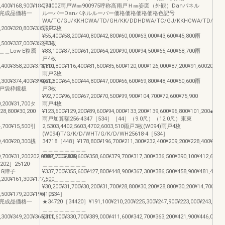
,400¥168,900¥184,700
094102雨戸W㎜900975呼称高雨戸Ｈ㎜姿図（外観）Danパネル
完成品価格一
ルーバーDanパネルルーバー価格価格価格価格色記号
WA/TC/GJ/KKHCWA/TD/GH/KK/DDHDWA/TC/GJ/KKHCWA/TD/GH/K
,200¥320,800¥335,900
雨戸2枚
¥55,400¥58,200¥40,800¥42,800¥60,000¥63,000¥43,600¥45,800雨
,500¥337,000¥352,800
戸3枚
＿Low-E複層
¥83,100¥87,300¥61,200¥64,200¥90,000¥94,500¥65,400¥68,700雨
戸4枚
,400¥358,200¥373,300
¥110,800¥116,400¥81,600¥85,600¥120,000¥126,000¥87,200¥91,600202,04
雨戸2枚
,300¥374,400¥390,200
¥61,800¥64,600¥44,800¥47,000¥66,600¥69,800¥48,400¥50,600雨
戸袋枠鏡板
戸3枚
¥92,700¥96,900¥67,200¥70,500¥99,900¥104,700¥72,600¥75,900
0,200¥31,700タ
雨戸4枚
28,800¥30,200
¥123,600¥129,200¥89,600¥94,000¥133,200¥139,600¥96,800¥101,200●
雨戸加算額256-4347［534］［44］（9.0尺）（12.0尺）東東
4,700¥15,500引
2,5303,4402,5603,4702,6003,510雨戸3枚(W094)雨戸4枚
(W094)T/G/K/D/WHT/G/K/D/WH25618-4［534］
9,400¥20,300桟
34718［448］¥178,800¥196,700¥211,300¥232,400¥209,200¥228,400¥243,
＿＿＿＿＿＿＿＿
9,700¥31,200202,0002,0002,030
¥287,700¥305,600¥358,600¥379,700¥317,300¥336,500¥390,100¥412,600
02］25120-
＿＿＿＿＿＿＿＿
PG障子
¥337,700¥355,600¥427,800¥448,900¥367,300¥386,500¥458,900¥481,400
,200¥161,300¥177,500
＿＿＿＿＿＿＿＿
¥30,200¥31,700¥30,200¥31,700¥28,800¥30,200¥28,800¥30,200¥14,700¥15,
,500¥179,200¥196,100
4［534］
完成品価格一
★34720［34420］¥191,100¥210,200¥225,300¥247,900¥223,000¥243,500¥
＿＿＿＿＿＿＿＿
,300¥349,200¥365,400
¥311,600¥330,700¥389,000¥411,600¥342,700¥363,200¥421,900¥446,000
＿＿＿＿＿＿＿＿