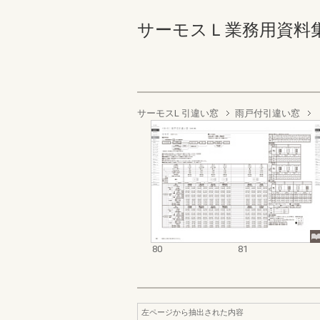
サーモスＬ業務用資料集（完
サーモスL 引違い窓
雨戸付引違い窓
80
81
左ページから抽出された内容