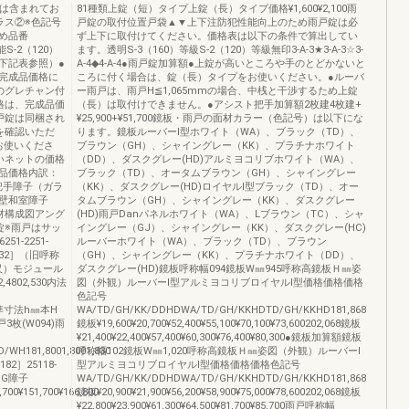
等は含まれてお
81種類上錠（短）タイプ上錠（長）タイプ価格¥1,600¥2,100雨
ラス②※色記号
戸錠の取付位置戸袋▲▼上下注防犯性能向上のため雨戸錠は必
すめ品番
ず上下に取付けてください。価格表は以下の条件で算出してい
-2（120）
ます。透明S-3（160）等級S-2（120）等級無印3-A-3★3-A-3☆3-
下記表参照）●
A-4◆4-A-4●雨戸錠加算額●上錠が高いところや手のとどかないと
完成品価格に
ころに付く場合は、錠（長）タイプをお使いください。●ルーバ
のグレチャン付
ー雨戸は、雨戸H≦1,065mmの場合、中桟と干渉するため上錠
格は、完成品価
（長）は取付けできません。●アシスト把手加算額2枚建4枚建+
戸錠は同梱され
¥25,900+¥51,700鏡板・雨戸の面材カラー（色記号）は以下にな
を確認いただ
ります。鏡板ルーバーⅠ型ホワイト（WA）、ブラック（TD）、
お使いくださ
ブラウン（GH）、シャイングレー（KK）、プラチナホワイト
いネットの価格
（DD）、ダスクグレー(HD)アルミヨコリブホワイト（WA）、
品価格内訳：
ブラック（TD）、オータムブラウン（GH）、シャイングレー
把手障子（ガラ
（KK）、ダスクグレー(HD)ロイヤルⅠ型ブラック（TD）、オー
壁和室障子
タムブラウン（GH）、シャイングレー（KK）、ダスクグレー
材構成図アング
(HD)雨戸Danパネルホワイト（WA）、Lブラウン（TC）、シャ
錠※雨戸はサッ
イングレー（GJ）、シャイングレー（KK）、ダスクグレー(HC)
-2251-
ルーバーホワイト（WA）、ブラック（TD）、ブラウン
532］（旧呼称
（GH）、シャイングレー（KK）、プラチナホワイト（DD）、
0尺）モジュール
ダスクグレー(HD)鏡板呼称幅094鏡板W㎜945呼称高鏡板Ｈ㎜姿
4802,530内法
図（外観）ルーバーⅠ型アルミヨコリブロイヤルⅠ型価格価格価格
色記号
法基準寸法h㎜本H
WA/TD/GH/KK/DDHDWA/TD/GH/KKHDTD/GH/KKHD181,868
枚(W094)雨
鏡板¥19,600¥20,700¥52,400¥55,100¥70,100¥73,600202,068鏡板
¥21,400¥22,400¥57,400¥60,300¥76,400¥80,300●鏡板加算額鏡板
WH181,8001,8001,830
呼称幅102鏡板W㎜1,020呼称高鏡板Ｈ㎜姿図（外観）ルーバーⅠ
82］25118-
型アルミヨコリブロイヤルⅠ型価格価格価格色記号
PG障子
WA/TD/GH/KK/DDHDWA/TD/GH/KKHDTD/GH/KKHD181,868
,700¥151,700¥166,800
鏡板¥20,900¥21,900¥56,200¥58,900¥75,000¥78,600202,068鏡板
¥22,800¥23,900¥61,300¥64,500¥81,700¥85,700雨戸呼称幅