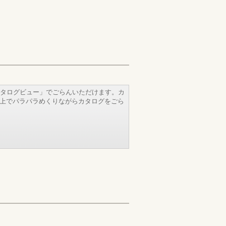
タログビュー」でごらんいただけます。カ
b上でパラパラめくりながらカタログをごら