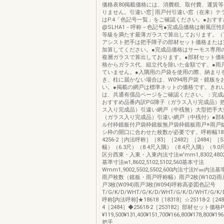
価格表80掲載価格には、消費税、取付費、運賃
りません。引違い窓│雨戸付引違い窓（在来）テ
はP.4「色記号一覧」をご確認ください。●おす
@SLHA1－呼称－色記号●完成品価格は耐風圧性能S
等級を満たす最薄ガラスで算出しております。（
アシスト把手は把手障子の部材セット価格または
加算してください。●完成品価格はサーモス専用
複層ガラスで算出しております。●部材セット価
格からガラス代、組立代を除いた金額です。●雨
ていません。●入隅用の戸袋を使用の際、納まり
き、柱に届かない場合は、W094用戸袋・鏡板を
い。●掲載の網戸は標準ネットの価格です。きれ
は、共通有償品ページをご確認ください。：完成
おすすめ品番内訳PG障子（ガラス入り完成品）
ス入り完成品）引違い網戸（中桟無）大型把手大
（ガラス入り完成品）引違い網戸（中桟付）●部
ル付枠鏡板付戸袋枠鏡板無戸袋枠鏡板雨戸※雨戸
シ枠の開口に合わせた枚数が必要です。呼称幅186251
4256-2［内法呼称］［83］［2482］［2484］［
幅）（6.3尺）（8.4尺入隅）（8.4尺入隅）（9.
区分西東・入東・入東内法寸法w'mm1,8302,4802,
基準寸法w1,8602,5102,5102,560基本寸法
Wmm1,9002,5502,5502,600内法寸法h'㎜内
雨戸枚数（鏡板・雨戸呼称幅）雨戸2枚(W102)雨戸3
戸3枚(W094)雨戸3枚(W094)呼称高姿図色記号
T/G/K/D/WHT/G/K/D/WHT/G/K/D/WHT/G/K/D/
呼称[内法呼称]★18618［18318］☆25118-2［2481
4［2484］◆25618-2［253182］部材セット価格
¥119,500¥131,400¥151,700¥166,800¥178,800¥196
把手