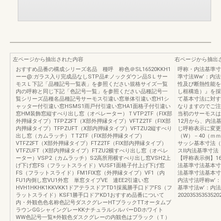
左ページから抽出された内容
右ページから抽出
おすすめ品番の構成シリーズ名品 種呼 称色＠SL16520KKH1
呼称・内法基準寸
ーー@:ガラス入り完成品なしSTP品#:ノックダウン品SＬサー
準寸法Ww’：内
モスＬ下記「品種記号一覧表」を参照ください規格サイズ一覧
性及び断熱性能を
内の呼称と同じ下記「色記号一覧」を参照ください品種記号一
し框構造）』を採
覧シリーズ品種名品種記号サーモス引違い窓単体引違い窓H1シ
て基本寸法に対す
ャッター付引違い窓HSMS1雨戸付引違い窓HA1面格子付引違い
なりますのでご注
窓HM装飾窓縦すべり出し窓（オペレーター）ＴVTP2TF（FIX部
当初のサーモスは
外押縁タイプ）TFPZ2FT（X部外押縁タイプ）VFTZ2TF（FIX部
12月から、内法
内押縁タイプ）TFPZUFT（X部内押縁タイプ）VFTZU2縦すべり
じ呼称表示に変更
出し窓（カムラッチ）ＴT2TF（FIX部外押縁タイプ）
（W）－40（ｍ
VTFZ2FT（X部外押縁タイプ）FTZ2TF（FIX部内押縁タイプ）
サッシ基本寸法（W
VTFZUFT（X部内押縁タイプ）FTZU2横すべり出し窓（オペレ
スⅡ内法基準寸法
ーター）VSP2（カムラッチ）S2高所用横すべり出し窓VSH2上
【呼称表示例】162
げ下げ窓FS（フラットスライド）VUSF1面格子付上げ下げ窓
法基準寸法基本寸法1
FS（フラットスライド）FM1FIX窓（外押縁タイプ）VF1（内
法基準寸法基本寸法1
FU1内倒し窓VU1外窓 単窓タイプVE 連EE2引違い窓
内法寸法呼称w’
HVH1HKHK1KKVKK1ドアテラスドアTD1採風勝手口ドアFS（フ
基準寸法w’：内法
ラットスライド）KSF1勝手口ドアKD1おすすめ品番について
2020353535352
内・外観色色名称色記号ダスクグレーHTブラックTTオータムブ
ラウンGGシャイングレーKKナチュラルシルバーDDホワイト
WW色記号一覧※外観色ダスクグレーの内観色はブラック（Ｔ）